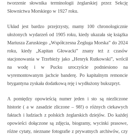
tworzenie słownika terminologii żeglarskiej przez Sekcję
Słownictwa Morskiego w 1927 roku.
Układ jest bardzo przejrzysty, mamy 100 chronologicznie
ułożonych wydarzeń od 1905 roku, kiedy ukazała się książka
Mariusza Zaruskiego „Współczesna Żegluga Morska” do 2024
roku, kiedy „Kapitan Głowacki” znany też z czasów
stacjonowania w Trzebieży jako „Henryk Rutkowski”, wrócił
na wodę i w Pucku uroczyście podniesiono na
wyremontowanym jachcie banderę. Po kapitalnym remoncie
brygantyna zyskała dodatkową reję i wydłużony bukszpryt.
A pomiędzy opowieścią numer jeden i sto są niezliczone
historie ( a w zasadzie zliczone – 98!) o różnych ciekawych
faktach i ludziach z polskich żeglarskich dziejów. Do każdej
opowieści dołączone są zdjęcia, biogramy, wycinki prasowe,
różne cytaty, nieznane fotografie z prywatnych archiwów, czy