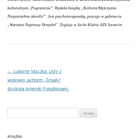
kulturalnym „Pogranicza”. Wydała książkę „Kobieta/Mężczyzna.
Niepotrzebne skreślić”. Jest psychoterapeutką, pracuje w gabinecie
„Warsztat Naprawy Skrzydeł”. Żegluje w Jacht Klubie AZS Szczecin.
Nawigacja
←
Ludomir Mączka: Listy z
wpisu
wyprawy jachtem „Śmiały”
dookoła Ameryki Południowej.
Szukaj:
KSIĄŻKA