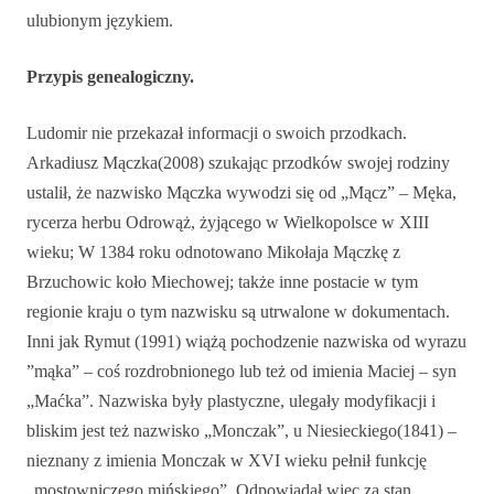
ulubionym językiem.
Przypis genealogiczny.
Ludomir nie przekazał informacji o swoich przodkach.
Arkadiusz Mączka(2008) szukając przodków swojej rodziny
ustalił, że nazwisko Mączka wywodzi się od „Mącz” – Męka,
rycerza herbu Odrowąż, żyjącego w Wielkopolsce w XIII
wieku; W 1384 roku odnotowano Mikołaja Mączkę z
Brzuchowic koło Miechowej; także inne postacie w tym
regionie kraju o tym nazwisku są utrwalone w dokumentach.
Inni jak Rymut (1991) wiążą pochodzenie nazwiska od wyrazu
”mąka” – coś rozdrobnionego lub też od imienia Maciej – syn
„Maćka”. Nazwiska były plastyczne, ulegały modyfikacji i
bliskim jest też nazwisko „Monczak”, u Niesieckiego(1841) –
nieznany z imienia Monczak w XVI wieku pełnił funkcję
„mostowniczego mińskiego”. Odpowiadał więc za stan