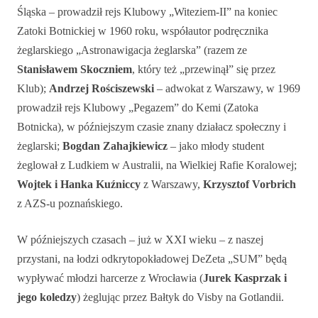
Śląska – prowadził rejs Klubowy „Witeziem-II” na koniec
Zatoki Botnickiej w 1960 roku, współautor podręcznika
żeglarskiego „Astronawigacja żeglarska” (razem ze
Stanisławem Skoczniem
, który też „przewinął” się przez
Klub);
Andrzej Rościszewski
– adwokat z Warszawy, w 1969
prowadził rejs Klubowy „Pegazem” do Kemi (Zatoka
Botnicka), w późniejszym czasie znany działacz społeczny i
żeglarski;
Bogdan Zahajkiewicz
– jako młody student
żeglował z Ludkiem w Australii, na Wielkiej Rafie Koralowej;
Wojtek i Hanka Kuźniccy
z Warszawy,
Krzysztof Vorbrich
z AZS-u poznańskiego.
W późniejszych czasach – już w XXI wieku – z naszej
przystani, na łodzi odkrytopokładowej DeZeta „SUM” będą
wypływać młodzi harcerze z Wrocławia (
Jurek Kasprzak i
jego koledzy
) żeglując przez Bałtyk do Visby na Gotlandii.