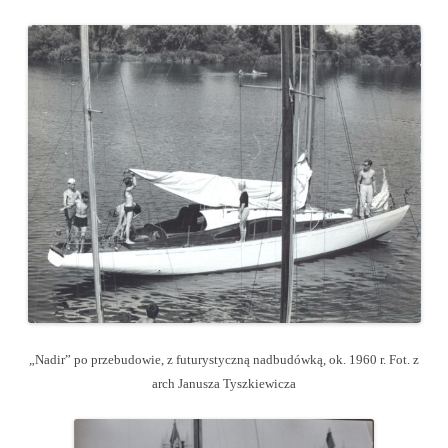
„Nadir” po przebudowie, z futurystyczną nadbudówką, ok. 1960 r. Fot. z
arch Janusza Tyszkiewicza