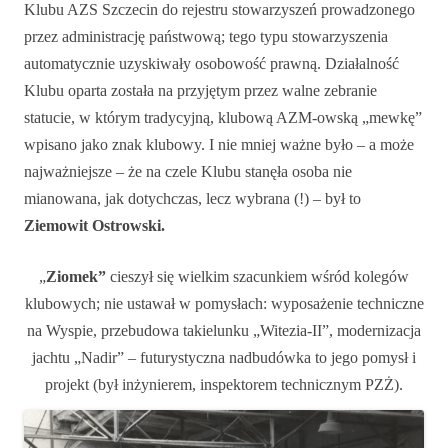
Klubu AZS Szczecin do rejestru stowarzyszeń prowadzonego
przez administrację państwową; tego typu stowarzyszenia
automatycznie uzyskiwały osobowość prawną. Działalność
Klubu oparta została na przyjętym przez walne zebranie
statucie, w którym tradycyjną, klubową AZM-owską „mewkę”
wpisano jako znak klubowy. I nie mniej ważne było – a może
najważniejsze – że na czele Klubu stanęła osoba nie
mianowana, jak dotychczas, lecz wybrana (!) – był to
Ziemowit Ostrowski.
„
Ziomek”
cieszył się wielkim szacunkiem wśród kolegów
klubowych; nie ustawał w pomysłach: wyposażenie techniczne
na Wyspie, przebudowa takielunku „Witezia-II”, modernizacja
jachtu „Nadir” – futurystyczna nadbudówka to jego pomysł i
projekt (był inżynierem, inspektorem technicznym PZŻ).