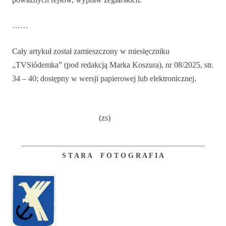
……
Cały artykuł został zamieszczony w miesięczniku
„TVSiódemka” (pod redakcją Marka Koszura), nr 08/2025, str.
34 – 40; dostępny w wersji papierowej lub elektronicznej.
(zs)
____________________________________________________
S T A R A F O T O G R A F I A