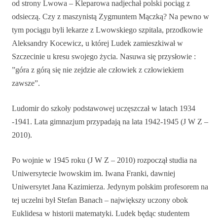
od strony Lwowa – Kleparowa nadjechał polski pociąg z
odsieczą. Czy z maszynistą Zygmuntem Mączką? Na pewno w
tym pociągu byli lekarze z Lwowskiego szpitala, przodkowie
Aleksandry Kocewicz, u której Ludek zamieszkiwał w
Szczecinie u kresu swojego życia. Nasuwa się przysłowie :
”góra z górą się nie zejdzie ale człowiek z człowiekiem
zawsze”.
Ludomir do szkoły podstawowej uczęszczał w latach 1934
-1941. Lata gimnazjum przypadają na lata 1942-1945 (J W Z –
2010).
Po wojnie w 1945 roku (J W Z – 2010) rozpoczął studia na
Uniwersytecie lwowskim im. Iwana Franki, dawniej
Uniwersytet Jana Kazimierza. Jedynym polskim profesorem na
tej uczelni był Stefan Banach – największy uczony obok
Euklidesa w historii matematyki. Ludek będąc studentem