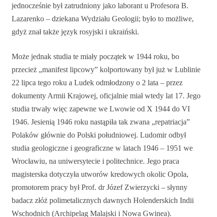
jednocześnie był zatrudniony jako laborant u Profesora B.
Lazarenko – dziekana Wydziału Geologii; było to możliwe,
gdyż znał także język rosyjski i ukraiński.
Może jednak studia te miały początek w 1944 roku, bo
przecież „manifest lipcowy” kolportowany był już w Lublinie
22 lipca tego roku a Ludek odmłodzony o 2 lata – przez
dokumenty Armii Krajowej, oficjalnie miał wtedy lat 17. Jego
studia trwały więc zapewne we Lwowie od X 1944 do VI
1946. Jesienią 1946 roku nastąpiła tak zwana „repatriacja”
Polaków głównie do Polski południowej. Ludomir odbył
studia geologiczne i geograficzne w latach 1946 – 1951 we
Wrocławiu, na uniwersytecie i politechnice. Jego praca
magisterska dotyczyła utworów kredowych okolic Opola,
promotorem pracy był Prof. dr Józef Zwierzycki – słynny
badacz złóż polimetalicznych dawnych Holenderskich Indii
Wschodnich (Archipelag Malajski i Nowa Gwinea).