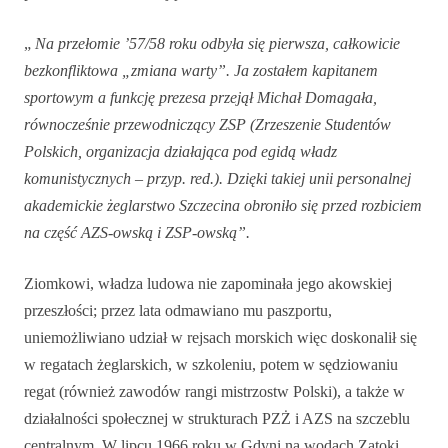
„
Na przełomie ’57/58 roku odbyła się pierwsza, całkowicie
bezkonfliktowa „zmiana warty”. Ja zostałem kapitanem
sportowym a funkcję prezesa przejął Michał Domagała,
równocześnie przewodniczący ZSP (Zrzeszenie Studentów
Polskich, organizacja działająca pod egidą władz
komunistycznych – przyp. red.). Dzięki takiej unii personalnej
akademickie żeglarstwo Szczecina obroniło się przed rozbiciem
na część AZS-owską i ZSP-owską”.
Ziomkowi, władza ludowa nie zapominała jego akowskiej
przeszłości; przez lata odmawiano mu paszportu,
uniemożliwiano udział w rejsach morskich więc doskonalił się
w regatach żeglarskich, w szkoleniu, potem w sędziowaniu
regat (również zawodów rangi mistrzostw Polski), a także w
działalności społecznej w strukturach PZŻ i AZS na szczeblu
centralnym. W lipcu 1966 roku w Gdyni na wodach Zatoki