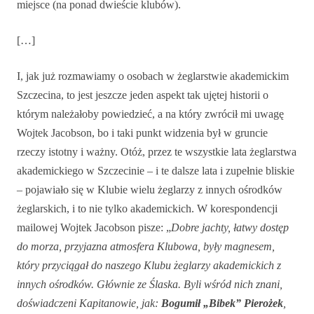
miejsce (na ponad dwieście klubów).
[…]
I, jak już rozmawiamy o osobach w żeglarstwie akademickim
Szczecina, to jest jeszcze jeden aspekt tak ujętej historii o
którym należałoby powiedzieć, a na który zwrócił mi uwagę
Wojtek Jacobson, bo i taki punkt widzenia był w gruncie
rzeczy istotny i ważny. Otóż, przez te wszystkie lata żeglarstwa
akademickiego w Szczecinie – i te dalsze lata i zupełnie bliskie
– pojawiało się w Klubie wielu żeglarzy z innych ośrodków
żeglarskich, i to nie tylko akademickich. W korespondencji
mailowej Wojtek Jacobson pisze: „
Dobre jachty, łatwy dostęp
do morza, przyjazna atmosfera Klubowa, były magnesem,
który przyciągał do naszego Klubu żeglarzy akademickich z
innych ośrodków. Głównie ze Ślaska. Byli wśród nich znani,
doświadczeni Kapitanowie, jak:
Bogumił „Bibek” Pierożek
,