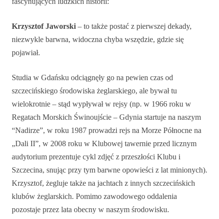
fascynujących ludzkich historii:
Krzysztof Jaworski
– to także postać z pierwszej dekady,
niezwykle barwna, widoczna chyba wszędzie, gdzie się
pojawiał.
Studia w Gdańsku odciągnęły go na pewien czas od
szczecińskiego środowiska żeglarskiego, ale bywał tu
wielokrotnie – stąd wypływał w rejsy (np. w 1966 roku w
Regatach Morskich Świnoujście – Gdynia startuje na naszym
“Nadirze”, w roku 1987 prowadzi rejs na Morze Północne na
„Dali II”, w 2008 roku w Klubowej tawernie przed licznym
audytorium prezentuje cykl zdjęć z przeszłości Klubu i
Szczecina, snując przy tym barwne opowieści z lat minionych).
Krzysztof, żegluje także na jachtach z innych szczecińskich
klubów żeglarskich. Pomimo zawodowego oddalenia
pozostaje przez lata obecny w naszym środowisku.