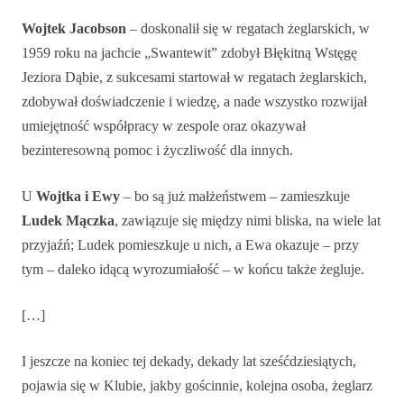
Wojtek Jacobson
– doskonalił się w regatach żeglarskich, w
1959 roku na jachcie „Swantewit” zdobył Błękitną Wstęgę
Jeziora Dąbie, z sukcesami startował w regatach żeglarskich,
zdobywał doświadczenie i wiedzę, a nade wszystko rozwijał
umiejętność współpracy w zespole oraz okazywał
bezinteresowną pomoc i życzliwość dla innych.
U
Wojtka i Ewy
– bo są już małżeństwem – zamieszkuje
Ludek Mączka
, zawiązuje się między nimi bliska, na wiele lat
przyjaźń; Ludek pomieszkuje u nich, a Ewa okazuje – przy
tym – daleko idącą wyrozumiałość – w końcu także żegluje.
[…]
I jeszcze na koniec tej dekady, dekady lat sześćdziesiątych,
pojawia się w Klubie, jakby gościnnie, kolejna osoba, żeglarz