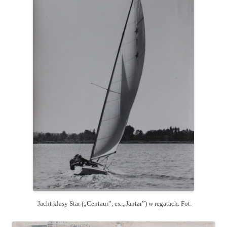
Jacht klasy Star („Centaur”, ex „Jantar”) w regatach. Fot.