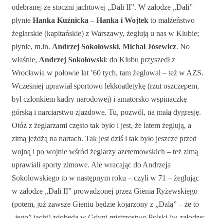
odebranej ze stoczni jachtowej „Dali II”. W załodze „Dali”
płynie
Hanka Kuźnicka – Hanka i Wojtek
to małżeństwo
żeglarskie (kapitańskie) z Warszawy, żeglują u nas w Klubie;
płynie, m.in.
Andrzej Sokołowski
,
Michał Jósewicz
. No
właśnie,
Andrzej Sokołowski
: do Klubu przyszedł z
Wrocławia w połowie lat ’60 tych, tam żeglował – też w AZS.
Wcześniej uprawiał sportowo lekkoatletykę (rzut oszczepem,
był członkiem kadry narodowej) i amatorsko wspinaczkę
górską i narciarstwo zjazdowe. Tu, pozwól, na małą dygresję.
Otóż z żeglarzami często tak było i jest, że latem żeglują, a
zimą jeżdżą na nartach. Tak jest dziś i tak było jeszcze przed
wojną i po wojnie wśród żeglarzy azetemowskich – też zimą
uprawiali sporty zimowe. Ale wracając do Andrzeja
Sokołowskiego to w następnym roku – czyli w 71 – żeglując
w załodze „Dali II” prowadzonej przez Gienia Ryżewskiego
(potem, już zawsze Gieniu będzie kojarzony z „Dalą” – że to
„jego” jacht) zdobędą w Gdyni mistrzostwo Polski (w załodze: