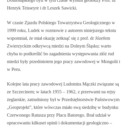
Dolnośląskiego byli w tym czasie wybitni geolodzy Prof. dr
Henryk Teisseyre i dr Leszek Sawicki.
W czasie Zjazdu Polskiego Towarzystwa Geologicznego w
1999 roku, Ludek w rozmowie z autorem niniejszego tekstu
wspomniał, że miał okazję zetknąć się z prof. dr Józefem
Zwierzyckim odkrywcą miedzi na Dolnym Śląsku; warto
chyba to podkreślić bo zagadnienia występowania złóż rud
miedzi były przedmiotem jego pracy zawodowej w Mongolii i
w Peru.
Kolejne lata pracy zawodowej Ludomira Mączki związane są
ze Szczecinem; w latach 1955 – 1962, z przerwami na rejsy
żeglarskie, zatrudniony był w Przedsiębiorstwie Państwowym
„Geoprojekt”, które wówczas miało swą siedzibę w budynku
Czerwonego Ratusza przy Placu Batorego. Brał udział w
opracowaniu kilkuset opinii i dokumentacji geologiczno –