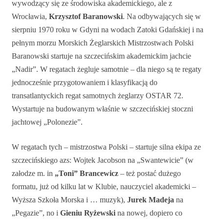
wywodzący się ze środowiska akademickiego, ale z
Wrocławia,
Krzysztof Baranowski
. Na odbywających się w
sierpniu 1970 roku w Gdyni na wodach Zatoki Gdańskiej i na
pełnym morzu Morskich Żeglarskich Mistrzostwach Polski
Baranowski startuje na szczecińskim akademickim jachcie
„Nadir”. W regatach żegluje samotnie – dla niego są te regaty
jednocześnie przygotowaniem i klasyfikacją do
transatlantyckich regat samotnych żeglarzy OSTAR 72.
Wystartuje na budowanym właśnie w szczecińskiej stoczni
jachtowej „Polonezie”.
W regatach tych – mistrzostwa Polski – startuje silna ekipa ze
szczecińskiego azs: Wojtek Jacobson na „Swantewicie” (w
załodze m. in
„Toni” Brancewicz
– też postać dużego
formatu, już od kilku lat w Klubie, nauczyciel akademicki –
Wyższa Szkoła Morska i … muzyk),
Jurek Madeja
na
„Pegazie”, no i
Gieniu Ryżewski
na nowej, dopiero co