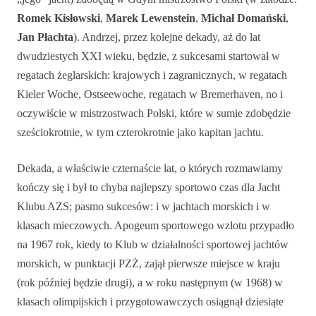
Romek Kisłowski
,
Marek Lewenstein
,
Michał Domański
,
Jan Płachta
). Andrzej, przez kolejne dekady, aż do lat
dwudziestych XXI wieku, będzie, z sukcesami startował w
regatach żeglarskich: krajowych i zagranicznych, w regatach
Kieler Woche, Ostseewoche, regatach w Bremerhaven, no i
oczywiście w mistrzostwach Polski, które w sumie zdobędzie
sześciokrotnie, w tym czterokrotnie jako kapitan jachtu.
Dekada, a właściwie czternaście lat, o których rozmawiamy
kończy się i był to chyba najlepszy sportowo czas dla Jacht
Klubu AZS; pasmo sukcesów: i w jachtach morskich i w
klasach mieczowych. Apogeum sportowego wzlotu przypadło
na 1967 rok, kiedy to Klub w działalności sportowej jachtów
morskich, w punktacji PZŻ, zajął pierwsze miejsce w kraju
(rok później będzie drugi), a w roku następnym (w 1968) w
klasach olimpijskich i przygotowawczych osiągnął dziesiąte