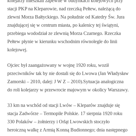
kolejarzy mieszkali zapewne w budynkach kolejowych przy
stacji PKP na Kleparowie, nad rzeczką Pełtew, należącą do
zlewni Morza Bałtyckiego. Na południe od Katedry Św. Jura
znajdującej się w centrum miasta, po kalenicy tej świątyni,
przebiega wododział ze zlewnią Morza Czarnego. Rzeczka
Pełtew płynie w kierunku wschodnim równolegle do linii
kolejowej.
Ojciec był zaangażowany w wojnę 1920 roku, woził
przeciwników tak by nie dostali się do Lwowa (Jan Władysław
Zamorski – 2010, dalej: J W Z – 2010).Sytuacja analogiczna
do roli kolejarzy w przewrocie majowym w okolicy Warszawy.
33 km na wschód od stacji Lwów – Kleparów znajduje się
stacja Zadwórze – Termopile Polskie. 17 sierpnia 1920 roku
330 Polaków – żołnierzy i Orląt Lwowskich stoczyło
heroiczną walkę z Armią Konną Budionnego; dnia następnego