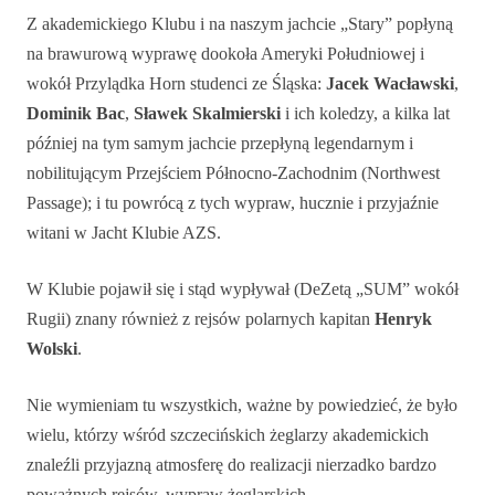
Z akademickiego Klubu i na naszym jachcie „Stary” popłyną
na brawurową wyprawę dookoła Ameryki Południowej i
wokół Przylądka Horn studenci ze Śląska:
Jacek Wacławski
,
Dominik Bac
,
Sławek Skalmierski
i ich koledzy, a kilka lat
później na tym samym jachcie przepłyną legendarnym i
nobilitującym Przejściem Północno-Zachodnim (Northwest
Passage); i tu powrócą z tych wypraw, hucznie i przyjaźnie
witani w Jacht Klubie AZS.
W Klubie pojawił się i stąd wypływał (DeZetą „SUM” wokół
Rugii) znany również z rejsów polarnych kapitan
Henryk
Wolski
.
Nie wymieniam tu wszystkich, ważne by powiedzieć, że było
wielu, którzy wśród szczecińskich żeglarzy akademickich
znaleźli przyjazną atmosferę do realizacji nierzadko bardzo
poważnych rejsów, wypraw żeglarskich.