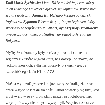
Emil Maria Żychiewicz
i inni. Także młodsi żeglarze, którzy
mieli wyrosnąć na wyróżniających się kapitanów. Wśród nich
żeglarz arktyczny
Janusz Kurbiel
albo kapitan od dużych
żaglowców
Zygmunt Biernacik
. (…) Innym żeglarzem który
skorzystał ze współpracy z Klubem, był
Krzysztof Baranowski
,
wypożyczający naszego „Nadira” do samotnych regat na
Bałtyku…”
Myślę, że te kontakty były bardzo pomocne i cenne dla
żeglarzy z klubów w głębi kraju, bez dostępu do morza, do
jachtów morskich, a dla nas tworzyły przyjazny
image
szczecińskiego Jacht Klubu AZS.
Można wymienić jeszcze kolejne osoby ze śródlądzia, które
przez wszystkie lata działalności Klubu pojawiały się tutaj, stąd
wypływały w rejsy, prowadziły nasze rejsy Klubowe. Tak
więc oprócz wymienionych wyżej, byli:
Wojciech Siłka
ze