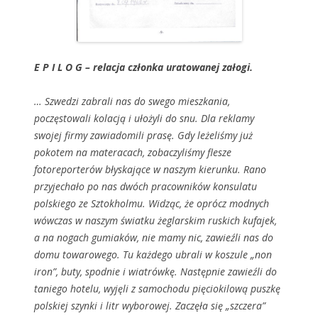
E P I L O G – relacja członka uratowanej załogi.
… Szwedzi zabrali nas do swego mieszkania,
poczęstowali kolacją i ułożyli do snu. Dla reklamy
swojej firmy zawiadomili prasę. Gdy leżeliśmy już
pokotem na materacach, zobaczyliśmy flesze
fotoreporterów błyskające w naszym kierunku. Rano
przyjechało po nas dwóch pracowników konsulatu
polskiego ze Sztokholmu. Widząc, że oprócz modnych
wówczas w naszym światku żeglarskim ruskich kufajek,
a na nogach gumiaków, nie mamy nic, zawieźli nas do
domu towarowego. Tu każdego ubrali w koszule „non
iron”, buty, spodnie i wiatrówkę. Następnie zawieźli do
taniego hotelu, wyjęli z samochodu pięciokilową puszkę
polskiej szynki i litr wyborowej. Zaczęła się „szczera”