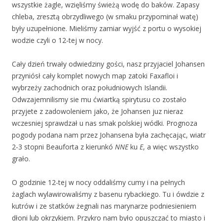
wszystkie żagle, wzięliśmy świeżą wodę do baków. Zapasy
chleba, zresztą obrzydliwego (w smaku przypominał watę)
były uzupełnione. Mieliśmy zamiar wyjść z portu o wysokiej
wodzie czyli o 12-tej w nocy.
Cały dzień trwały odwiedziny gości, nasz przyjaciel Johansen
przyniósł cały komplet nowych map zatoki Faxafloi i
wybrzeży zachodnich oraz południowych Islandii.
Odwzajemnilismy sie mu ćwiartką spirytusu co zostało
przyjete z zadowoleniem jako, że Johansen juz nieraz
wczesniej sprawdzał u nas smak polskiej wódki. Prognoza
pogody podana nam przez Johansena była zachęcając, wiatr
2-3 stopni Beauforta z kierunkó
NNE
ku
E
, a więc wszystko
grało.
O godzinie 12-tej w nocy oddaliśmy cumy i na pełnych
żaglach wylawirowaliśmy z basenu rybackiego. Tu i ówdzie z
kutrów i ze statków żegnali nas marynarze podniesieniem
dłoni lub okrzykiem. Przykro nam było opuszczać to miasto i