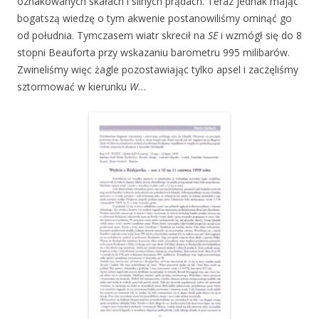
oznakowanych skałach i silnych prądach. Teraz jednak mając
bogatszą wiedzę o tym akwenie postanowiliśmy ominąć go
od południa. Tymczasem wiatr skrecił na
SE
i wzmógł się do 8
stopni Beauforta przy wskazaniu barometru 995 milibarów.
Zwineliśmy więc żagle pozostawiając tylko apsel i zaczęliśmy
sztormować w kierunku
W
…