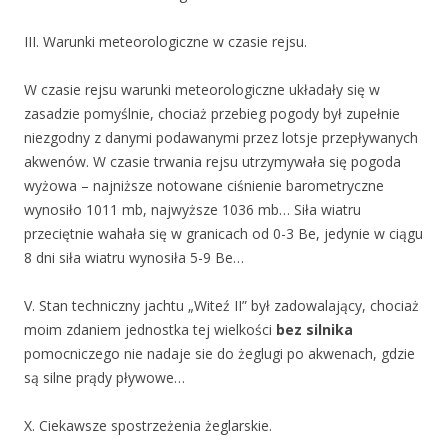
III. Warunki meteorologiczne w czasie rejsu.
W czasie rejsu warunki meteorologiczne układały się w
zasadzie pomyślnie, chociaż przebieg pogody był zupełnie
niezgodny z danymi podawanymi przez lotsje przepływanych
akwenów. W czasie trwania rejsu utrzymywała się pogoda
wyżowa – najniższe notowane ciśnienie barometryczne
wynosiło 1011 mb, najwyższe 1036 mb… Siła wiatru
przeciętnie wahała się w granicach od 0-3 Be, jedynie w ciągu
8 dni siła wiatru wynosiła 5-9 Be…
V. Stan techniczny jachtu „Witeź II” był zadowalający, chociaż
moim zdaniem jednostka tej wielkości
bez silnika
pomocniczego nie nadaje sie do żeglugi po akwenach, gdzie
są silne prądy pływowe…
X. Ciekawsze spostrzeżenia żeglarskie.