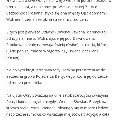
znowu Odra swe wody na chwilę z wodami jeziora pospołu w
szerokiej szyi, a następnie, po Wielkiej i Małej Zatoce
Szczecińskiej rozlana, styka się ona między Ujściedomem i
Wolinem trzema szerokimi strzałami z morzem.
Z tych jest pierwsza Dziwno (Diwenau) zwana, kierunek tej
odnogi na miasto Wolin, ujście jej pod Dziwnowem.
Środkową strzałę nazywaja Świnią (Swine), a trzecia, której
ujście poniżej miasta Wołgorza leży, zwana jest Pianą
(Penne).
Na dolnym biegu przerywa tedy Odra na przestrzeni aż do
Szczecina groblę Pojezierza Bałtyckiego, która jej dorzecze
od morza przedziela.
Na ujściu Odry pokazują na dnie zatok starożytną światynię
Retry i ludna a bogatą niegdyś Wenedę Słowian. Brzegi, na
których stała Retra i Weneda, obsunęły się w morze i ledwo
nadbrzeżne rumowisko wskazuje miejscowa tradycja; a cała