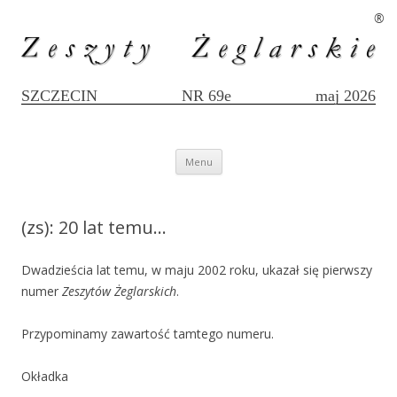
®
SZCZECIN
NR 69e
maj 2026
Przejdź
Menu
do
treści
(zs): 20 lat temu…
Dwadzieścia lat temu, w maju 2002 roku, ukazał się pierwszy
numer
Zeszytów Żeglarskich
.
Przypominamy zawartość tamtego numeru.
Okładka