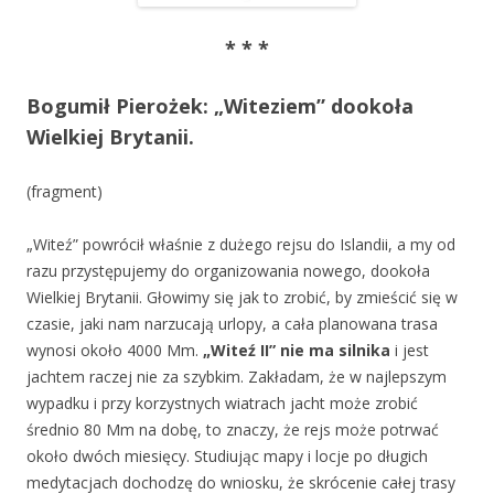
* * *
Bogumił Pierożek: „Witeziem” dookoła
Wielkiej Brytanii.
(fragment)
„Witeź” powrócił właśnie z dużego rejsu do Islandii, a my od
razu przystępujemy do organizowania nowego, dookoła
Wielkiej Brytanii. Głowimy się jak to zrobić, by zmieścić się w
czasie, jaki nam narzucają urlopy, a cała planowana trasa
wynosi około 4000 Mm.
„Witeź II” nie ma silnika
i jest
jachtem raczej nie za szybkim. Zakładam, że w najlepszym
wypadku i przy korzystnych wiatrach jacht może zrobić
średnio 80 Mm na dobę, to znaczy, że rejs może potrwać
około dwóch miesięcy. Studiując mapy i locje po długich
medytacjach dochodzę do wniosku, że skrócenie całej trasy