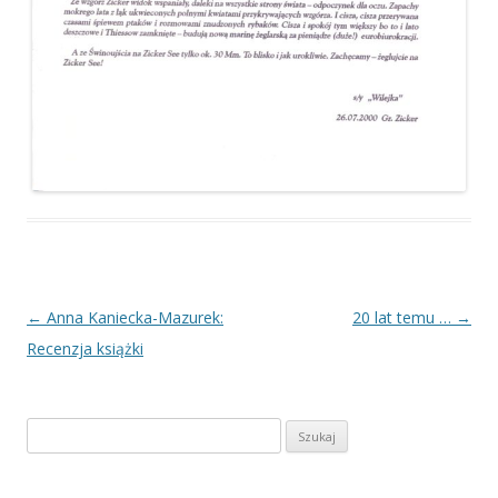
Nawigacja
←
Anna Kaniecka-Mazurek:
20 lat temu …
→
wpisu
Recenzja książki
Szukaj: