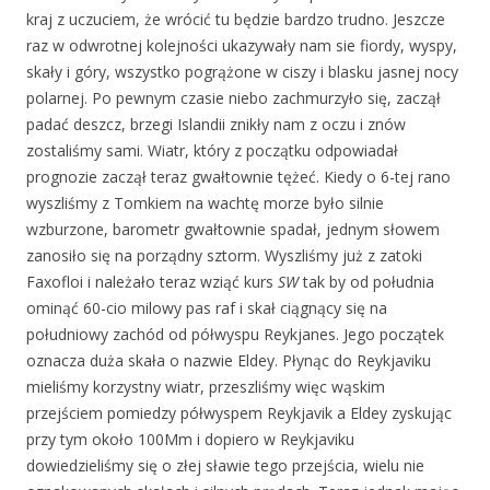
kraj z uczuciem, że wrócić tu będzie bardzo trudno. Jeszcze
raz w odwrotnej kolejności ukazywały nam sie fiordy, wyspy,
skały i góry, wszystko pogrążone w ciszy i blasku jasnej nocy
polarnej. Po pewnym czasie niebo zachmurzyło się, zaczął
padać deszcz, brzegi Islandii znikły nam z oczu i znów
zostaliśmy sami. Wiatr, który z początku odpowiadał
prognozie zaczął teraz gwałtownie tężeć. Kiedy o 6-tej rano
wyszliśmy z Tomkiem na wachtę morze było silnie
wzburzone, barometr gwałtownie spadał, jednym słowem
zanosiło się na porządny sztorm. Wyszliśmy już z zatoki
Faxofloi i należało teraz wziąć kurs
SW
tak by od południa
ominąć 60-cio milowy pas raf i skał ciągnący się na
południowy zachód od półwyspu Reykjanes. Jego początek
oznacza duża skała o nazwie Eldey. Płynąc do Reykjaviku
mieliśmy korzystny wiatr, przeszliśmy więc wąskim
przejściem pomiedzy półwyspem Reykjavik a Eldey zyskując
przy tym około 100Mm i dopiero w Reykjaviku
dowiedzieliśmy się o złej sławie tego przejścia, wielu nie