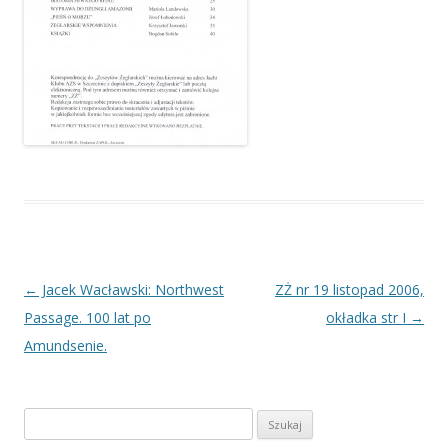
Nawigacja
←
Jacek Wacławski: Northwest
ZŻ nr 19 listopad 2006,
wpisu
Passage. 100 lat po
okładka str I
→
Amundsenie.
Szukaj: