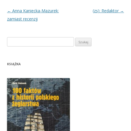
Nawigacja
←
Anna Kaniecka-Mazurek:
(zs): Redaktor
→
wpisu
zamiast recenzji
Szukaj:
KSIĄŻKA