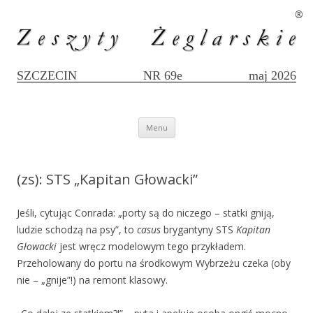
®
SZCZECIN
NR 69e
maj 2026
Przejdź
Menu
do
treści
(zs): STS „Kapitan Głowacki”
Jeśli, cytując Conrada: „porty są do niczego – statki gniją,
ludzie schodzą na psy”, to
casus
brygantyny STS
Kapitan
Głowacki
jest wręcz modelowym tego przykładem.
Przeholowany do portu na środkowym Wybrzeżu czeka (oby
nie – „gnije”!) na remont klasowy.