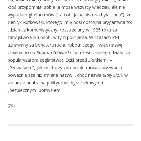
ktoś przypomniał sobie (a może wszyscy wiedzieli, ale nie
wypadało głośno mówić, a i oficjalna historia była „inna”), że
Henryk Rutkowski, którego imię nosi dostojna brygantyna to:
„działacz komunistyczny, rozstrzelany w 1925 roku za
zabójstwo kilku osób, w tym policjanta. W czasach PRL
uznawany za bohatera ruchu robotniczego”, więc nazwę
zmieniono na
Kapitan Głowacki
(na cześć znanego działacza i
popularyzatora żeglarstwa). Dziś przed „Rutkiem” –
„Głowasiem”, jak niektórzy zdrobniale mówią, wyzwania
poważniejsze niż zmiana nazwy… choć nazwa
Biały Słoń
, w
zasadzie neutralna politycznie, była ciekawym i
„bezpiecznym” pomysłem.
(zs)