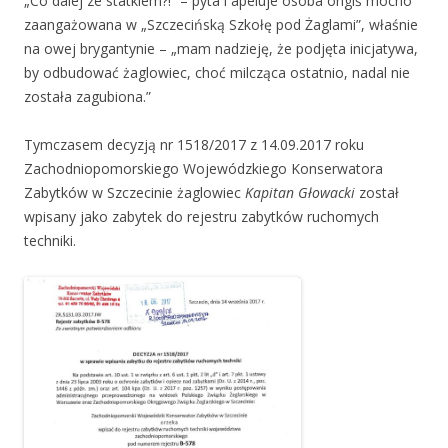
„Co dalej ze statkiem?!” – pyta i apeluje osoba ongiś mocno
zaangażowana w „Szczecińską Szkołę pod Żaglami”, właśnie
na owej brygantynie – „mam nadzieję, że podjęta inicjatywa,
by odbudować żaglowiec, choć milcząca ostatnio, nadal nie
została zagubiona.”
Tymczasem decyzją nr 1518/2017 z 14.09.2017 roku
Zachodniopomorskiego Wojewódzkiego Konserwatora
Zabytków w Szczecinie żaglowiec
Kapitan Głowacki
został
wpisany jako zabytek do rejestru zabytków ruchomych
techniki.