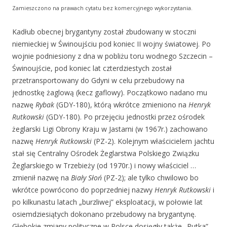
Zamieszczono na prawach cytatu bez komercyjnego wykorzystania.
Kadłub obecnej brygantyny został zbudowany w stoczni
niemieckiej w Świnoujściu pod koniec II wojny światowej. Po
wojnie podniesiony z dna w pobliżu toru wodnego Szczecin –
Świnoujście, pod koniec lat czterdziestych został
przetransportowany do Gdyni w celu przebudowy na
jednostkę żaglową (kecz gaflowy). Początkowo nadano mu
nazwę
Rybak
(GDY-180), którą wkrótce zmieniono na
Henryk
Rutkowski
(GDY-180). Po przejęciu jednostki przez ośrodek
żeglarski Ligi Obrony Kraju w Jastarni (w 1967r.) zachowano
nazwę
Henryk Rutkowski
(PZ-2). Kolejnym właścicielem jachtu
stał się Centralny Ośrodek Żeglarstwa Polskiego Związku
Żeglarskiego w Trzebieży (od 1970r.) i nowy właściciel …
zmienił nazwę na
Biały Słoń
(PZ-2); ale tylko chwilowo bo
wkrótce powrócono do poprzedniej nazwy
Henryk Rutkowski
i
po kilkunastu latach „burzliwej” eksploatacji, w połowie lat
osiemdziesiątych dokonano przebudowy na brygantynę.
Głębokie zmiany polityczne w Polsce dosięgły także „Rutka” –