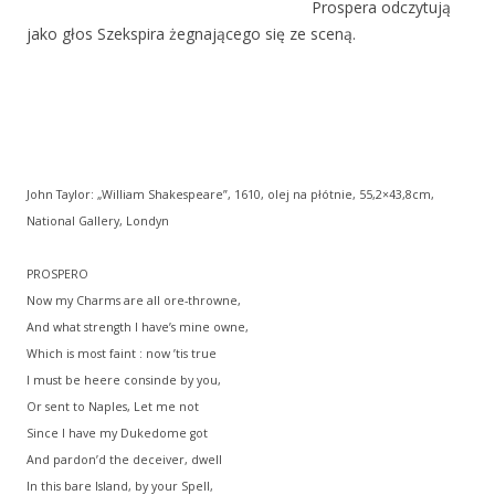
Prospera odczytują
jako głos Szekspira żegnającego się ze sceną.
John Taylor: „William Shakespeare”, 1610, olej na płótnie, 55,2×43,8cm,
National Gallery, Londyn
PROSPERO
Now my Charms are all ore-throwne,
And what strength I have’s mine owne,
Which is most faint : now ’tis true
I must be heere consinde by you,
Or sent to Naples, Let me not
Since I have my Dukedome got
And pardon’d the deceiver, dwell
In this bare Island, by your Spell,