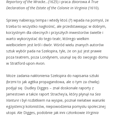
Reportory of the Wracke…
(1625) i praca zbiorowa
A True
Declaration of the Estate of the Colonie in Virginia
(1610)
.
Sprawy nabierają tempa i wtedy ktoś (?) wpada na pomysł, że
trzeba to wszystko nagłośnić, ale przedstawiając w dobrym,
korzystnym dla obecnych i przyszłych inwestorów świetle i
warto wykorzystać do tego teatr, którego wielkim
wielbicielem jest król i dwór. Wśród wielu znanych autorów
sztuk wybór pada na Szekspira, tyle, że on już jest prawie
poza teatrem, poza Londynem, usunął się do swojego domu
w Stratford-upon-Avon.
Może zadania nakłonienia Szekspira do napisania sztuki
(brzmi to jak agitka propagandowa, ale o tym za chwilę)
podjął się Dudley Digges – znał doskonale raporty z
Jamestown a także raport Strachey’a, który płynął na
Sea
Vanture
i był rozbitkiem na wyspie, poznał niełatwe warunki
egzystencji kolonistów, niepowodzenia pomysłu społecznej
utopii. Ale Digges, podobnie jak inni członkowie
Virginia