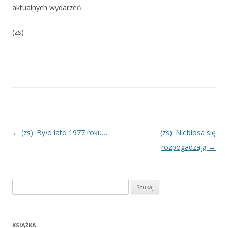
aktualnych wydarzeń.
(zs)
Nawigacja
←
(zs): Było lato 1977 roku…
(zs): Niebiosa się
wpisu
rozpogadzają
→
Szukaj:
KSIĄŻKA