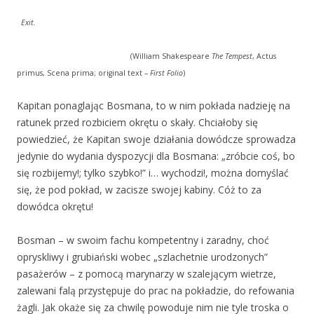
Exit.
(William Shakespeare
The Tempest
, Actus
primus, Scena prima; original text –
First Folio
)
Kapitan ponaglając Bosmana, to w nim pokłada nadzieję na
ratunek przed rozbiciem okrętu o skały. Chciałoby się
powiedzieć, że Kapitan swoje działania dowódcze sprowadza
jedynie do wydania dyspozycji dla Bosmana: „zróbcie coś, bo
się rozbijemy!; tylko szybko!” i… wychodzi!, można domyślać
się, że pod pokład, w zacisze swojej kabiny. Cóż to za
dowódca okrętu!
Bosman – w swoim fachu kompetentny i zaradny, choć
opryskliwy i grubiański wobec „szlachetnie urodzonych”
pasażerów – z pomocą marynarzy w szalejącym wietrze,
zalewani falą przystępuje do prac na pokładzie, do refowania
żagli. Jak okaże się za chwilę powoduje nim nie tyle troska o