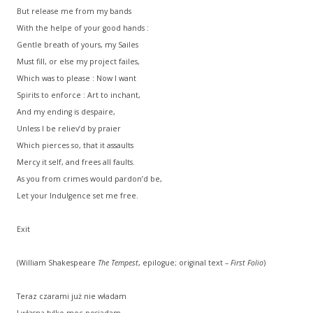
But release me from my bands
With the helpe of your good hands :
Gentle breath of yours, my Sailes
Must fill, or else my project failes,
Which was to please : Now I want
Spirits to enforce : Art to inchant,
And my ending is despaire,
Unless I be reliev’d by praier
Which pierces so, that it assaults
Mercy it self, and frees all faults.
As you from crimes would pardon’d be,
Let your Indulgence set me free.
Exit
(William Shakespeare
The Tempest
, epilogue; original text –
First Folio
)
Teraz czarami już nie władam