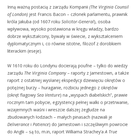
Inną ważną postacią z zarządu Kompanii
(The Virginia Counsil
of London)
jest Francis Bacon – członek parlamentu, prawnik
króla Jakuba (od 1607 roku
Solicitor-General
), osoba
wpływowa, wysoko postawiona w kręgu władzy, bardzo
dobrze wykształcony, bywały w świecie, z wykształceniem
dyplomatycznym i, co równie istotne, filozof z dorobkiem
literackim (eseje).
W 1610 roku do Londynu docierają poufne – tylko do wiedzy
zarządu
The Virginia Company
– raporty z Jamestown, a także
raport z ostatniej wysłanej ekspedycji dziewięciu okrętów o
potężnej burzy – huraganie, rozbiciu jednego z okrętów
(okręt flagowy
Sea Venture
) na „wyspach diabelskich”, prawie
rocznym tam pobycie, egzystencji pełnej walki o przetrwanie,
wzajemnych waśni i wreszcie dalszej żegludze na
zbudowanych łodziach – małych pinasach (nazwali je
Deliverance
i
Patience
) do Jamestown i szczęśliwym powrocie
do Anglii – są to, m.in, raport Williama Strachey’a
A True