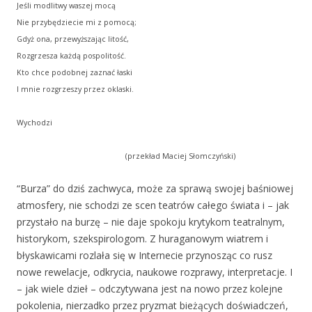
Jeśli modlitwy waszej mocą
Nie przybędziecie mi z pomocą;
Gdyż ona, przewyższając litość,
Rozgrzesza każdą pospolitość.
Kto chce podobnej zaznać łaski
I mnie rozgrzeszy przez oklaski.
Wychodzi
(przekład Maciej Słomczyński)
“Burza” do dziś zachwyca, może za sprawą swojej baśniowej
atmosfery, nie schodzi ze scen teatrów całego świata i – jak
przystało na burzę – nie daje spokoju krytykom teatralnym,
historykom, szekspirologom. Z huraganowym wiatrem i
błyskawicami rozlała się w Internecie przynosząc co rusz
nowe rewelacje, odkrycia, naukowe rozprawy, interpretacje. I
– jak wiele dzieł – odczytywana jest na nowo przez kolejne
pokolenia, nierzadko przez pryzmat bieżących doświadczeń,