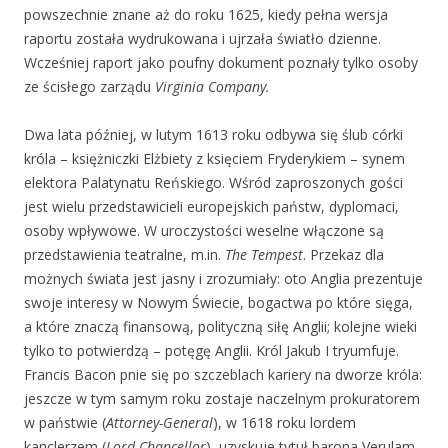
powszechnie znane aż do roku 1625, kiedy pełna wersja
raportu została wydrukowana i ujrzała światło dzienne.
Wcześniej raport jako poufny dokument poznały tylko osoby
ze ścisłego zarządu
Virginia Company.
Dwa lata później, w lutym 1613 roku odbywa się ślub córki
króla – księżniczki Elżbiety z księciem Fryderykiem – synem
elektora Palatynatu Reńskiego. Wśród zaproszonych gości
jest wielu przedstawicieli europejskich państw, dyplomaci,
osoby wpływowe. W uroczystości weselne włączone są
przedstawienia teatralne, m.in.
The Tempest
. Przekaz dla
możnych świata jest jasny i zrozumiały: oto Anglia prezentuje
swoje interesy w Nowym Świecie, bogactwa po które sięga,
a które znaczą finansową, polityczną siłę Anglii; kolejne wieki
tylko to potwierdzą – potęgę Anglii. Król Jakub I tryumfuje.
Francis Bacon pnie się po szczeblach kariery na dworze króla:
jeszcze w tym samym roku zostaje naczelnym prokuratorem
w państwie (
Attorney-General
), w 1618 roku lordem
kanclerzem (
Lord Chancellor
), uzyskuje tytuł barona Verulam,