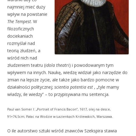
najmniej mieć duży
wpływ na powstanie
The Tempest
. W
filozoficznych
dociekaniach
rozmyślał nad
teorią złudzeń, a
wśród nich nad
złudzeniem teatru (
idola theatri
) i powodowanym tym
wpływem na innych. Naukę, wiedzę widział jako narzędzie do
zmian na lepsze życie, ale także jako bardzo pomocne w
działalności politycznej;
scientia potentia est
, „tyle mamy
władzy, ile wiedzy” – to przypisywana mu sentencja.
Paul van Somer I: „Portrait of Francis Bacon”, 1617, olej na desce,
91×74,5cm; Pałac na Wodzie w Łazienkach Królewskich, Warszawa.
O ile autorstwo sztuki wśród znawców Szekspira stawia