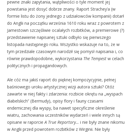
pewne znaki zapytania, wątpliwości o tyle moment jej
powstania jest dosyć dobrze znany. Raport Strachey’a (w
formie listu do żony jednego z udziałowców kompanii) dotarł
do Anglii na początku września 1610 roku wraz z powrotem z
Jamestown szczęśliwie ocalałych rozbitków, a premierowe (?)
przedstawienie napisanej sztuki odbyło się pierwszego
listopada następnego roku. Wszystko wskazuje na to, że w
tym przedziale czasowym narodził się pomysł napisania i, co
równie prawdopodobne, wykorzystania
The Tempest
w celach
politycznych i propagandowych.
Ale cóż ma jakiś raport do pięknej kompozycyjnie, pełnej
baśniowego uroku artystycznej wizji autora sztuki? Otóż
zawarte w niej fakty i zdarzenia: rozbicie okrętu na „wyspach
diabelskich” (Bermudy), opisy flory i fauny czasami
endemicznej dla wyspy, ba nawet specyficzne określenie
wiatru, zachowania uczestników wydarzeń i wiele innych są
opisane w raporcie
A True Reportory…
i nie były znane nikomu
w Anglii przed powrotem rozbitków z Wirginii. Nie były