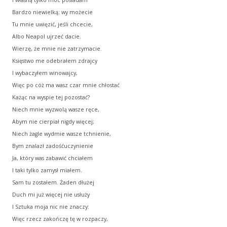
I własną tylko moc posiadam
Bardzo niewielką; wy możecie
Tu mnie uwięzić, jeśli chcecie,
Albo Neapol ujrzeć dacie.
Wierzę, że mnie nie zatrzymacie.
Księstwo me odebrałem zdrajcy
I wybaczyłem winowajcy,
Więc po cóż ma wasz czar mnie chłostać
Każąc na wyspie tej pozostać?
Niech mnie wyzwolą wasze ręce,
Abym nie cierpiał nigdy więcej;
Niech żagle wydmie wasze tchnienie,
Bym znalazł zadośćuczynienie
Ja, który was zabawić chciałem
I taki tylko zamysł miałem.
Sam tu zostałem. Żaden dłużej
Duch mi już więcej nie usłuży
I Sztuka moja nic nie znaczy:
Więc rzecz zakończę tę w rozpaczy,