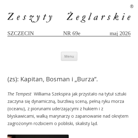
®
SZCZECIN
NR 69e
maj 2026
Przejdź
Menu
do
treści
(zs): Kapitan, Bosman i „Burza”.
The Tempest
Williama Szekspira jak przystało na tytuł sztuki
zaczyna się dynamiczną, burzliwą sceną, pełną ryku morza
(oceanu), z piorunami uderzającymi z hukiem i z
błyskawicami, walką marynarzy o zapanowanie nad okrętem
zagrożonym rozbiciem o pobliski, skalisty ląd.