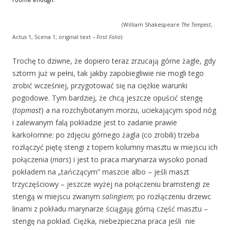
roome enough.
(William Shakespeare
The Tempest
,
Actus 1, Scena 1; original text –
First Folio
)
Trochę to dziwne, że dopiero teraz zrzucają górne żagle, gdy
sztorm już w pełni, tak jakby zapobiegliwie nie mogli tego
zrobić wcześniej, przygotować się na ciężkie warunki
pogodowe. Tym bardziej, że chcą jeszcze opuścić stengę
(
topmast
) a na rozchybotanym morzu, uciekającym spod nóg
i zalewanym falą pokładzie jest to zadanie prawie
karkołomne: po zdjęciu górnego żagla (co zrobili) trzeba
rozłączyć piętę stengi z topem kolumny masztu w miejscu ich
połączenia (
mars
) i jest to praca marynarza wysoko ponad
pokładem na „tańczącym” maszcie albo – jeśli maszt
trzyczęściowy – jeszcze wyżej na połączeniu bramstengi ze
stengą w miejscu zwanym
salingiem
; po rozłączeniu drzewc
linami z pokładu marynarze ściągają górną część masztu –
stengę na pokład. Ciężka, niebezpieczna praca jeśli nie