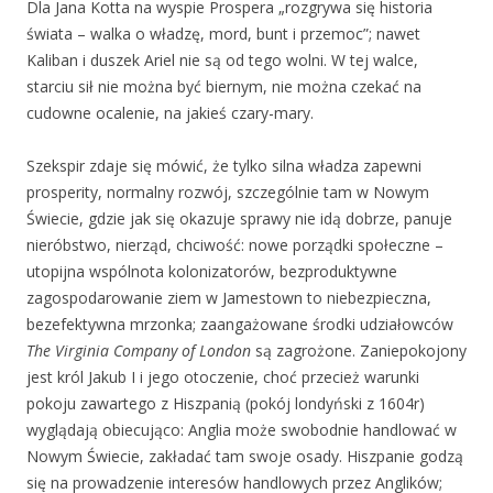
Dla Jana Kotta na wyspie Prospera „rozgrywa się historia
świata – walka o władzę, mord, bunt i przemoc”; nawet
Kaliban i duszek Ariel nie są od tego wolni. W tej walce,
starciu sił nie można być biernym, nie można czekać na
cudowne ocalenie, na jakieś czary-mary.
Szekspir zdaje się mówić, że tylko silna władza zapewni
prosperity, normalny rozwój, szczególnie tam w Nowym
Świecie, gdzie jak się okazuje sprawy nie idą dobrze, panuje
nieróbstwo, nierząd, chciwość: nowe porządki społeczne –
utopijna wspólnota kolonizatorów, bezproduktywne
zagospodarowanie ziem w Jamestown to niebezpieczna,
bezefektywna mrzonka; zaangażowane środki udziałowców
The Virginia Company of London
są zagrożone. Zaniepokojony
jest król Jakub I i jego otoczenie, choć przecież warunki
pokoju zawartego z Hiszpanią (pokój londyński z 1604r)
wyglądają obiecująco: Anglia może swobodnie handlować w
Nowym Świecie, zakładać tam swoje osady. Hiszpanie godzą
się na prowadzenie interesów handlowych przez Anglików;