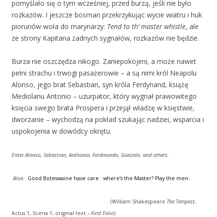
pomyślało się o tym wcześniej, przed burzą, jeśli nie było
rozkazów. I jeszcze bosman przekrzykując wycie wiatru i huk
piorunów woła do marynarzy:
Tend to th’ master whistle
, ale
ze strony Kapitana żadnych sygnałów, rozkazów nie będzie.
Burza nie oszczędza nikogo. Zaniepokojeni, a może nawet
pełni strachu i trwogi pasażerowie – a są nimi król Neapolu
Alonso, jego brat Sebastian, syn króla Ferdynand, książę
Mediolanu Antonio – uzurpator, który wygnał prawowitego
księcia swego brata Prospera i przejął władzę w księstwie,
dworzanie – wychodzą na pokład szukając nadziei, wsparcia i
uspokojenia w dowódcy okrętu.
Enter
Alonso, Sebastian, Anthonio, Ferdinando, Gonzalo, and others.
Alon.
Good Boteswaine have care : where’s the Master? Play the men.
(William Shakespeare
The Tempest
,
Actus 1, Scena 1; original text –
First Folio
)