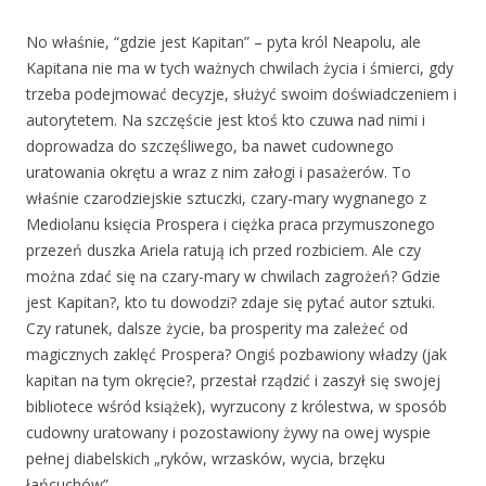
No właśnie, “gdzie jest Kapitan” – pyta król Neapolu, ale
Kapitana nie ma w tych ważnych chwilach życia i śmierci, gdy
trzeba podejmować decyzje, służyć swoim doświadczeniem i
autorytetem. Na szczęście jest ktoś kto czuwa nad nimi i
doprowadza do szczęśliwego, ba nawet cudownego
uratowania okrętu a wraz z nim załogi i pasażerów. To
właśnie czarodziejskie sztuczki, czary-mary wygnanego z
Mediolanu księcia Prospera i ciężka praca przymuszonego
przezeń duszka Ariela ratują ich przed rozbiciem. Ale czy
można zdać się na czary-mary w chwilach zagrożeń? Gdzie
jest Kapitan?, kto tu dowodzi? zdaje się pytać autor sztuki.
Czy ratunek, dalsze życie, ba prosperity ma zależeć od
magicznych zaklęć Prospera? Ongiś pozbawiony władzy (jak
kapitan na tym okręcie?, przestał rządzić i zaszył się swojej
bibliotece wśród książek), wyrzucony z królestwa, w sposób
cudowny uratowany i pozostawiony żywy na owej wyspie
pełnej diabelskich „ryków, wrzasków, wycia, brzęku
łańcuchów”.