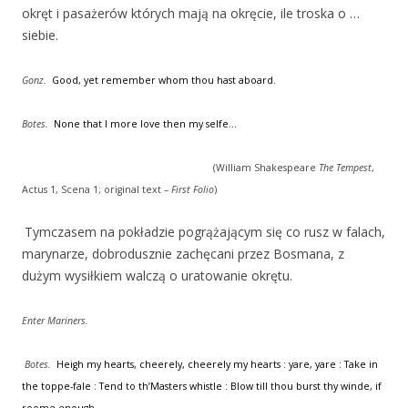
okręt i pasażerów których mają na okręcie, ile troska o …
siebie.
Gonz.
Good, yet remember whom thou hast aboard.
Botes.
None that I more love then my selfe…
(William Shakespeare
The Tempest
,
Actus 1, Scena 1; original text –
First Folio
)
Tymczasem na pokładzie pogrążającym się co rusz w falach,
marynarze, dobrodusznie zachęcani przez Bosmana, z
dużym wysiłkiem walczą o uratowanie okrętu.
Enter
Mariners.
Botes.
Heigh my hearts, cheerely, cheerely my hearts : yare, yare : Take in
the toppe-fale : Tend to th’Masters whistle : Blow till thou burst thy winde, if