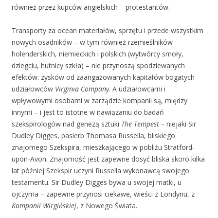
również przez kupców angielskich – protestantów.
Transporty za ocean materiałów, sprzętu i przede wszystkim
nowych osadników – w tym również rzemieślników
holenderskich, niemieckich i polskich (wytwórcy smoły,
dziegciu, hutnicy szkła) – nie przynoszą spodziewanych
efektów: zysków od zaangażowanych kapitałów bogatych
udziałowców
Virginia Company
. A udziałowcami i
wpływowymi osobami w zarządzie kompanii są, między
innymi – i jest to istotne w nawiązaniu do badań
szekspirologów nad genezą sztuki
The Tempest –
niejaki Sir
Dudley Digges, pasierb Thomasa Russella, bliskiego
znajomego Szekspira, mieszkającego w pobliżu Stratford-
upon-Avon. Znajomość jest zapewne dosyć bliska skoro kilka
lat później Szekspir uczyni Russella wykonawcą swojego
testamentu. Sir Dudley Digges bywa u swojej matki, u
ojczyma – zapewne przynosi ciekawe, wieści z Londynu, z
Kompanii Wirgińskiej
, z Nowego Świata.