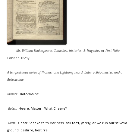
Mr. William Shakespeares
Comedies, Histories, & Tragedies
or
First Folio
,
London 1623y.
A tempestuous noise of Thunder and Lightning heard: Enter a Ship-master
,
and a
Boteswaine
.
Master.
Bote-swaine.
Botes
.
Heere, Master : What Cheere?
Mast.
Good: Speake to th’Mariners : fall too’t, yarely, or we run our selves a
ground, bestirre, bestirre.