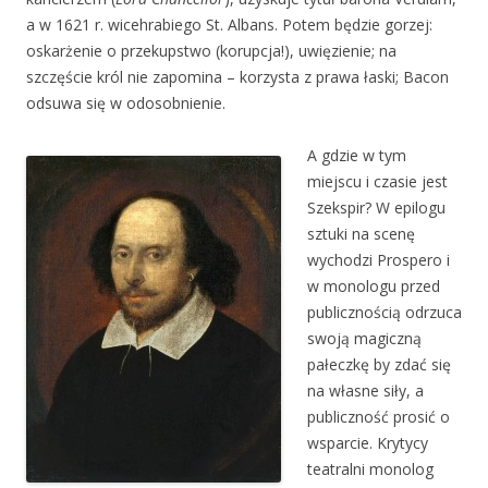
a w 1621 r. wicehrabiego St. Albans. Potem będzie gorzej:
oskarżenie o przekupstwo (korupcja!), uwięzienie; na
szczęście król nie zapomina – korzysta z prawa łaski; Bacon
odsuwa się w odosobnienie.
A gdzie w tym
miejscu i czasie jest
Szekspir? W epilogu
sztuki na scenę
wychodzi Prospero i
w monologu przed
publicznością odrzuca
swoją magiczną
pałeczkę by zdać się
na własne siły, a
publiczność prosić o
wsparcie. Krytycy
teatralni monolog