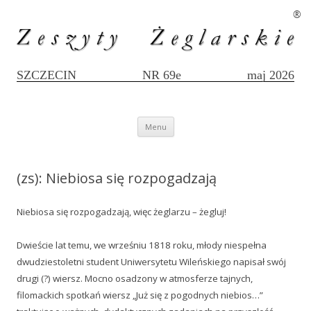
®
SZCZECIN
NR 69e
maj 2026
Przejdź
Menu
do
treści
(zs): Niebiosa się rozpogadzają
Niebiosa się rozpogadzają, więc żeglarzu – żegluj!
Dwieście lat temu, we wrześniu 1818 roku, młody niespełna
dwudziestoletni student Uniwersytetu Wileńskiego napisał swój
drugi (?) wiersz. Mocno osadzony w atmosferze tajnych,
filomackich spotkań wiersz „Już się z pogodnych niebios…”