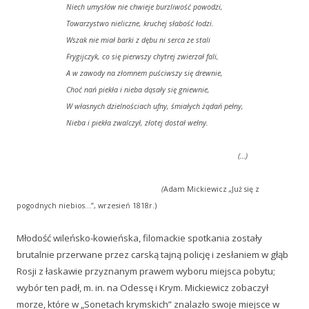
Niech umysłów nie chwieje burzliwość powodzi,
Towarzystwo nieliczne, kruchej słabość łodzi.
Wszak nie miał barki z dębu ni serca ze stali
Frygijczyk, co się pierwszy chytrej zwierzał fali,
A w zawody na złomnem puściwszy się drewnie,
Choć nań piekła i nieba dąsały się gniewnie,
W własnych dzielnościach ufny, śmiałych żądań pełny,
Nieba i piekła zwalczył, złotej dostał wełny.
(…)
(
Adam Mickiewicz
„
Już się z
pogodnych niebios…”, wrzesień 1818r.)
Młodość wileńsko-kowieńska, filomackie spotkania zostały
brutalnie przerwane przez carską tajną policję i zesłaniem w głąb
Rosji z łaskawie przyznanym prawem wyboru miejsca pobytu;
wybór ten padł, m. in. na Odessę i Krym. Mickiewicz zobaczył
morze, które w „Sonetach krymskich” znalazło swoje miejsce w