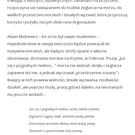
traktując o ważnych, dydaktycznych zadaniach na przyszłość
rozpoczyna się nawiązaniem do trudów żeglarza na morzu, do
wielkich przestrzeni morskich i śmiałych wyzwań, które przynoszą
korzyści i pożytki, niczym złote runo Argonautom.
Adam Mickiewicz – bo on to był owym studentem –
niejednokrotnie w swojej twórczości będzie powracał do
motywów morskich, ale będą to strofy oparte o własne
obserwacje, doznania morskie na Krymie, w Odessie. Pisząc „Już
się z pogodnych niebios…” morza nie widział; okrętu i żeglarza
zapewne też nie, a jednak wyczuwał „przestrzenne oceany” i
tkwiący w nich powiew wolności, śmiałe wyzwania, możliwości
działań, ale poprzez trudy, pracę gdzieś daleko, na nieznanych
mu jeszcze wodach…
Już się z pogodnych niebios oćma zdarła smutna.
Żeglarzu! ciągnij rudel, wiatrom podaj płótna,
Zmocnioną wczasem dłonią słone krajaj piany,
Otworem ci przestrzenne leżą oceany.