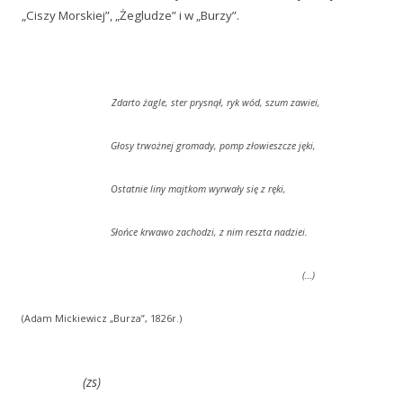
„Ciszy Morskiej”, „Żegludze” i w „Burzy”.
Zdarto żagle, ster prysnął, ryk wód, szum zawiei,
Głosy trwożnej gromady, pomp złowieszcze jęki,
Ostatnie liny majtkom wyrwały się z ręki,
Słońce krwawo zachodzi, z nim reszta nadziei.
(…)
(Adam Mickiewicz „Burza”, 1826r.)
(zs)