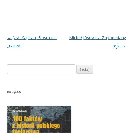
Nawigacja
←
(zs): Kapitan, Bosman i
Michał Jósewicz: Zapomniany
wpisu
„Burza”.
rejs.
→
Szukaj:
KSIĄŻKA