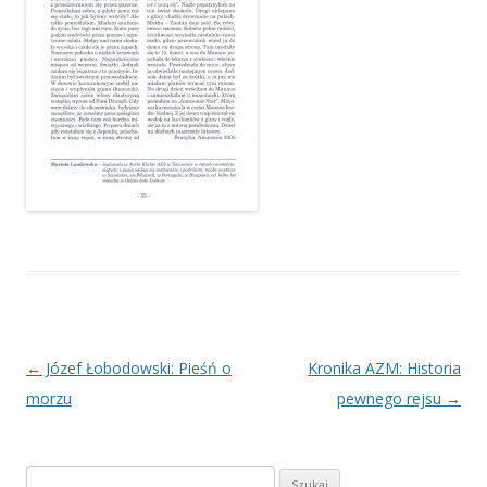
Nawigacja
←
Józef Łobodowski: Pieśń o
Kronika AZM: Historia
wpisu
morzu
pewnego rejsu
→
Szukaj: