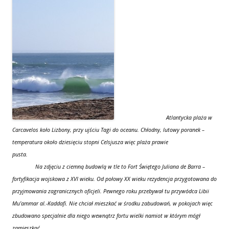
Atlantycka plaża w
Carcavelos koło Lizbony, przy ujściu Tagi do oceanu. Chłodny, lutowy poranek –
temperatura około dziesięciu stopni Celsjusza więc plaża prawie
pusta.
Na zdjęciu z ciemną budowlą w tle to Fort Świętego Juliana de Barra –
fortyfikacja wojskowa z XVI wieku. Od połowy XX wieku rezydencja przygotowana do
przyjmowania zagranicznych oficjeli. Pewnego roku przebywał tu przywódca Libii
Mu’ammar al.-Kaddafi. Nie chciał mieszkać w środku zabudowań, w pokojach więc
zbudowano specjalnie dla niego wewnątrz fortu wielki namiot w którym mógł
zamieszkać…