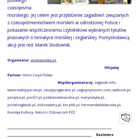
polskiego
czasopisma
morskiego. Jej celem jest przybliżenie zagadnień związanych
z czasopiśmiennictwem morskim w odrodzonej Polsce i
pokazanie współczesnemu czytelnikowi wybranych tytułów
prasowych o tematyce morskiej i żeglarskiej. Pomysłodawcą
akcji jest red. Marek Słodownik.
Organizator
:
wodnapolska.pl
Oficjalny
Partner
: Henri Lloyd Polska
Współorganizatorzy
: żeglarski.info,
tawernaskipperow.pl, zeszytyzeglarskie.pl, zeglujmyrazem.com, sailbook.pl,
periplus.pl, port21.pl, polskieszlakiwodne.pl, marynistyka.pl,
portalzeglarski.pl, dobrewiatry.pl, ktz.pttk.pl, hermandaddelacosta.pl,
Komisja Kultury, Historii i Odznaczeń PZŻ.
________________________________________________________
_____________________________________________
Kazimierz