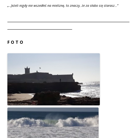
„…
Jeżeli nigdy nie wszedłeś na mieliznę, to znaczy, że za słabo się starasz…”
__________________________________________________________________
___________________________________
F O T O