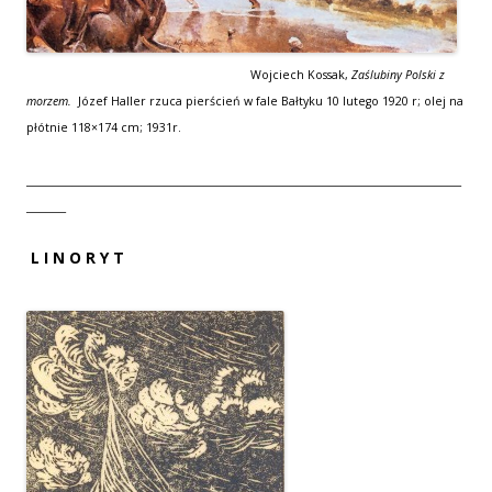
Wojciech Kossak,
Zaślubiny Polski z
morzem.
Józef Haller rzuca pierścień w fale Bałtyku 10 lutego 1920 r; olej na
płótnie 118×174 cm; 1931r.
__________________________________________________________________
______
L I N O R Y T