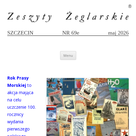
®
SZCZECIN
NR 69e
maj 2026
Przejdź
Menu
do
treści
Rok Prasy
Morskiej
to
akcja mająca
na celu
uczczenie 100.
rocznicy
wydania
pierwszego