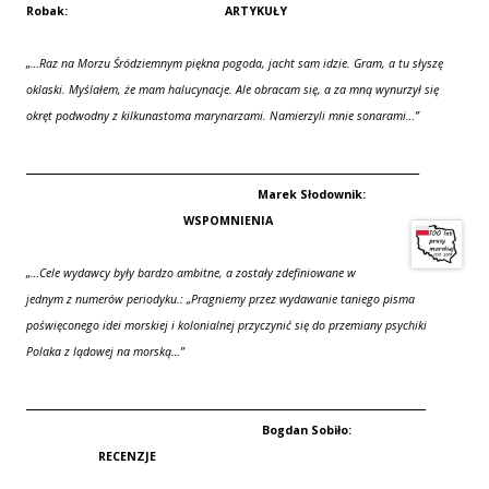
Robak:
ARTYKUŁY
„…Raz na Morzu Śródziemnym piękna pogoda, jacht sam idzie. Gram, a tu słyszę
oklaski. Myślałem, że mam halucynacje. Ale obracam się, a za mną wynurzył się
okręt podwodny z kilkunastoma marynarzami. Namierzyli mnie sonarami…”
____________________________________________________________
Marek Słodownik:
WSPOMNIENIA
„…Cele wydawcy były bardzo ambitne, a zostały zdefiniowane w
jednym z numerów periodyku.: „
Pragniemy przez wydawanie taniego pisma
poświęconego idei morskiej i kolonialnej przyczynić się do przemiany psychiki
Polaka z lądowej na morską
…”
_____________________________________________________________
Bogdan Sobiło:
RECENZJE