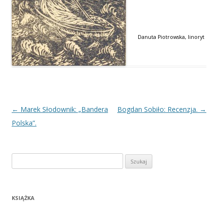
Danuta Piotrowska, linoryt
Nawigacja
←
Marek Słodownik: „Bandera
Bogdan Sobiło: Recenzja.
→
wpisu
Polska”.
Szukaj:
KSIĄŻKA