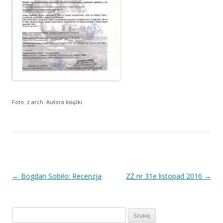
Foto. z arch. Autora książki
Nawigacja
←
Bogdan Sobiło: Recenzja
ZŻ nr 31e listopad 2016
→
wpisu
Szukaj: