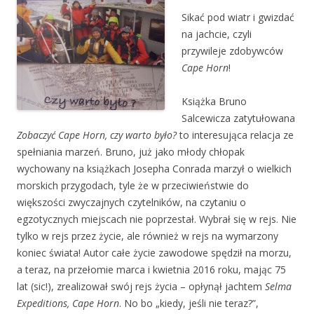
Sikać pod wiatr i gwizdać
na jachcie, czyli
przywileje zdobywców
Cape Horn
!
Książka Bruno
Salcewicza zatytułowana
Zobaczyć Cape Horn, czy warto było?
to interesująca relacja ze
spełniania marzeń. Bruno, już jako młody chłopak
wychowany na książkach Josepha Conrada marzył o wielkich
morskich przygodach, tyle że w przeciwieństwie do
większości zwyczajnych czytelników, na czytaniu o
egzotycznych miejscach nie poprzestał. Wybrał się w rejs. Nie
tylko w rejs przez życie, ale również w rejs na wymarzony
koniec świata! Autor całe życie zawodowe spędził na morzu,
a teraz, na przełomie marca i kwietnia 2016 roku, mając 75
lat (sic!), zrealizował swój rejs życia – opłynął jachtem
Selma
Expeditions,
Cape Horn
. No bo „kiedy, jeśli nie teraz?”,