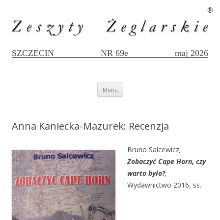
®
SZCZECIN
NR 69e
maj 2026
Przejdź
Menu
do
treści
Anna Kaniecka-Mazurek: Recenzja
Bruno Salcewicz
,
Zobaczyć Cape Horn, czy
warto było?
,
Wydawnictwo 2016, ss.