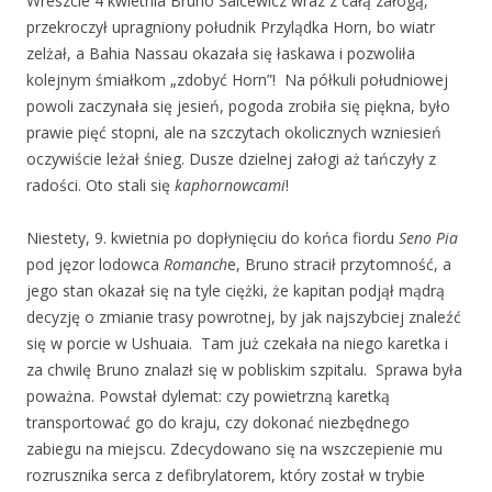
Wreszcie 4 kwietnia Bruno Salcewicz wraz z całą załogą,
przekroczył upragniony południk Przylądka Horn, bo wiatr
zelżał, a Bahia Nassau okazała się łaskawa i pozwoliła
kolejnym śmiałkom „zdobyć Horn”! Na półkuli południowej
powoli zaczynała się jesień, pogoda zrobiła się piękna, było
prawie pięć stopni, ale na szczytach okolicznych wzniesień
oczywiście leżał śnieg. Dusze dzielnej załogi aż tańczyły z
radości. Oto stali się
kaphornowcami
!
Niestety, 9. kwietnia po dopłynięciu do końca fiordu
Seno Pia
pod jęzor lodowca
Romanch
e, Bruno stracił przytomność, a
jego stan okazał się na tyle ciężki, że kapitan podjął mądrą
decyzję o zmianie trasy powrotnej, by jak najszybciej znaleźć
się w porcie w Ushuaia. Tam już czekała na niego karetka i
za chwilę Bruno znalazł się w pobliskim szpitalu. Sprawa była
poważna. Powstał dylemat: czy powietrzną karetką
transportować go do kraju, czy dokonać niezbędnego
zabiegu na miejscu. Zdecydowano się na wszczepienie mu
rozrusznika serca z defibrylatorem, który został w trybie