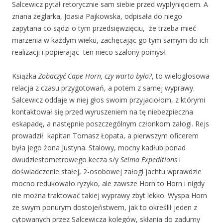
Salcewicz pytał retorycznie sam siebie przed wypłynięciem. A
znana żeglarka, Joasia Pajkowska, odpisała do niego
zapytana co sądzi o tym przedsięwzięciu, że trzeba mieć
marzenia w każdym wieku, zachęcając go tym samym do ich
realizacji i popierając ten nieco szalony pomysł.
Książka
Zobaczyć Cape Horn, czy warto było?
, to wielogłosowa
relacja z czasu przygotowań, a potem z samej wyprawy.
Salcewicz oddaje w niej głos swoim przyjaciołom, z którymi
kontaktował się przed wyruszeniem na tę niebezpieczna
eskapadę, a następnie poszczególnym członkom załogi. Rejs
prowadził kapitan Tomasz Łopata, a pierwszym oficerem
była jego żona Justyna. Stalowy, mocny kadłub ponad
dwudziestometrowego kecza s/y
Selma Expeditions
i
doświadczenie stałej, 2-osobowej załogi jachtu wprawdzie
mocno redukowało ryzyko, ale zawsze Horn to Horn i nigdy
nie można traktować takiej wyprawy zbyt lekko. Wyspa Horn
ze swym ponurym dostojeństwem, jak to określił jeden z
cytowanych przez Salcewicza kolegów, skłania do zadumy