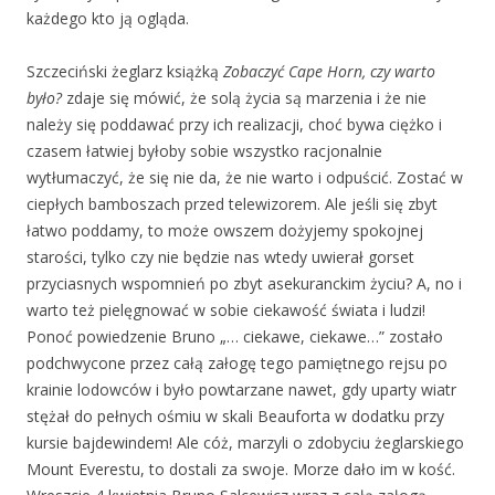
każdego kto ją ogląda.
Szczeciński żeglarz książką
Zobaczyć Cape Horn, czy warto
było?
zdaje się mówić, że solą życia są marzenia i że nie
należy się poddawać przy ich realizacji, choć bywa ciężko i
czasem łatwiej byłoby sobie wszystko racjonalnie
wytłumaczyć, że się nie da, że nie warto i odpuścić. Zostać w
ciepłych bamboszach przed telewizorem. Ale jeśli się zbyt
łatwo poddamy, to może owszem dożyjemy spokojnej
starości, tylko czy nie będzie nas wtedy uwierał gorset
przyciasnych wspomnień po zbyt asekuranckim życiu? A, no i
warto też pielęgnować w sobie ciekawość świata i ludzi!
Ponoć powiedzenie Bruno „… ciekawe, ciekawe…” zostało
podchwycone przez całą załogę tego pamiętnego rejsu po
krainie lodowców i było powtarzane nawet, gdy uparty wiatr
stężał do pełnych ośmiu w skali Beauforta w dodatku przy
kursie bajdewindem! Ale cóż, marzyli o zdobyciu żeglarskiego
Mount Everestu, to dostali za swoje. Morze dało im w kość.