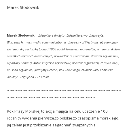
Marek Słodownik
__________________________________________________
Marek Słodownik
– dziennikarz (Instytut Dziennikarstwa Uniwersytet
Warszawski, mass media communication w University of Westminster
) zajmujący
się tematyką żeglarską (ponad 1000 opublikowanych materiałów, w tym artykułów
o wielkich regatach oceanicznych, wywiadów ze światowymi sławami żeglarskimi,
reportaży i analiz). Autor książek o żeglarstwie, wystaw żeglarskich, różnych akcji,
np. kino żeglarskie, „Ratujmy Dezety”, Rok Zaruskiego, członek Rady Konkursu
„Kolosy”. Żegluje od
1973 roku.
~~~~~~~~~~~~~~~~~~~~~~~~~~~~~~~~~~~~~~~~~~~~
~~~~~~~~~~~~~~~~~~~~~~~~~~~~~~~~~~
Rok Prasy Morskiej to akcja mająca na celu uczczenie 100.
rocznicy wydania pierwszego polskiego czasopisma morskiego.
Jej celem jest przybliżenie zagadnień związanych z