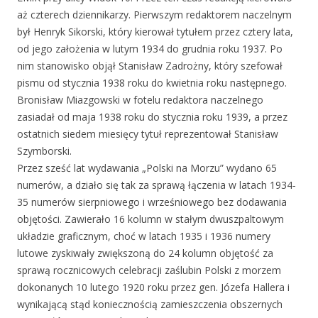
aż czterech dziennikarzy. Pierwszym redaktorem naczelnym
był Henryk Sikorski, który kierował tytułem przez cztery lata,
od jego założenia w lutym 1934 do grudnia roku 1937. Po
nim stanowisko objął Stanisław Zadrożny, który szefował
pismu od stycznia 1938 roku do kwietnia roku następnego.
Bronisław Miazgowski w fotelu redaktora naczelnego
zasiadał od maja 1938 roku do stycznia roku 1939, a przez
ostatnich siedem miesięcy tytuł reprezentował Stanisław
Szymborski.
Przez sześć lat wydawania „Polski na Morzu” wydano 65
numerów, a działo się tak za sprawą łączenia w latach 1934-
35 numerów sierpniowego i wrześniowego bez dodawania
objętości. Zawierało 16 kolumn w stałym dwuszpaltowym
układzie graficznym, choć w latach 1935 i 1936 numery
lutowe zyskiwały zwiększoną do 24 kolumn objętość za
sprawą rocznicowych celebracji zaślubin Polski z morzem
dokonanych 10 lutego 1920 roku przez gen. Józefa Hallera i
wynikającą stąd koniecznością zamieszczenia obszernych