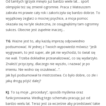
Od tamtych Igrzysk minęło już bardzo wiele lat… sport
olimpijski też się zmienił ogromnie. Praca z Mateuszem
zabrała mi prawie cały rok i zakończyła się bardzo dobrze. To
wyjątkowy żeglarz o mocnej psychice, a moja pomoc
okazała się na tyle skuteczna, że osiągnęliśmy tam ogromny
sukces. Obecnie jest zupełnie inaczej…
TG
. Ważne jest to, aby każdą imprezę odpowiednio
podsumować. W jednej z Twoich wypowiedzi mówisz: “Jeśli
wygrywam, to jest super, ale jak nie wychodzi, to świat się
nie wali. Trzeba dokładnie przeanalizować, co się wydarzyło.
Znaleźć przyczyny, dlaczego nie wyszło, i nazwać je po
imieniu. Nie wolno się oszukiwać…”.
Jak byś podsumował te mistrzostwa. Co było dobre, co złe i
jaką drogą pójść dalej?
KJ
. To są moje ,,procedury’’, sposób myślenia oraz
funkcjonowania. Według tego schematu pracuję już od
bardzo wielu lat. Teraz jest za wcześnie aby przedstawić takie