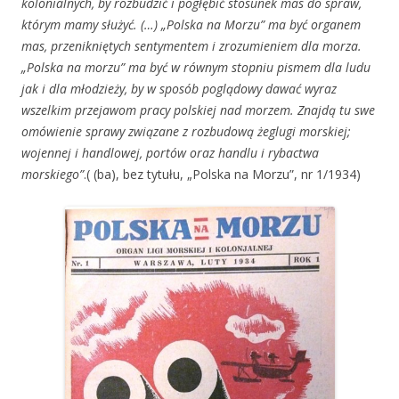
kolonialnych, by rozbudzić i pogłębić stosunek mas do spraw,
którym mamy służyć. (…) „Polska na Morzu” ma być organem
mas, przenikniętych sentymentem i zrozumieniem dla morza.
„Polska na morzu” ma być w równym stopniu pismem dla ludu
jak i dla młodzieży, by w sposób poglądowy dawać wyraz
wszelkim przejawom pracy polskiej nad morzem. Znajdą tu swe
omówienie sprawy związane z rozbudową żeglugi morskiej;
wojennej i handlowej, portów oraz handlu i rybactwa
morskiego”
.( (ba), bez tytułu, „Polska na Morzu”, nr 1/1934)