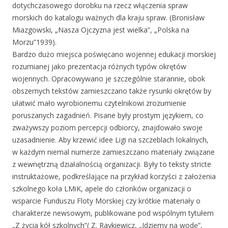
dotychczasowego dorobku na rzecz włączenia spraw
morskich do katalogu ważnych dla kraju spraw. (Bronisław
Miazgowski, „Nasza Ojczyzna jest wielka”, „Polska na
Morzu”1939).
Bardzo dużo miejsca poświęcano wojennej edukacji morskiej
rozumianej jako prezentacja różnych typów okrętów
wojennych. Opracowywano je szczególnie starannie, obok
obszernych tekstów zamieszczano także rysunki okrętów by
ułatwić mało wyrobionemu czytelnikowi zrozumienie
poruszanych zagadnień. Pisane były prostym językiem, co
zważywszy poziom percepcji odbiorcy, znajdowało swoje
uzasadnienie. Aby krzewić idee Ligi na szczeblach lokalnych,
w każdym niemal numerze zamieszczano materiały związane
z wewnętrzną działalnością organizacji. Były to teksty stricte
instruktażowe, podkreślające na przykład korzyści z założenia
szkolnego koła LMiK, apele do członków organizacji o
wsparcie Funduszu Floty Morskiej czy krótkie materiały o
charakterze newsowym, publikowane pod wspólnym tytułem
„Z życia kół szkolnych”( Z. Raykiewicz, „Idziemy na wodę”,