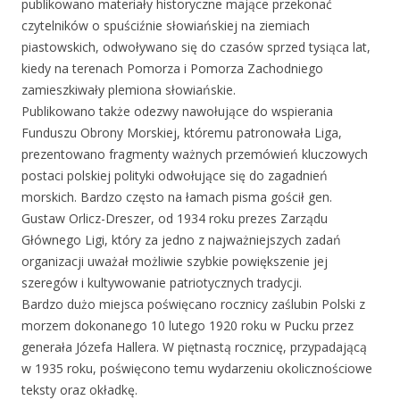
publikowano materiały historyczne mające przekonać
czytelników o spuściźnie słowiańskiej na ziemiach
piastowskich, odwoływano się do czasów sprzed tysiąca lat,
kiedy na terenach Pomorza i Pomorza Zachodniego
zamieszkiwały plemiona słowiańskie.
Publikowano także odezwy nawołujące do wspierania
Funduszu Obrony Morskiej, któremu patronowała Liga,
prezentowano fragmenty ważnych przemówień kluczowych
postaci polskiej polityki odwołujące się do zagadnień
morskich. Bardzo często na łamach pisma gościł gen.
Gustaw Orlicz-Dreszer, od 1934 roku prezes Zarządu
Głównego Ligi, który za jedno z najważniejszych zadań
organizacji uważał możliwie szybkie powiększenie jej
szeregów i kultywowanie patriotycznych tradycji.
Bardzo dużo miejsca poświęcano rocznicy zaślubin Polski z
morzem dokonanego 10 lutego 1920 roku w Pucku przez
generała Józefa Hallera. W piętnastą rocznicę, przypadającą
w 1935 roku, poświęcono temu wydarzeniu okolicznościowe
teksty oraz okładkę.