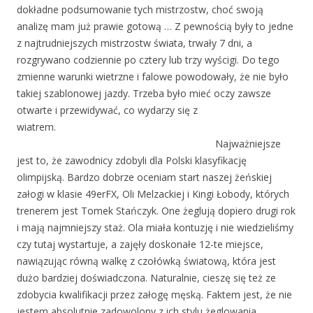
dokładne podsumowanie tych mistrzostw, choć swoją
analizę mam już prawie gotową … Z pewnością były to jedne
z najtrudniejszych mistrzostw świata, trwały 7 dni, a
rozgrywano codziennie po cztery lub trzy wyścigi. Do tego
zmienne warunki wietrzne i falowe powodowały, że nie było
takiej szablonowej jazdy. Trzeba było mieć oczy zawsze
otwarte i przewidywać, co wydarzy się z
wiatrem.
Najważniejsze
jest to, że zawodnicy zdobyli dla Polski klasyfikację
olimpijską. Bardzo dobrze oceniam start naszej żeńskiej
załogi w klasie 49erFX, Oli Melzackiej i Kingi Łobody, których
trenerem jest Tomek Stańczyk. One żeglują dopiero drugi rok
i mają najmniejszy staż. Ola miała kontuzję i nie wiedzieliśmy
czy tutaj wystartuje, a zajęły doskonałe 12-te miejsce,
nawiązując równą walkę z czołówką światową, która jest
dużo bardziej doświadczona. Naturalnie, cieszę się też ze
zdobycia kwalifikacji przez załogę męską. Faktem jest, że nie
jestem absolutnie zadowolony z ich stylu żeglowania.