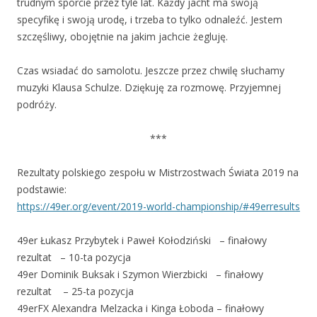
trudnym sporcie przez tyle lat. Każdy jacht ma swoją
specyfikę i swoją urodę, i trzeba to tylko odnaleźć. Jestem
szczęśliwy, obojętnie na jakim jachcie żegluję.
Czas wsiadać do samolotu. Jeszcze przez chwilę słuchamy
muzyki Klausa Schulze. Dziękuję za rozmowę. Przyjemnej
podróży.
***
Rezultaty polskiego zespołu w Mistrzostwach Świata 2019 na
podstawie:
https://49er.org/event/2019-world-championship/#49erresults
49er Łukasz Przybytek i Paweł Kołodziński – finałowy
rezultat – 10-ta pozycja
49er Dominik Buksak i Szymon Wierzbicki – finałowy
rezultat – 25-ta pozycja
49erFX Alexandra Melzacka i Kinga Łoboda – finałowy