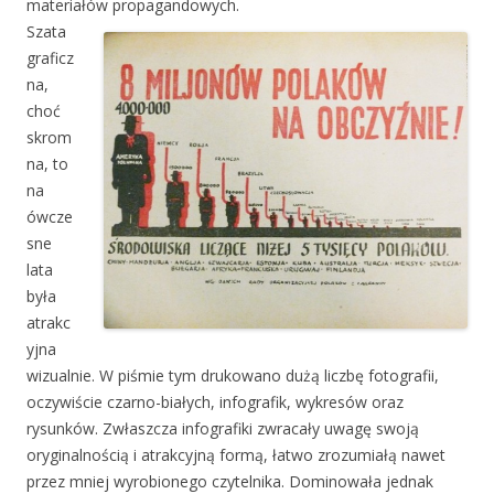
materiałów
propagandowych.
Szata
graficz
na,
choć
skrom
na, to
na
ówcze
sne
lata
była
atrakc
yjna
wizualnie. W piśmie tym drukowano dużą liczbę fotografii,
oczywiście czarno-białych, infografik, wykresów oraz
rysunków. Zwłaszcza infografiki zwracały uwagę swoją
oryginalnością i atrakcyjną formą, łatwo zrozumiałą nawet
przez mniej wyrobionego czytelnika. Dominowała jednak