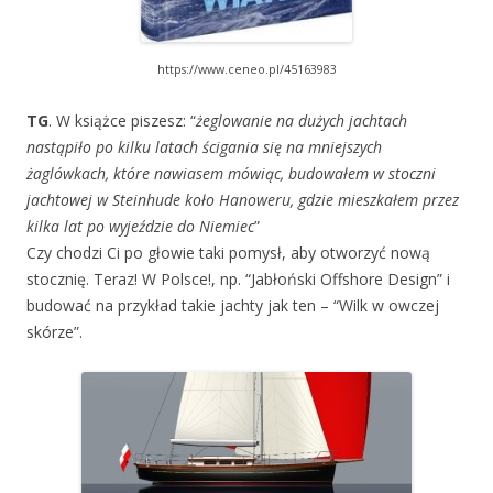
https://www.ceneo.pl/45163983
TG
. W książce piszesz: “
żeglowanie na dużych jachtach
nastąpiło po kilku latach ścigania się na mniejszych
żaglówkach, które nawiasem mówiąc, budowałem w stoczni
jachtowej w Steinhude koło Hanoweru, gdzie mieszkałem przez
kilka lat po wyjeździe do Niemiec
”
Czy chodzi Ci po głowie taki pomysł, aby otworzyć nową
stocznię. Teraz! W Polsce!, np. “Jabłoński Offshore Design” i
budować na przykład takie jachty jak ten – “Wilk w owczej
skórze”.