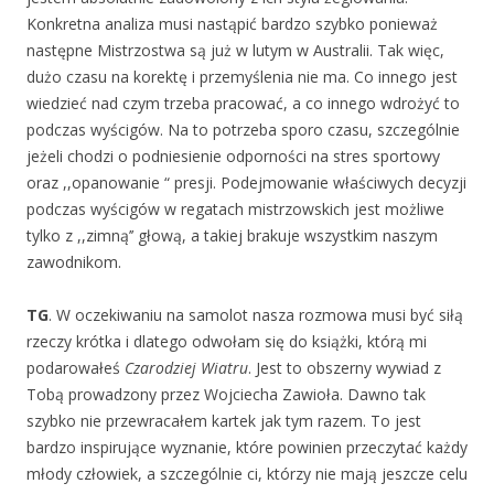
Konkretna analiza musi nastąpić bardzo szybko ponieważ
następne Mistrzostwa są już w lutym w Australii. Tak więc,
dużo czasu na korektę i przemyślenia nie ma. Co innego jest
wiedzieć nad czym trzeba pracować, a co innego wdrożyć to
podczas wyścigów. Na to potrzeba sporo czasu, szczególnie
jeżeli chodzi o podniesienie odporności na stres sportowy
oraz ,,opanowanie “ presji. Podejmowanie właściwych decyzji
podczas wyścigów w regatach mistrzowskich jest możliwe
tylko z ,,zimną’’ głową, a takiej brakuje wszystkim naszym
zawodnikom.
TG
. W oczekiwaniu na samolot nasza rozmowa musi być siłą
rzeczy krótka i dlatego odwołam się do książki, którą mi
podarowałeś
Czarodziej Wiatru
. Jest to obszerny wywiad z
Tobą prowadzony przez Wojciecha Zawioła. Dawno tak
szybko nie przewracałem kartek jak tym razem. To jest
bardzo inspirujące wyznanie, które powinien przeczytać każdy
młody człowiek, a szczególnie ci, którzy nie mają jeszcze celu