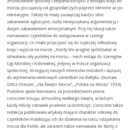
zróżnicowane sposoby czerpania korzyści z dostępu kraju do
morza, począwszy od gospodarczych poprzez obronne aż po
rekreacyjne. Teksty te miały zazwyczaj bardzo silne
zabarwienie agitacyjne, raziły niewyszukaną argumentacją i
dużym zabarwieniem emocjonalnym. Przy tej okazji także
namawiano czytelników do wstępowania w szeregi
organizacji, co miało przyczynić się do szybszej odbudowy
kraju i wyjścia na morze. „Każdy kto pragnie spółdziałać w
utrwalaniu siły polskiej na morzu – niech wstąpi do szeregów
Ligi Morskiej i Kolonialnej, jedynej w Polsce organizacji
społecznej, strzegącej naszych interesów morskich i dążącej
do wyrównania wiekowych zaniedbań na Bałtyku. (Gustaw
Orlicz-Dreszer, „Na Święto Morza”, „Polska na Morzu” 1934).
Podobne apele kierowano za pośrednictwem pisma
corocznie kreując atmosferę wielkiego święta, w którym
każdy młody człowiek powinien uczestniczyć. Corocznie także
redakcja publikowała artykuły mające charakter odezwy do
czytelników mobilizując ich do działania na rzecz odzyskania
morza dla Polski, ale zarazem także namawiała do dumy z