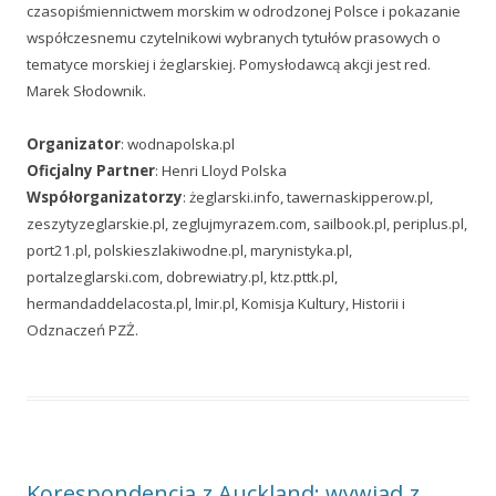
czasopiśmiennictwem morskim w odrodzonej Polsce i pokazanie
współczesnemu czytelnikowi wybranych tytułów prasowych o
tematyce morskiej i żeglarskiej. Pomysłodawcą akcji jest red.
Marek Słodownik.
Organizator
: wodnapolska.pl
Oficjalny Partner
: Henri Lloyd Polska
Współorganizatorzy
: żeglarski.info, tawernaskipperow.pl,
zeszytyzeglarskie.pl, zeglujmyrazem.com, sailbook.pl, periplus.pl,
port21.pl, polskieszlakiwodne.pl, marynistyka.pl,
portalzeglarski.com, dobrewiatry.pl, ktz.pttk.pl,
hermandaddelacosta.pl, lmir.pl, Komisja Kultury, Historii i
Odznaczeń PZŻ.
Korespondencja z Auckland: wywiad z