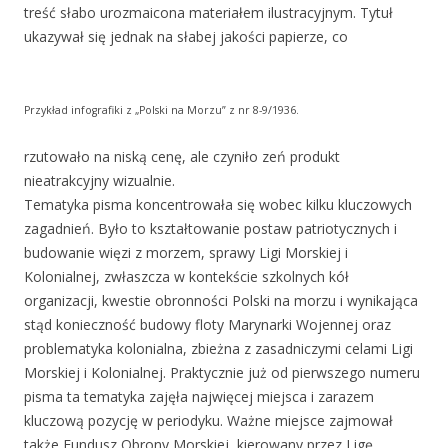
treść słabo urozmaicona materiałem ilustracyjnym. Tytuł
ukazywał się jednak na słabej jakości papierze, co
Przykład infografiki z „Polski na Morzu” z nr 8-9/1936.
rzutowało na niską cenę, ale czyniło zeń produkt
nieatrakcyjny wizualnie.
Tematyka pisma koncentrowała się wobec kilku kluczowych
zagadnień. Było to kształtowanie postaw patriotycznych i
budowanie więzi z morzem, sprawy Ligi Morskiej i
Kolonialnej, zwłaszcza w kontekście szkolnych kół
organizacji, kwestie obronności Polski na morzu i wynikająca
stąd konieczność budowy floty Marynarki Wojennej oraz
problematyka kolonialna, zbieżna z zasadniczymi celami Ligi
Morskiej i Kolonialnej. Praktycznie już od pierwszego numeru
pisma ta tematyka zajęła najwięcej miejsca i zarazem
kluczową pozycję w periodyku. Ważne miejsce zajmował
także Fundusz Obrony Morskiej, kierowany przez Ligę.