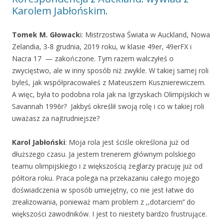
Karolem Jabłońskim.
Tomek M. Głowack
i: Mistrzostwa Świata w Auckland, Nowa
Zelandia, 3-8 grudnia, 2019 roku, w klasie 49er, 49erFX i
Nacra 17 — zakończone. Tym razem walczyłeś o
zwycięstwo, ale w inny sposób niż zwykle. W takiej samej roli
byleś, jak współpracowałeś z Mateuszem Kusznierewiczem.
A więc, była to podobna rola jak na Igrzyskach Olimpijskich w
Savannah 1996r? Jakbyś określił swoją rolę i co w takiej roli
uważasz za najtrudniejsze?
Karol Jabłoński
: Moja rola jest ściśle określona już od
dłuższego czasu. Ja jestem trenerem głównym polskiego
teamu olimpijskiego i z większością żeglarzy pracuję już od
półtora roku. Praca polega na przekazaniu całego mojego
doświadczenia w sposób umiejętny, co nie jest łatwe do
zrealizowania, ponieważ mam problem z ,,dotarciem’’ do
większości zawodników. I jest to niestety bardzo frustrujące.