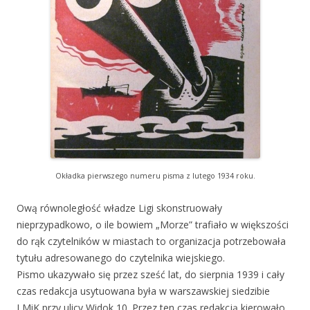
Okładka pierwszego numeru pisma z lutego 1934 roku.
Ową równoległość władze Ligi skonstruowały
nieprzypadkowo, o ile bowiem „Morze” trafiało w większości
do rąk czytelników w miastach to organizacja potrzebowała
tytułu adresowanego do czytelnika wiejskiego.
Pismo ukazywało się przez sześć lat, do sierpnia 1939 i cały
czas redakcja usytuowana była w warszawskiej siedzibie
LMiK przy ulicy Widok 10. Przez ten czas redakcją kierowało