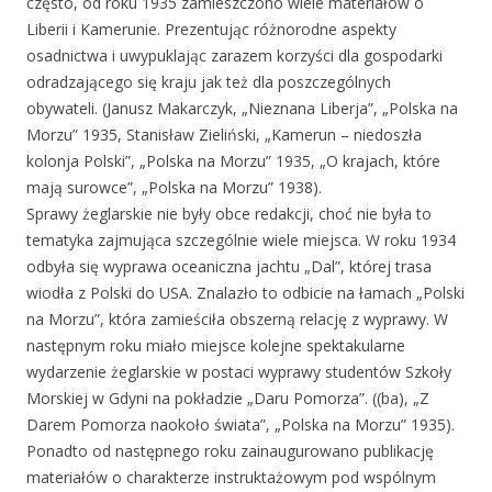
często, od roku 1935 zamieszczono wiele materiałów o
Liberii i Kamerunie. Prezentując różnorodne aspekty
osadnictwa i uwypuklając zarazem korzyści dla gospodarki
odradzającego się kraju jak też dla poszczególnych
obywateli. (Janusz Makarczyk, „Nieznana Liberja”, „Polska na
Morzu” 1935, Stanisław Zieliński, „Kamerun – niedoszła
kolonja Polski”, „Polska na Morzu” 1935, „O krajach, które
mają surowce”, „Polska na Morzu” 1938).
Sprawy żeglarskie nie były obce redakcji, choć nie była to
tematyka zajmująca szczególnie wiele miejsca. W roku 1934
odbyła się wyprawa oceaniczna jachtu „Dal”, której trasa
wiodła z Polski do USA. Znalazło to odbicie na łamach „Polski
na Morzu”, która zamieściła obszerną relację z wyprawy. W
następnym roku miało miejsce kolejne spektakularne
wydarzenie żeglarskie w postaci wyprawy studentów Szkoły
Morskiej w Gdyni na pokładzie „Daru Pomorza”. ((ba), „Z
Darem Pomorza naokoło świata”, „Polska na Morzu” 1935).
Ponadto od następnego roku zainaugurowano publikację
materiałów o charakterze instruktażowym pod wspólnym