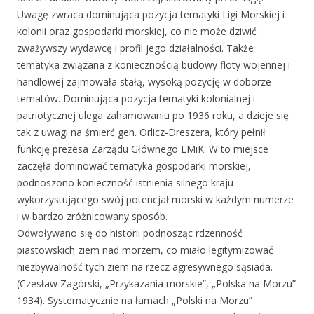
Uwagę zwraca dominująca pozycja tematyki Ligi Morskiej i
kolonii oraz gospodarki morskiej, co nie może dziwić
zważywszy wydawcę i profil jego działalności. Także
tematyka związana z koniecznością budowy floty wojennej i
handlowej zajmowała stałą, wysoką pozycję w doborze
tematów. Dominująca pozycja tematyki kolonialnej i
patriotycznej ulega zahamowaniu po 1936 roku, a dzieje się
tak z uwagi na śmierć gen. Orlicz-Dreszera, który pełnił
funkcję prezesa Zarządu Głównego LMiK. W to miejsce
zaczęła dominować tematyka gospodarki morskiej,
podnoszono konieczność istnienia silnego kraju
wykorzystującego swój potencjał morski w każdym numerze
i w bardzo zróżnicowany sposób.
Odwoływano się do historii podnosząc rdzenność
piastowskich ziem nad morzem, co miało legitymizować
niezbywalność tych ziem na rzecz agresywnego sąsiada.
(Czesław Zagórski, „Przykazania morskie”, „Polska na Morzu”
1934). Systematycznie na łamach „Polski na Morzu”