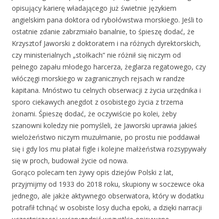
opisujący karierę władającego już świetnie językiem
angielskim pana doktora od rybołówstwa morskiego. Jeśli to
ostatnie zdanie zabrzmiało banalnie, to śpieszę dodać, że
Krzysztof Jaworski z doktoratem i na różnych dyrektorskich,
czy ministerialnych „stołkach” nie różnił się niczym od
pełnego zapału młodego harcerza, żeglarza regatowego, czy
włóczęgi morskiego w zagranicznych rejsach w randze
kapitana. Mnóstwo tu celnych obserwacji z życia urzędnika i
sporo ciekawych anegdot z osobistego życia z trzema
żonami. Śpieszę dodać, że oczywiście po kolei, żeby
szanowni koledzy nie pomyśleli, że Jaworski uprawia jakieś
wielożeństwo niczym muzułmanie, po prostu nie poddawał
się i gdy los mu płatał figle i kolejne małżeństwa rozsypywały
się w proch, budował życie od nowa.
Gorąco polecam ten żywy opis dziejów Polski z lat,
przyjmijmy od 1933 do 2018 roku, skupiony w soczewce oka
jednego, ale jakże aktywnego obserwatora, który w dodatku
potrafił tchnąć w osobiste losy ducha epoki, a dzięki narracji