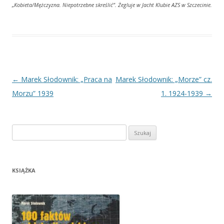
„Kobieta/Mężczyzna. Niepotrzebne skreślić”. Żegluje w Jacht Klubie AZS w Szczecinie.
Nawigacja
←
Marek Słodownik: „Praca na
Marek Słodownik: „Morze” cz.
wpisu
Morzu” 1939
1. 1924-1939
→
Szukaj:
KSIĄŻKA