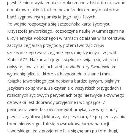
przybliżeniem wydarzenia szeroko znane z historii, okraszone
dodatkowo jakimś faktem bezpośrednio znanym autorowi,
bądź sygnowanym pamięcią jego najbliższych.
Po wojnie rozpoczyna się szczecińska karta życiorysu
Krzysztofa Jaworskiego. Rozpoczyna naukę w Gimnazjum na
ulicy Henryka Pobożnego i w ramach działania w harcerstwie,
zaczyna żeglarską przygodę, potem tworząc zręby
szczecińskiego życia żeglarskiego, między innymi w Jacht
Klubie AZS. Na kartach jego książki przewijają się zdjęcia i
opisy rejsów takimi jachtami jak
Nadir
, czy
Swantewit
, że
wymienię tylko te, które są bezpośrednio znane i mnie.
Książka Jaworskiego jest napisana bardzo żywym, pięknym
językiem co sprawia, że czytanie o wszystkich przygodach i
rozlicznych życiowych perypetiach tego niezwykle aktywnego
człowieka jest doprawdy przyjemne i wciągające. Z
pewnością wiele faktów i anegdot umyka, czy wręcz nuży
przy szczegółowej lekturze, ale przyznam, że po przeczytaniu
tomu pierwszego, tak się rozsmakowałam w narracji
Jaworskiego, że z przyjemnością sięgnęłam po tom drugi,