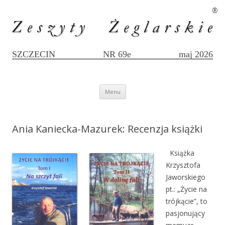
®
SZCZECIN
NR 69e
maj 2026
Przejdź
Menu
do
treści
Ania Kaniecka-Mazurek: Recenzja książki
Książka
Krzysztofa
Jaworskiego
pt.: „Życie na
trójkącie”, to
pasjonujący