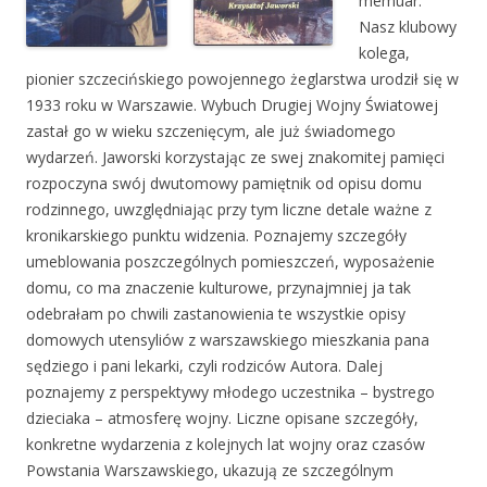
memuar.
Nasz klubowy
kolega,
pionier szczecińskiego powojennego żeglarstwa urodził się w
1933 roku w Warszawie. Wybuch Drugiej Wojny Światowej
zastał go w wieku szczenięcym, ale już świadomego
wydarzeń. Jaworski korzystając ze swej znakomitej pamięci
rozpoczyna swój dwutomowy pamiętnik od opisu domu
rodzinnego, uwzględniając przy tym liczne detale ważne z
kronikarskiego punktu widzenia. Poznajemy szczegóły
umeblowania poszczególnych pomieszczeń, wyposażenie
domu, co ma znaczenie kulturowe, przynajmniej ja tak
odebrałam po chwili zastanowienia te wszystkie opisy
domowych utensyliów z warszawskiego mieszkania pana
sędziego i pani lekarki, czyli rodziców Autora. Dalej
poznajemy z perspektywy młodego uczestnika – bystrego
dzieciaka – atmosferę wojny. Liczne opisane szczegóły,
konkretne wydarzenia z kolejnych lat wojny oraz czasów
Powstania Warszawskiego, ukazują ze szczególnym