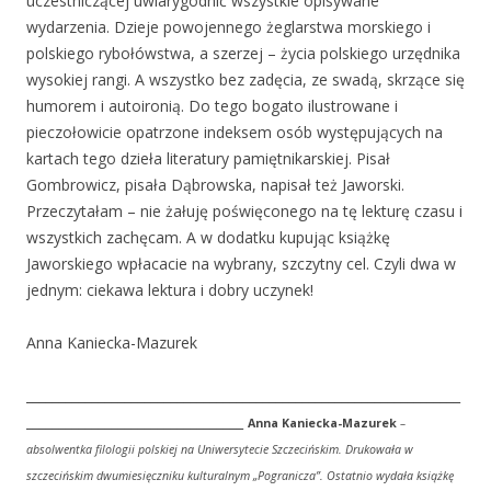
uczestniczącej uwiarygodnić wszystkie opisywane
wydarzenia. Dzieje powojennego żeglarstwa morskiego i
polskiego rybołówstwa, a szerzej – życia polskiego urzędnika
wysokiej rangi. A wszystko bez zadęcia, ze swadą, skrzące się
humorem i autoironią. Do tego bogato ilustrowane i
pieczołowicie opatrzone indeksem osób występujących na
kartach tego dzieła literatury pamiętnikarskiej. Pisał
Gombrowicz, pisała Dąbrowska, napisał też Jaworski.
Przeczytałam – nie żałuję poświęconego na tę lekturę czasu i
wszystkich zachęcam. A w dodatku kupując książkę
Jaworskiego wpłacacie na wybrany, szczytny cel. Czyli dwa w
jednym: ciekawa lektura i dobry uczynek!
Anna Kaniecka-Mazurek
__________________________________________________________________
_________________________________
Anna Kaniecka-Mazurek
–
absolwentka filologii polskiej na Uniwersytecie Szczecińskim. Drukowała w
szczecińskim
dwumiesięczniku kulturalnym „Pogranicza”. Ostatnio wydała książkę