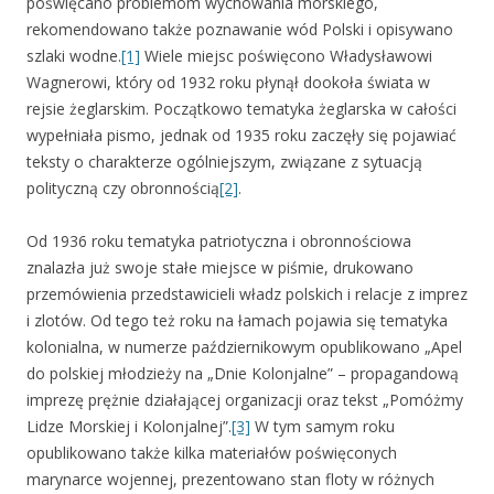
poświęcano problemom wychowania morskiego,
rekomendowano także poznawanie wód Polski i opisywano
szlaki wodne.
[1]
Wiele miejsc poświęcono Władysławowi
Wagnerowi, który od 1932 roku płynął dookoła świata w
rejsie żeglarskim. Początkowo tematyka żeglarska w całości
wypełniała pismo, jednak od 1935 roku zaczęły się pojawiać
teksty o charakterze ogólniejszym, związane z sytuacją
polityczną czy obronnością
[2]
.
Od 1936 roku tematyka patriotyczna i obronnościowa
znalazła już swoje stałe miejsce w piśmie, drukowano
przemówienia przedstawicieli władz polskich i relacje z imprez
i zlotów. Od tego też roku na łamach pojawia się tematyka
kolonialna, w numerze październikowym opublikowano „Apel
do polskiej młodzieży na „Dnie Kolonjalne” – propagandową
imprezę prężnie działającej organizacji oraz tekst „Pomóżmy
Lidze Morskiej i Kolonjalnej”.
[3]
W tym samym roku
opublikowano także kilka materiałów poświęconych
marynarce wojennej, prezentowano stan floty w różnych