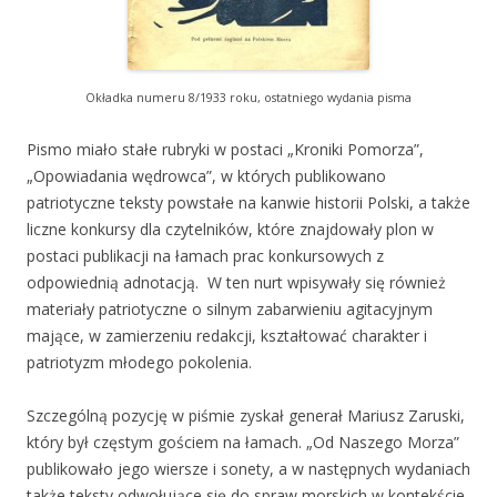
Okładka numeru 8/1933 roku, ostatniego wydania pisma
Pismo miało stałe rubryki w postaci „Kroniki Pomorza”,
„Opowiadania wędrowca”, w których publikowano
patriotyczne teksty powstałe na kanwie historii Polski, a także
liczne konkursy dla czytelników, które znajdowały plon w
postaci publikacji na łamach prac konkursowych z
odpowiednią adnotacją. W ten nurt wpisywały się również
materiały patriotyczne o silnym zabarwieniu agitacyjnym
mające, w zamierzeniu redakcji, kształtować charakter i
patriotyzm młodego pokolenia.
Szczególną pozycję w piśmie zyskał generał Mariusz Zaruski,
który był częstym gościem na łamach. „Od Naszego Morza”
publikowało jego wiersze i sonety, a w następnych wydaniach
także teksty odwołujące się do spraw morskich w kontekście