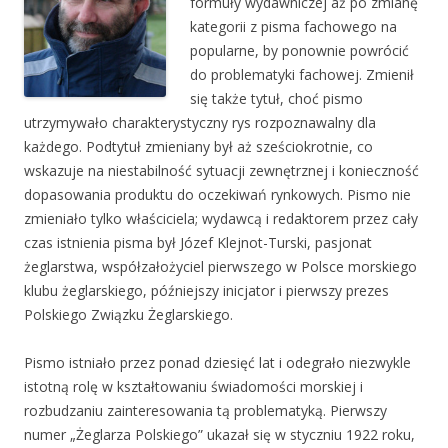
formuły wydawniczej aż po zmianę
kategorii z pisma fachowego na
popularne, by ponownie powrócić
do problematyki fachowej. Zmienił
się także tytuł, choć pismo
utrzymywało charakterystyczny rys rozpoznawalny dla
każdego. Podtytuł zmieniany był aż sześciokrotnie, co
wskazuje na niestabilność sytuacji zewnętrznej i konieczność
dopasowania produktu do oczekiwań rynkowych. Pismo nie
zmieniało tylko właściciela; wydawcą i redaktorem przez cały
czas istnienia pisma był Józef Klejnot-Turski, pasjonat
żeglarstwa, współzałożyciel pierwszego w Polsce morskiego
klubu żeglarskiego, późniejszy inicjator i pierwszy prezes
Polskiego Związku Żeglarskiego.
Pismo istniało przez ponad dziesięć lat i odegrało niezwykle
istotną rolę w kształtowaniu świadomości morskiej i
rozbudzaniu zainteresowania tą problematyką. Pierwszy
numer „Żeglarza Polskiego” ukazał się w styczniu 1922 roku,