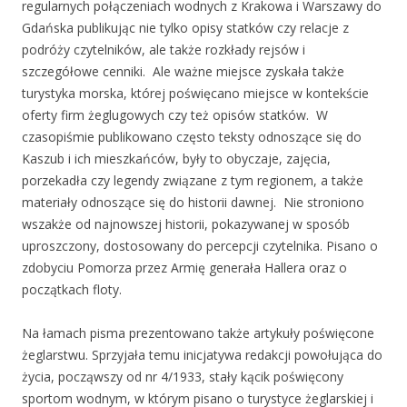
regularnych połączeniach wodnych z Krakowa i Warszawy do
Gdańska publikując nie tylko opisy statków czy relacje z
podróży czytelników, ale także rozkłady rejsów i
szczegółowe cenniki. Ale ważne miejsce zyskała także
turystyka morska, której poświęcano miejsce w kontekście
oferty firm żeglugowych czy też opisów statków. W
czasopiśmie publikowano często teksty odnoszące się do
Kaszub i ich mieszkańców, były to obyczaje, zajęcia,
porzekadła czy legendy związane z tym regionem, a także
materiały odnoszące się do historii dawnej. Nie stroniono
wszakże od najnowszej historii, pokazywanej w sposób
uproszczony, dostosowany do percepcji czytelnika. Pisano o
zdobyciu Pomorza przez Armię generała Hallera oraz o
początkach floty.
Na łamach pisma prezentowano także artykuły poświęcone
żeglarstwu. Sprzyjała temu inicjatywa redakcji powołująca do
życia, począwszy od nr 4/1933, stały kącik poświęcony
sportom wodnym, w którym pisano o turystyce żeglarskiej i