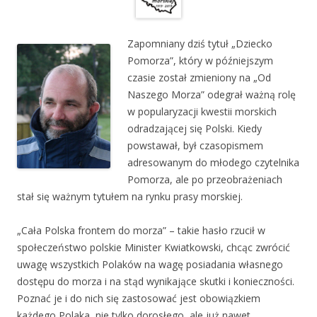
Zapomniany dziś tytuł „Dziecko
Pomorza”, który w późniejszym
czasie został zmieniony na „Od
Naszego Morza” odegrał ważną rolę
w popularyzacji kwestii morskich
odradzającej się Polski. Kiedy
powstawał, był czasopismem
adresowanym do młodego czytelnika
Pomorza, ale po przeobrażeniach
stał się ważnym tytułem na rynku prasy morskiej.
„Cała Polska frontem do morza” – takie hasło rzucił w
społeczeństwo polskie Minister Kwiatkowski, chcąc zwrócić
uwagę wszystkich Polaków na wagę posiadania własnego
dostępu do morza i na stąd wynikające skutki i konieczności.
Poznać je i do nich się zastosować jest obowiązkiem
każdego Polaka, nie tylko dorosłego, ale już nawet