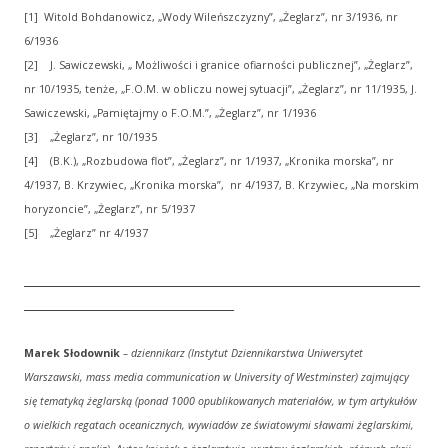
[1] Witold Bohdanowicz, „Wody Wileńszczyzny”, „Żeglarz”, nr 3/1936, nr
6/1936
[2] J. Sawiczewski, „ Możliwości i granice ofiarności publicznej”, „Żeglarz”,
nr 10/1935, tenże, „F.O.M. w obliczu nowej sytuacji”, „Żeglarz”, nr 11/1935, J.
Sawiczewski, „Pamiętajmy o F.O.M.”, „Żeglarz”, nr 1/1936
[3] „Żeglarz”, nr 10/1935
[4] (B.K.), „Rozbudowa flot”, „Żeglarz”, nr 1/1937, „Kronika morska”, nr
4/1937, B. Krzywiec, „Kronika morska”, nr 4/1937, B. Krzywiec, „Na morskim
horyzoncie”, „Żeglarz”, nr 5/1937
[5] „Żeglarz” nr 4/1937
__________________________________________________________________
___________________________________
Marek Słodownik
– dziennikarz (Instytut Dziennikarstwa Uniwersytet
Warszawski, mass media communication w University of Westminster
) zajmujący
się tematyką żeglarską (ponad 1000 opublikowanych materiałów, w tym artykułów
o wielkich regatach oceanicznych, wywiadów ze światowymi sławami żeglarskimi,