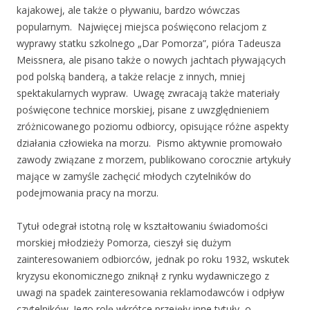
kajakowej, ale także o pływaniu, bardzo wówczas
popularnym. Najwięcej miejsca poświęcono relacjom z
wyprawy statku szkolnego „Dar Pomorza”, pióra Tadeusza
Meissnera, ale pisano także o nowych jachtach pływających
pod polską banderą, a także relacje z innych, mniej
spektakularnych wypraw. Uwagę zwracają także materiały
poświęcone technice morskiej, pisane z uwzględnieniem
zróżnicowanego poziomu odbiorcy, opisujące różne aspekty
działania człowieka na morzu. Pismo aktywnie promowało
zawody związane z morzem, publikowano corocznie artykuły
mające w zamyśle zachęcić młodych czytelników do
podejmowania pracy na morzu.
Tytuł odegrał istotną rolę w kształtowaniu świadomości
morskiej młodzieży Pomorza, cieszył się dużym
zainteresowaniem odbiorców, jednak po roku 1932, wskutek
kryzysu ekonomicznego zniknął z rynku wydawniczego z
uwagi na spadek zainteresowania reklamodawców i odpływ
czytelników. Jego rolę wkrótce przejęły inne tytuły, o