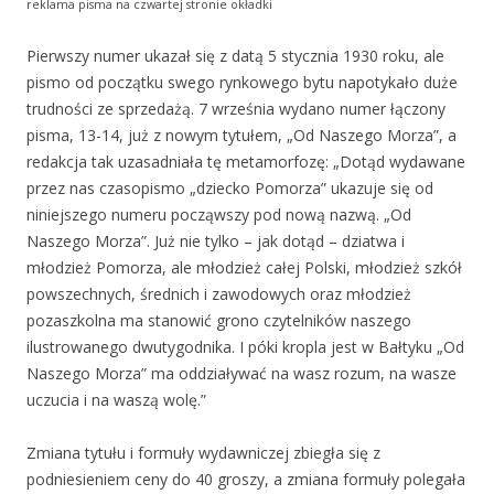
reklama pisma na czwartej stronie okładki
Pierwszy numer ukazał się z datą 5 stycznia 1930 roku, ale
pismo od początku swego rynkowego bytu napotykało duże
trudności ze sprzedażą. 7 września wydano numer łączony
pisma, 13-14, już z nowym tytułem, „Od Naszego Morza”, a
redakcja tak uzasadniała tę metamorfozę: „Dotąd wydawane
przez nas czasopismo „dziecko Pomorza” ukazuje się od
niniejszego numeru począwszy pod nową nazwą. „Od
Naszego Morza”. Już nie tylko – jak dotąd – dziatwa i
młodzież Pomorza, ale młodzież całej Polski, młodzież szkół
powszechnych, średnich i zawodowych oraz młodzież
pozaszkolna ma stanowić grono czytelników naszego
ilustrowanego dwutygodnika. I póki kropla jest w Bałtyku „Od
Naszego Morza” ma oddziaływać na wasz rozum, na wasze
uczucia i na waszą wolę.”
Zmiana tytułu i formuły wydawniczej zbiegła się z
podniesieniem ceny do 40 groszy, a zmiana formuły polegała