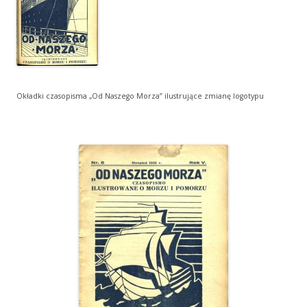
Okładki czasopisma „Od Naszego Morza” ilustrujące zmianę logotypu