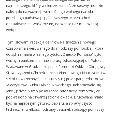
najmniejszego, który winien zrozumieć, że sprawy morskie
należą do najważniejszych każdego wolnego narodu i
potężnego państwa.(…) „Od Naszego Morza” chce
oddziaływać na Wasz rozum, na Wasze uczucia i Waszą
wolę.”
Tymi słowami redakcja definiowała znaczenie nowego
czasopisma skierowanego do młodzieży pomorskiej, która
dotąd nie miała własnego tytułu. „Dziecko Pomorza” było
ważnym punktem na mapie prasy odradzającej się Polski.
Wydawane w Grudziądzu przez Pomorski Oddział Okręgowy
Stowarzyszenia Chrześcijańsko-Narodowego Nauczycielstwa
Szkół Powszechnych (S.CH.N.N.S.P.) przez parę redaktorów
Mieczysława Burka i Albina Nowickiego. Reklamowało się
jako „jedyne pismo poświęcone młodzieży Pomorza”, co
podkreślono na czwartej stronie okładki. Drukowane miało
być na najlepszym gatunku papieru, a sprawy czysto
techniczne, wielkość i odstępy czcionek i odstępy pomiędzy