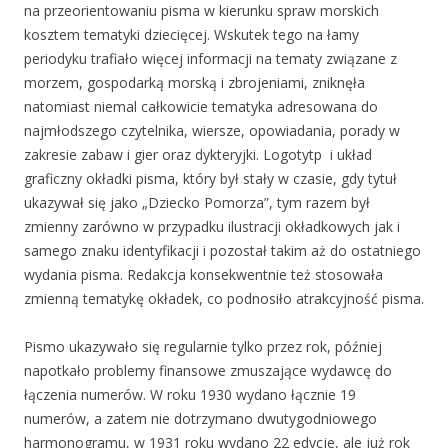
na przeorientowaniu pisma w kierunku spraw morskich
kosztem tematyki dziecięcej. Wskutek tego na łamy
periodyku trafiało więcej informacji na tematy związane z
morzem, gospodarką morską i zbrojeniami, zniknęła
natomiast niemal całkowicie tematyka adresowana do
najmłodszego czytelnika, wiersze, opowiadania, porady w
zakresie zabaw i gier oraz dykteryjki. Logotytp i układ
graficzny okładki pisma, który był stały w czasie, gdy tytuł
ukazywał się jako „Dziecko Pomorza”, tym razem był
zmienny zarówno w przypadku ilustracji okładkowych jak i
samego znaku identyfikacji i pozostał takim aż do ostatniego
wydania pisma. Redakcja konsekwentnie też stosowała
zmienną tematykę okładek, co podnosiło atrakcyjność pisma.
Pismo ukazywało się regularnie tylko przez rok, później
napotkało problemy finansowe zmuszające wydawcę do
łączenia numerów. W roku 1930 wydano łącznie 19
numerów, a zatem nie dotrzymano dwutygodniowego
harmonogramu, w 1931 roku wydano 22 edycje, ale już rok