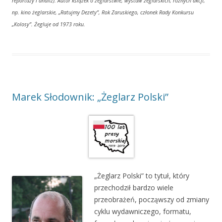
reportaży i analiz). Autor książek o żeglarstwie, wystaw żeglarskich, różnych akcji,
np. kino żeglarskie, „Ratujmy Dezety”, Rok Zaruskiego, członek Rady Konkursu
„Kolosy”. Żegluje od
1973 roku.
Marek Słodownik: „Żeglarz Polski”
„Żeglarz Polski” to tytuł, który
przechodził bardzo wiele
przeobrażeń, począwszy od zmiany
cyklu wydawniczego, formatu,