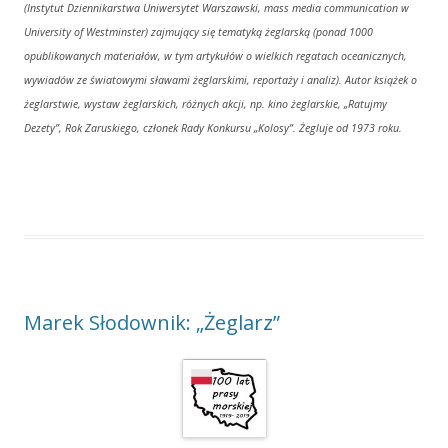
(Instytut Dziennikarstwa Uniwersytet Warszawski, mass media communication w
University of Westminster
) zajmujący się tematyką żeglarską (ponad 1000
opublikowanych materiałów, w tym artykułów o wielkich regatach oceanicznych,
wywiadów ze światowymi sławami żeglarskimi, reportaży i analiz). Autor książek o
żeglarstwie, wystaw żeglarskich, różnych akcji, np. kino żeglarskie, „Ratujmy
Dezety”, Rok Zaruskiego, członek Rady Konkursu „Kolosy”. Żegluje od
1973 roku.
Marek Słodownik: „Żeglarz”