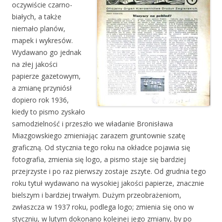
oczywiście czarno-
białych, a także
niemało planów,
mapek i wykresów.
Wydawano go jednak
na złej jakości
papierze gazetowym,
a zmianę przyniósł
dopiero rok 1936,
kiedy to pismo zyskało
samodzielność i przeszło we władanie Bronisława
Miazgowskiego zmieniając zarazem gruntownie szatę
graficzną. Od stycznia tego roku na okładce pojawia się
fotografia, zmienia się logo, a pismo staje się bardziej
przejrzyste i po raz pierwszy zostaje zszyte. Od grudnia tego
roku tytuł wydawano na wysokiej jakości papierze, znacznie
bielszym i bardziej trwałym. Dużym przeobrażeniom,
zwłaszcza w 1937 roku, podlega logo; zmienia się ono w
styczniu, w lutym dokonano kolejnej jego zmiany, by po