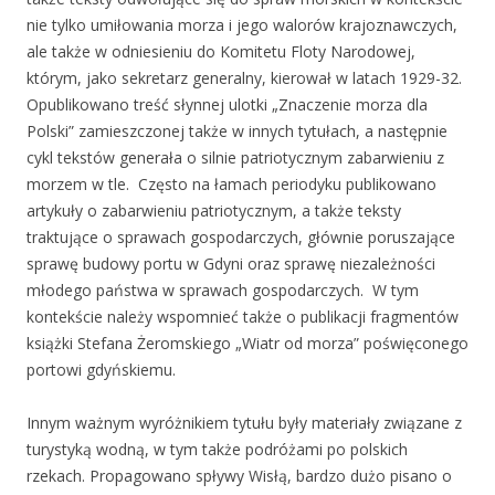
nie tylko umiłowania morza i jego walorów krajoznawczych,
ale także w odniesieniu do Komitetu Floty Narodowej,
którym, jako sekretarz generalny, kierował w latach 1929-32.
Opublikowano treść słynnej ulotki „Znaczenie morza dla
Polski” zamieszczonej także w innych tytułach, a następnie
cykl tekstów generała o silnie patriotycznym zabarwieniu z
morzem w tle. Często na łamach periodyku publikowano
artykuły o zabarwieniu patriotycznym, a także teksty
traktujące o sprawach gospodarczych, głównie poruszające
sprawę budowy portu w Gdyni oraz sprawę niezależności
młodego państwa w sprawach gospodarczych. W tym
kontekście należy wspomnieć także o publikacji fragmentów
książki Stefana Żeromskiego „Wiatr od morza” poświęconego
portowi gdyńskiemu.
Innym ważnym wyróżnikiem tytułu były materiały związane z
turystyką wodną, w tym także podróżami po polskich
rzekach. Propagowano spływy Wisłą, bardzo dużo pisano o