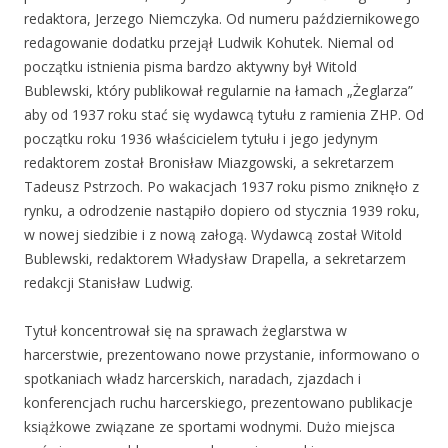
redaktora, Jerzego Niemczyka. Od numeru październikowego
redagowanie dodatku przejął Ludwik Kohutek. Niemal od
początku istnienia pisma bardzo aktywny był Witold
Bublewski, który publikował regularnie na łamach „Żeglarza”
aby od 1937 roku stać się wydawcą tytułu z ramienia ZHP. Od
początku roku 1936 właścicielem tytułu i jego jedynym
redaktorem został Bronisław Miazgowski, a sekretarzem
Tadeusz Pstrzoch. Po wakacjach 1937 roku pismo zniknęło z
rynku, a odrodzenie nastąpiło dopiero od stycznia 1939 roku,
w nowej siedzibie i z nową załogą. Wydawcą został Witold
Bublewski, redaktorem Władysław Drapella, a sekretarzem
redakcji Stanisław Ludwig.
Tytuł koncentrował się na sprawach żeglarstwa w
harcerstwie, prezentowano nowe przystanie, informowano o
spotkaniach władz harcerskich, naradach, zjazdach i
konferencjach ruchu harcerskiego, prezentowano publikacje
książkowe związane ze sportami wodnymi. Dużo miejsca