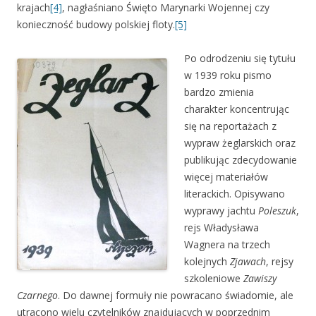
krajach
[4]
, nagłaśniano Święto Marynarki Wojennej czy
konieczność budowy polskiej floty.
[5]
Po odrodzeniu się tytułu
w 1939 roku pismo
bardzo zmienia
charakter koncentrując
się na reportażach z
wypraw żeglarskich oraz
publikując zdecydowanie
więcej materiałów
literackich. Opisywano
wyprawy jachtu
Poleszuk
,
rejs Władysława
Wagnera na trzech
kolejnych
Zjawach
, rejsy
szkoleniowe
Zawiszy
Czarnego
. Do dawnej formuły nie powracano świadomie, ale
utracono wielu czytelników znajdujących w poprzednim