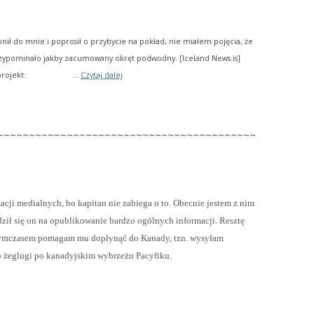
ił do mnie i poprosił o przybycie na pokład, nie miałem pojęcia, że
zypominało jakby zacumowany okręt podwodny. [Iceland News.is]
Kto
ski projekt: …
Czytaj dalej
jest
kim:
r/y
Magnus
Zaremba
~~~~~~~~~~~~~~~~~~~~~~~~~~~~~~~~~~~~~~~~~
acji medialnych, bo kapitan nie zabiega o to. Obecnie jestem z nim
odził się on na opublikowanie bardzo ogólnych informacji. Resztę
 Tymczasem pomagam mu dopłynąć do Kanady, tzn. wysyłam
do żeglugi po kanadyjskim wybrzeżu Pacyfiku.