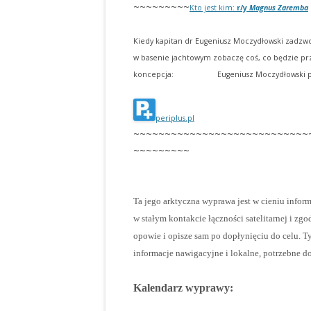
~~~~~~~~~
Kto jest kim:
r/y
Magnus Zaremba
Kiedy kapitan dr Eugeniusz Moczydłowski zadzwon
w basenie jachtowym zobaczę coś, co będzie pr
koncepcja: Eugeniusz Moczydłow
periplus.pl
~~~~~~~~~~~~~~~~~~~~~~~~~~~~
~~~~~~~~~
Ta jego arktyczna wyprawa jest w cieniu inform
w stałym kontakcie łączności satelitarnej i zg
opowie i opisze sam po dopłynięciu do celu.
informacje nawigacyjne i lokalne, potrzebne 
Kalendarz wyprawy: