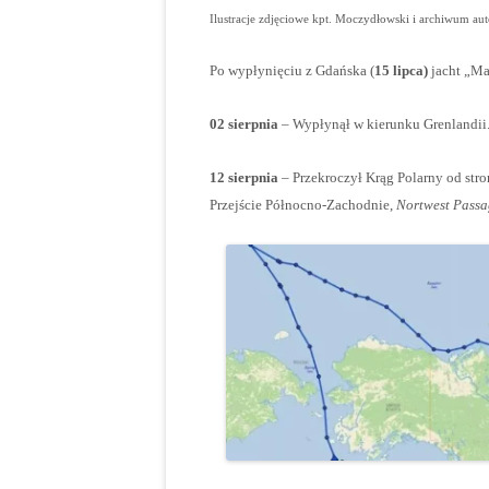
Ilustracje zdjęciowe kpt. Moczydłowski i archiwum au
Po wypłynięciu z Gdańska (
15 lipca)
jacht „M
02 sierpnia
– Wypłynął w kierunku Grenlandii
12 sierpnia
– Przekroczył Krąg Polarny od str
Przejście Północno-Zachodnie,
Nortwest Passa