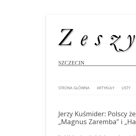
SZCZECIN
STRONA GŁÓWNA
ARTYKUŁY
LISTY
#8696 (BEZ TYTUŁU)
MAREK SŁODOWNIK: K
LUDOM
WIELOKADŁUBOWCÓ
WYPRA
Jerzy Kuśmider: Polscy ż
FOTOGALERIA: 80 LAT
DOOKO
„Magnus Zaremba” i „Ha
SZCZECIŃSKIEGO ŻEGLARSTWA
MAREK SŁODOWNIK: 25
POŁUD
AKADEMICKIEGO
RATUJMY DEZETY