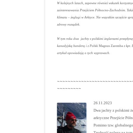
W kolejnych latach, zapewne również wskutek korzystny
zainteresowania Przejściem Północno-Zachodnim. Także j
klimatu – żeglugi w Arktyce. Nie wszystkim szczęście spr
zdrowy rozsądek.
W tym roku dwa jachty z polskimi żeglarzami przepły
kanadyjską banderą i z Polski
Magnus Zaremba
z kpt. 
artykuł opowiadają o tych wyprawach.
~~~~~~~~~~~~~~~~~~~~~~~~~~~~
~~~~~~~~~
26.11.2023
Dwa jachty z polskimi ż
arktyczne Przejście Pół
Pomimo tzw. globalnego 
Trudność polega na tym,