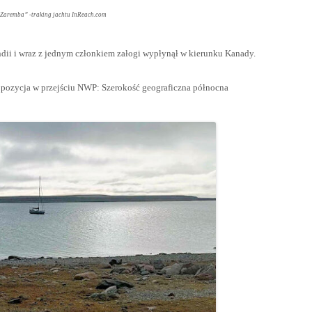
Zaremba” -traking jachtu InReach.com
andii i wraz z jednym członkiem załogi wypłynął w kierunku Kanady.
 pozycja w przejściu NWP: Szerokość geograficzna północna