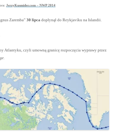
tora:
JerzyKusmider.com – NWP 2014
agnus Zaremba”
30 lipca
dopłynął do Reykjavíku na Islandii.
.
ony Atlantyku, czyli umowną granicę rozpoczęcia wyprawy przez
ge.