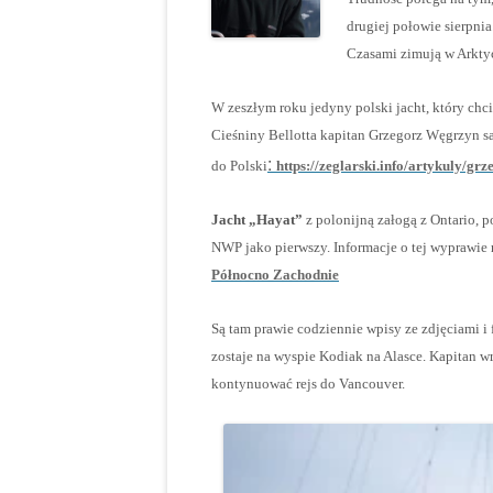
drugiej połowie sierpnia
Czasami zimują w Arkty
W zeszłym roku jedyny polski jacht, który chc
Cieśniny Bellotta kapitan Grzegorz Węgrzyn sa
:
do Polski
https://zeglarski.info/artykuly/g
Jacht „Hayat”
z polonijną załogą z Ontario,
NWP jako pierwszy. Informacje o tej wyprawi
Północno Zachodnie
Są tam prawie codziennie wpisy ze zdjęciami i 
zostaje na wyspie Kodiak na Alasce. Kapitan w
kontynuować rejs do Vancouver.