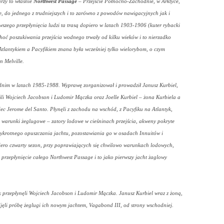
rzy to właśnie
Northwest Passage
– Przejście Północno-Zachodnie, w Arktyce,
e, do jednego z trudniejszych i to zarówno z powodów nawigacyjnych jak i
rwszego przepłynięcia ludzi ta trasą dopiero w latach 1903-1906 (kuter rybacki
hoć poszukiwania przejścia wodnego trwały od kilku wieków i to nierzadko
tlantykiem a Pacyfikiem znana była wcześniej tylko wielorybom, o czym
n Melville.
dnim w latach 1985-1988. Wyprawę zorganizował i prowadził Janusz Kurbiel,
li Wojciech Jacobson i Ludomir Mączka oraz Joelle Kurbiel – żona Kurbiela a
ec Jerome del Santo. Płynęli z zachodu na wschód, z Pacyfiku na Atlantyk,
arunki żeglugowe – zatory lodowe w cieśninach przejścia, akweny pokryte
rzykrotnego opuszczania jachtu, pozostawiania go w osadach Innuitów i
iero czwarty sezon, przy poprawiających się chwilowo warunkach lodowych,
na przepłynięcie całego Northwest Passage i to jako pierwszy jacht żaglowy
 przepłynęli Wojciech Jacobson i Ludomir Mączka. Janusz Kurbiel wraz z żoną,
djęli próbę żeglugi ich nowym jachtem, Vagabond III, od strony wschodniej.