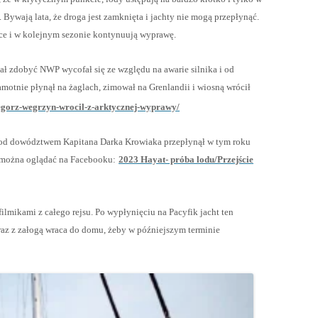
. Bywają lata, że droga jest zamknięta i jachty nie mogą przepłynąć.
ce i w kolejnym sezonie kontynuują wyprawę.
iał zdobyć NWP wycofał się ze względu na awarie silnika i od
motnie płynął na żaglach, zimował na Grenlandii i wiosną wrócił
rzegorz-wegrzyn-wrocil-z-arktycznej-wyprawy/
 pod dowództwem Kapitana Darka Krowiaka przepłynął w tym roku
e można oglądać na Facebooku:
2023 Hayat- próba lodu/Przejście
filmikami z całego rejsu. Po wypłynięciu na Pacyfik jacht ten
raz z załogą wraca do domu, żeby w późniejszym terminie