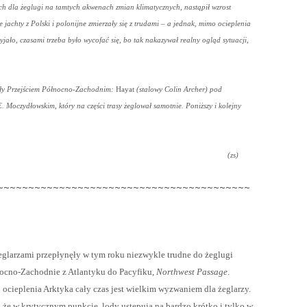
ch dla żeglugi na tamtych akwenach zmian klimatycznych, nastąpił wzrost
achty z Polski i polonijne zmierzały się z trudami – a jednak, mimo ocieplenia
zyjało, czasami trzeba było wycofać się, bo tak nakazywał realny ogląd sytuacji,
nęły Przejściem Północno-Zachodnim:
Hayat
(stalowy Colin Archer)
pod
E. Moczydłowskim, który na części trasy żeglował samotnie. Poniższy i kolejny
(zs)
~~~~~~~~~~~~~~~~~~~~~~~~~~~~~~~~~~~~~~~~~
eglarzami przepłynęły w tym roku niezwykle trudne do żeglugi
nocno-Zachodnie z Atlantyku do Pacyfiku,
Northwest Passage
.
ocieplenia Arktyka cały czas jest wielkim wyzwaniem dla żeglarzy.
 że w krytycznym punkcie, lody ustępują na bardzo krótko i tylko w