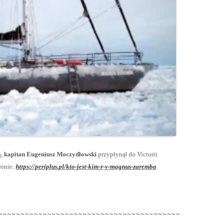
ą,
kapitan Eugeniusz Moczydłowski
przypłynął do Victorii
ronie:
https://periplus.pl/kto-jest-kim-r-y-magnus-zaremba
~~~~~~~~~~~~~~~~~~~~~~~~~~~~~~~~~~~~~~~~~