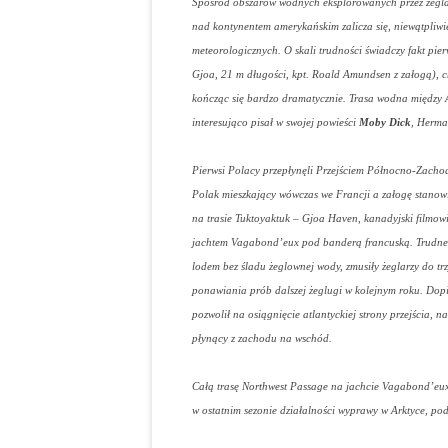
Spośród obszarów wodnych eksplorowanych przez żegla
nad kontynentem amerykańskim zalicza się, niewątpliwi
meteorologicznych. O skali trudności świadczy fakt pie
Gjoa, 21 m długości, kpt. Roald Amundsen z załogą), c
kończąc się bardzo dramatycznie. Trasa wodna między A
interesująco pisał w swojej powieści
Moby Dick
, Herma
Pierwsi Polacy przepłynęli Przejściem Północno-Zacho
Polak mieszkający wówczas we Francji a załogę stanowi
na trasie Tuktoyaktuk – Gjoa Haven, kanadyjski filmowi
jachtem Vagabond’eux pod banderą francuską. Trudne w
lodem bez śladu żeglownej wody, zmusiły żeglarzy do t
ponawiania prób dalszej żeglugi w kolejnym roku. Dop
pozwolił na osiągnięcie atlantyckiej strony przejścia, 
płynący z zachodu na wschód.
Całą trasę Northwest Passage na jachcie Vagabond’eux
w ostatnim sezonie działalności wyprawy w Arktyce, po