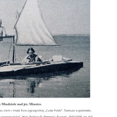
Miadziole nad jez. Miastro.
u ziem i miast Rzeczypospolitej „Cuda Polski”; Tadeusz Łopalewski,
nowogrodzka”, Wyd. Polskie (R. Wegner), Poznań, 1935/1938, str. 94)