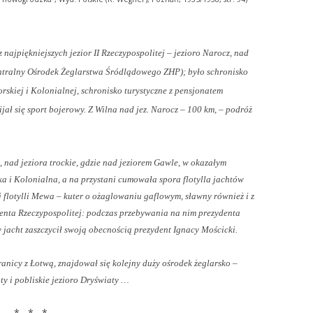
z najpiękniejszych jezior II Rzeczypospolitej – jezioro Narocz, nad
entralny Ośrodek Żeglarstwa Śródlądowego ZHP); było schronisko
skiej i Kolonialnej, schronisko turystyczne z pensjonatem
ał się sport bojerowy. Z Wilna nad jez. Narocz – 100 km, – podróż
k, nad jeziora trockie, gdzie nad jeziorem Gawle, w okazałym
 i Kolonialna, a na przystani cumowała spora flotylla jachtów
j flotylli Mewa – kuter o ożaglowaniu gaflowym, sławny również i z
denta Rzeczypospolitej: podczas przebywania na nim prezydenta
 jacht zaszczycił swoją obecnością prezydent Ignacy Mościcki.
nicy z Łotwą, znajdował się kolejny duży ośrodek żeglarsko –
y i pobliskie jezioro Dryświaty …
* * *