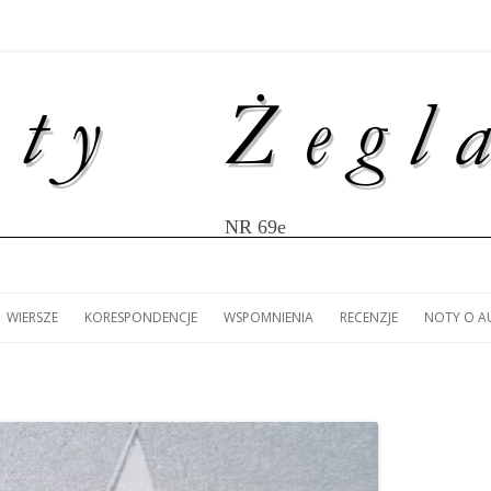
NR 69e
Przejdź
do
WIERSZE
KORESPONDENCJE
WSPOMNIENIA
RECENZJE
NOTY O 
treści
ULISY
IR MĄCZKA: LISTY Z
(ZS): LUDOMIR MĄCZKA –
MARIOLA LANDOWSKA:
(ZS): 80 LAT ŻEGLARSTWA
ANNA KANIECKA-MAZUR
NOTY O 
W
WY JACHTEM „ŚMIAŁY”
LITERACKIE FASCYNACJE.
KORESPONDENCJA Z LIZBONY.
AKADEMICKIEGO W SZCZECINIE.
RECENZJA KSIĄŻKI MARK
ŁA AMERYKI
JACHT KLUB AZS SZCZECIN
SŁODOWNIKA „100 FAK
 LAT AKCJI
NIOWEJ.
HISTORII POLSKIEGO
ŻEGLARSTWA”