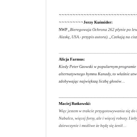
~~~~~~~~~~~~~~~~~~~~~~~~~~~~
~~~~~~~~~
Jerzy K
„
NWP
Bieregowaja Ochrona 262 płynie po lewe
Alaskę, USA.- przypis autora). „Czekają na cisz
_____________________________________
Alicja Farmus:
Kiedy Peter Gzowski w popularnym programie 
alternatywnego hymnu Kanady, to właśnie utw
zdobywając największą liczbę głosów…
____________________________________
Maciej Rutkowsk
Więc jestem w trakcie przygotowywania się do
Nabalco, więcej forsy, ale i więcej roboty.
I że
dziewczynie i możliwe że będę się żenił…