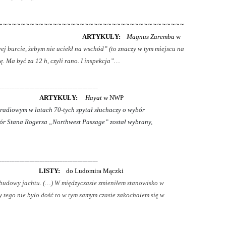
~~~~~~~~~~~~~~~~~~~~~~~~~~~~~~~~~~~~~~~~~
uśmider:
ARTYKUŁY:
Magnus Zaremba
w
j burcie, żebym nie uciekł na wschód” (to znaczy w tym miejscu na
ę. Ma być za 12 h, czyli rano. I inspekcja”…
_____________________________________________________
 ARTYKUŁY:
Hayat
w NWP
radiowym w latach 70-tych spytał słuchaczy o wybór
ór Stana Rogersa „Northwest Passage” został wybrany,
______________________________________________________
i: LISTY:
do Ludomira Mączki
 budowy jachtu. (…)
W międzyczasie zmieniłem stanowisko w
by tego nie było dość to w tym samym czasie zakochałem się w