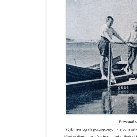
Przystań w 
(Cykl monografii poświęconych krajoznawstw
„Między Niemnem a Dźwiną: ziemia wileńska i 