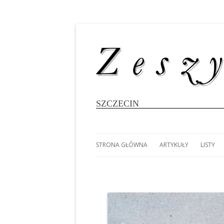
SZCZECIN
STRONA GŁÓWNA
ARTYKUŁY
LISTY
#8696 (BEZ TYTUŁU)
MAREK SŁODOWNIK: K
LUDOM
WIELOKADŁUBOWCÓ
WYPRA
FOTOGALERIA: 80 LAT
DOOKO
SZCZECIŃSKIEGO ŻEGLARSTWA
MAREK SŁODOWNIK: 25
POŁUD
AKADEMICKIEGO
RATUJMY DEZETY