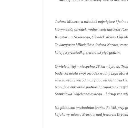
Jezioro Miastro, a tuż obok największe i jedno 
którym swój ośrodek wodny mieli harcerze (C
Kuratorium Szkolnego, Ośrodek Wodny Ligi Mor
Towarzystwa Miłośników Jeziora Narocz; rozwij
koleją z przesiadką, trwała aż pięć godzin.
O wiele bliżej – niespełna 28 km – było do Tro
budynku miała swój ośrodek wodny Liga Morska
mieczowych i wśród nich flagowy jacht trockie
tego, że dwukrotnie podnosił proporzec Prezy
Stanisława Wojciechowskiego – i drugi raz gdy
Na północno-wschodnim krańcu Polski, przy gra
kajakowy, miasto Brasław nad jeziorem Drywiat