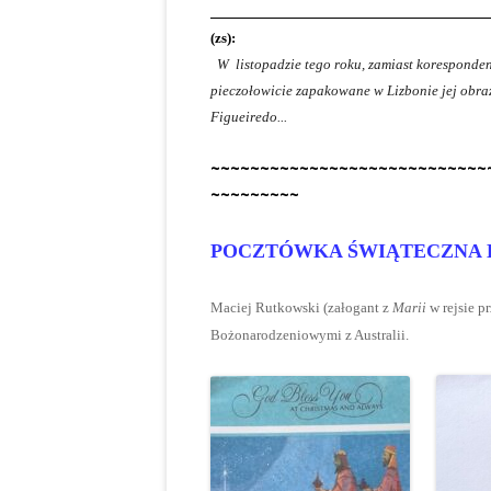
______________________________
(zs)
:
W listopadzie tego roku, zamiast koresponden
pieczołowicie zapakowane w Lizbonie jej obrazy
Figueiredo.
..
~~~~~~~~~~~~~~~~~~~~~~~~~~~~
~~~~~~~~~
POCZTÓWKA ŚWIĄTECZNA 
Maciej Rutkowski (załogant z
Marii
w rejsie p
Bożonarodzeniowymi z Australii.