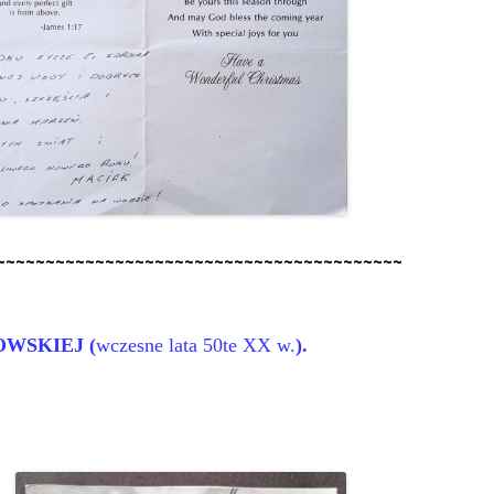
~~~~~~~~~~~~~~~~~~~~~~~~~~~~~~~~~~~~~~~~~
WSKIEJ (
wczesne lata 50te XX w.
).