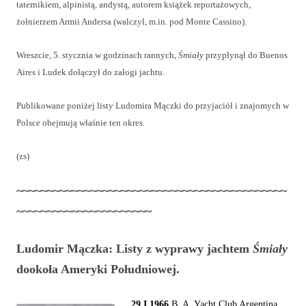
taternikiem, alpinistą, andystą, autorem książek reportażowych,
żołnierzem Armii Andersa (walczył, m.in. pod Monte Cassino).
Wreszcie, 5. stycznia w godzinach rannych,
Śmiały
przypłynął do Buenos
Aires i Ludek dołączył do załogi jachtu.
Publikowane poniżej listy Ludomira Mączki do przyjaciół i znajomych w
Polsce obejmują właśnie ten okres.
(zs)
~~~~~~~~~~~~~~~~~~~~~~~~~~~~~~~~~~~~~~~~~~~~
~~~~~~~~~~~~~~~~~~~~~~
Ludomir Mączka: Listy z wyprawy jachtem
Śmiały
dookoła Ameryki Południowej.
29 I 1966
B. A, Yacht Club Argentina