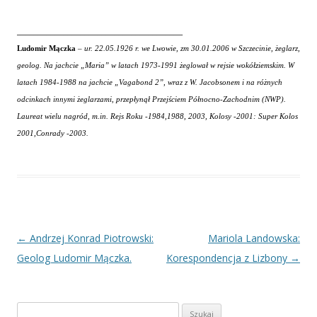
_______________________________________
Ludomir Mączka
– ur. 22.05.1926 r. we Lwowie, zm 30.01.2006 w Szczecinie, żeglarz,
geolog. Na jachcie „Maria” w latach 1973-1991 żeglował w rejsie wokółziemskim. W
latach 1984-1988 na jachcie „Vagabond 2”, wraz z W. Jacobsonem i na różnych
odcinkach innymi żeglarzami, przepłynął Przejściem Północno-Zachodnim (NWP).
Laureat wielu nagród, m.in. Rejs Roku -1984,1988, 2003, Kolosy -2001: Super Kolos
2001,Conrady -2003.
Nawigacja
←
Andrzej Konrad Piotrowski:
Mariola Landowska:
wpisu
Geolog Ludomir Mączka.
Korespondencja z Lizbony
→
Szukaj: