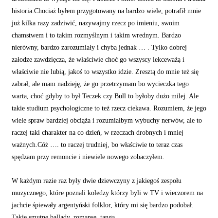
historia.Chociaż byłem przygotowany na bardzo wiele, potrafił mnie
już kilka razy zadziwić, nazywajmy rzecz po imieniu, swoim
chamstwem i to takim rozmyślnym i takim wrednym. Bardzo
nierówny, bardzo zarozumiały i chyba jednak … . Tylko dobrej
załodze zawdzięcza, że właściwie choć go wszyscy lekceważą i
właściwie nie lubią, jakoś to wszystko idzie. Zresztą do mnie też się
zabrał, ale mam nadzieję, że go przetrzymam bo wycieczka tego
warta, choć gdyby to był Teczek czy Bull to byłoby dużo milej. Ale
takie studium psychologiczne to też rzecz ciekawa. Rozumiem, że jego
wiele spraw bardziej obciąża i rozumiałbym wybuchy nerwów, ale to
raczej taki charakter na co dzień, w rzeczach drobnych i mniej
ważnych.Cóż …. to raczej trudniej, bo właściwie to teraz czas
spędzam przy remoncie i niewiele nowego zobaczyłem.
W każdym razie raz były dwie dziewczyny z jakiegoś zespołu
muzycznego, które poznali koledzy którzy byli w TV i wieczorem na
jachcie śpiewały argentyński folklor, który mi się bardzo podobał.
Takie smutne ballady, romanse, tanga.