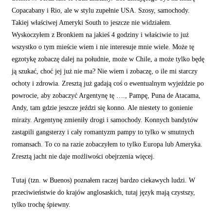
Copacabany i Rio, ale w stylu zupełnie USA. Szosy, samochody.
Takiej właściwej Ameryki South to jeszcze nie widziałem.
Wyskoczyłem z Bronkiem na jakieś 4 godziny i właściwie to już
wszystko o tym mieście wiem i nie interesuje mnie wiele. Może tę
egzotykę zobaczę dalej na południe, może w Chile, a może tylko będę
ją szukać, choć jej już nie ma? Nie wiem i zobaczę, o ile mi starczy
ochoty i zdrowia. Zresztą już gadają coś o ewentualnym wyjeździe po
powrocie, aby zobaczyć Argentynę tę …., Pampę, Puna de Atacama,
Andy, tam gdzie jeszcze jeździ się konno. Ale niestety to gonienie
miraży. Argentynę zmieniły drogi i samochody. Konnych bandytów
zastąpili gangsterzy i cały romantyzm pampy to tylko w smutnych
romansach. To co na razie zobaczyłem to tylko Europa lub Ameryka.
Zresztą jacht nie daje możliwości obejrzenia więcej.
Tutaj (tzn. w Buenos) poznałem raczej bardzo ciekawych ludzi. W
przeciwieństwie do krajów anglosaskich, tutaj język mają czystszy,
tylko trochę śpiewny.