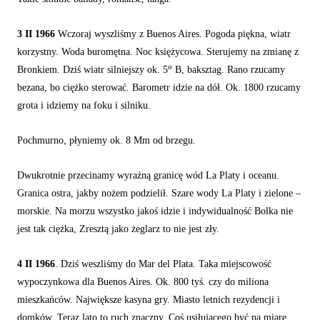
3 II 1966
Wczoraj wyszliśmy z Buenos Aires. Pogoda piękna, wiatr
korzystny. Woda buromętna. Noc księżycowa. Sterujemy na zmianę z
o
Bronkiem. Dziś wiatr silniejszy ok. 5
B, baksztag. Rano rzucamy
bezana, bo ciężko sterować. Barometr idzie na dół. Ok. 1800 rzucamy
grota i idziemy na foku i silniku.
Pochmurno, płyniemy ok. 8 Mm od brzegu.
Dwukrotnie przecinamy wyraźną granicę wód La Platy i oceanu.
Granica ostra, jakby nożem podzielił. Szare wody La Platy i zielone –
morskie. Na morzu wszystko jakoś idzie i indywidualność Bolka nie
jest tak ciężka, Zresztą jako żeglarz to nie jest zły.
4 II 1966
. Dziś weszliśmy do Mar del Plata. Taka miejscowość
wypoczynkowa dla Buenos Aires. Ok. 800 tyś. czy do miliona
mieszkańców. Największe kasyna gry. Miasto letnich rezydencji i
domków. Teraz lato to ruch znaczny. Coś usiłującego być na miarę