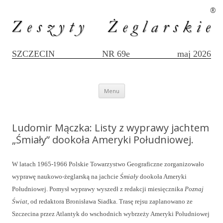
®
SZCZECIN
NR 69e
maj 2026
Przejdź
Menu
do
treści
Ludomir Mączka: Listy z wyprawy jachtem
„Śmiały” dookoła Ameryki Południowej.
W latach 1965-1966 Polskie Towarzystwo Geograficzne zorganizowało
wyprawę naukowo-żeglarską na jachcie
Śmiały
dookoła Ameryki
Południowej. Pomysł wyprawy wyszedł z redakcji miesięcznika
Poznaj
Świat
, od redaktora Bronisława Siadka. Trasę rejsu zaplanowano ze
Szczecina przez Atlantyk do wschodnich wybrzeży Ameryki Południowej