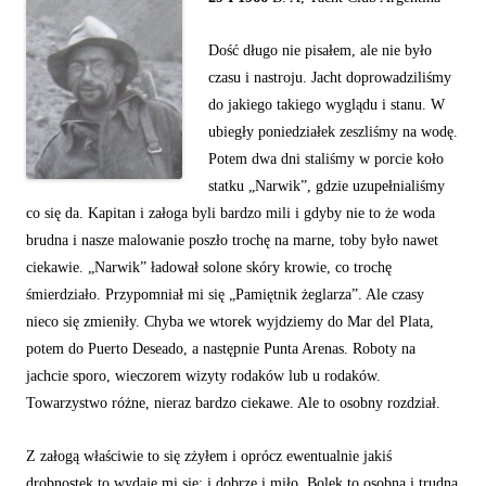
Dość długo nie pisałem, ale nie było
czasu i nastroju. Jacht doprowadziliśmy
do jakiego takiego wyglądu i stanu. W
ubiegły poniedziałek zeszliśmy na wodę.
Potem dwa dni staliśmy w porcie koło
statku „Narwik”, gdzie uzupełnialiśmy
co się da. Kapitan i załoga byli bardzo mili i gdyby nie to że woda
brudna i nasze malowanie poszło trochę na marne, toby było nawet
ciekawie. „Narwik” ładował solone skóry krowie, co trochę
śmierdziało. Przypomniał mi się „Pamiętnik żeglarza”. Ale czasy
nieco się zmieniły. Chyba we wtorek wyjdziemy do Mar del Plata,
potem do Puerto Deseado, a następnie Punta Arenas. Roboty na
jachcie sporo, wieczorem wizyty rodaków lub u rodaków.
Towarzystwo różne, nieraz bardzo ciekawe. Ale to osobny rozdział.
Z załogą właściwie to się zżyłem i oprócz ewentualnie jakiś
drobnostek to wydaje mi się: i dobrze i miło. Bolek to osobna i trudna