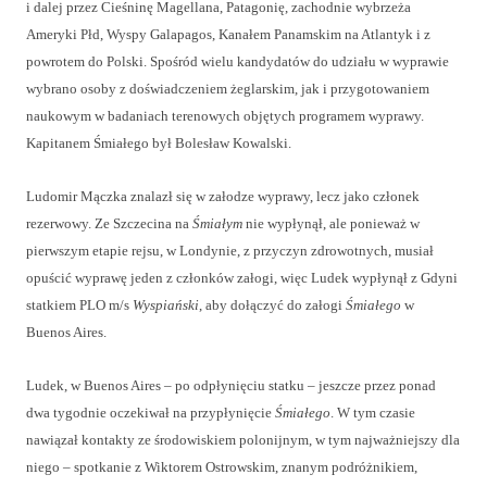
i dalej przez Cieśninę Magellana, Patagonię, zachodnie wybrzeża
Ameryki Płd, Wyspy Galapagos, Kanałem Panamskim na Atlantyk i z
powrotem do Polski. Spośród wielu kandydatów do udziału w wyprawie
wybrano osoby z doświadczeniem żeglarskim, jak i przygotowaniem
naukowym w badaniach terenowych objętych programem wyprawy.
Kapitanem Śmiałego był Bolesław Kowalski.
Ludomir Mączka znalazł się w załodze wyprawy, lecz jako członek
rezerwowy. Ze Szczecina na
Śmiałym
nie wypłynął, ale ponieważ w
pierwszym etapie rejsu, w Londynie, z przyczyn zdrowotnych, musiał
opuścić wyprawę jeden z członków załogi, więc Ludek wypłynął z Gdyni
statkiem PLO m/s
Wyspiański
, aby dołączyć do załogi
Śmiałego
w
Buenos Aires.
Ludek, w Buenos Aires – po odpłynięciu statku – jeszcze przez ponad
dwa tygodnie oczekiwał na przypłynięcie
Śmiałego
. W tym czasie
nawiązał kontakty ze środowiskiem polonijnym, w tym najważniejszy dla
niego – spotkanie z Wiktorem Ostrowskim, znanym podróżnikiem,