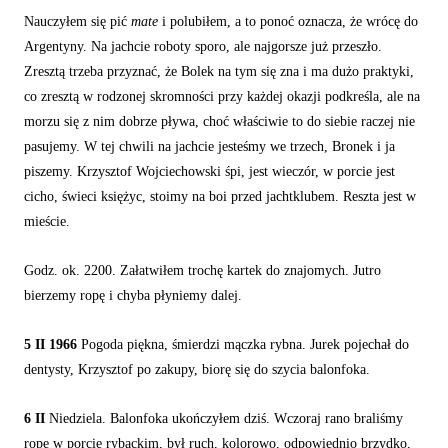
Nauczyłem się pić
mate
i polubiłem, a to ponoć oznacza, że wrócę do
Argentyny. Na jachcie roboty sporo, ale najgorsze już przeszło.
Zresztą trzeba przyznać, że Bolek na tym się zna i ma dużo praktyki,
co zresztą w rodzonej skromności przy każdej okazji podkreśla, ale na
morzu się z nim dobrze pływa, choć właściwie to do siebie raczej nie
pasujemy. W tej chwili na jachcie jesteśmy we trzech, Bronek i ja
piszemy. Krzysztof Wojciechowski śpi, jest wieczór, w porcie jest
cicho, świeci księżyc, stoimy na boi przed jachtklubem. Reszta jest w
mieście.
Godz. ok. 2200. Załatwiłem trochę kartek do znajomych. Jutro
bierzemy ropę i chyba płyniemy dalej.
5 II 1966
Pogoda piękna, śmierdzi mączka rybna. Jurek pojechał do
dentysty, Krzysztof po zakupy, biorę się do szycia balonfoka.
6 II
Niedziela. Balonfoka ukończyłem dziś. Wczoraj rano braliśmy
ropę w porcie rybackim, był ruch, kolorowo, odpowiednio brzydko,