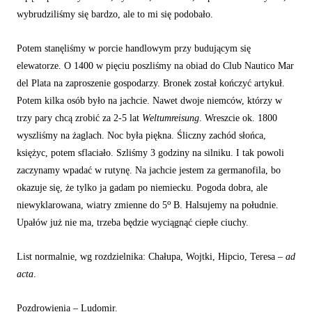
wybrudziliśmy się bardzo, ale to mi się podobało.
Potem stanęliśmy w porcie handlowym przy budującym się
elewatorze. O 1400 w pięciu poszliśmy na obiad do Club Nautico Mar
del Plata na zaproszenie gospodarzy. Bronek został kończyć artykuł.
Potem kilka osób było na jachcie. Nawet dwoje niemców, którzy w
trzy pary chcą zrobić za 2-5 lat
Weltumreisung
. Wreszcie ok. 1800
wyszliśmy na żaglach. Noc była piękna. Śliczny zachód słońca,
księżyc, potem sflaciało. Szliśmy 3 godziny na silniku. I tak powoli
zaczynamy wpadać w rutynę. Na jachcie jestem za germanofila, bo
okazuje się, że tylko ja gadam po niemiecku. Pogoda dobra, ale
o
niewyklarowana, wiatry zmienne do 5
B. Halsujemy na południe.
Upałów już nie ma, trzeba będzie wyciągnąć ciepłe ciuchy.
List normalnie, wg rozdzielnika: Chałupa, Wojtki, Hipcio, Teresa –
ad
acta
.
Pozdrowienia – Ludomir.