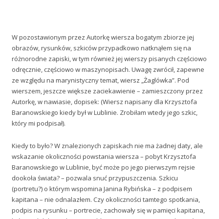
W pozostawionym przez Autorkę wiersza bogatym zbiorze jej
obrazów, rysunków, szkiców przypadkowo natknąłem się na
różnorodne zapiski, w tym również jej wierszy pisanych częściowo
odręcznie, częściowo w maszynopisach. Uwagę zwrócił, zapewne
ze względu na marynistyczny temat, wiersz „Żaglówka”. Pod
wierszem, jeszcze większe zaciekawienie – zamieszczony przez
Autorkę, w nawiasie, dopisek: (Wiersz napisany dla Krzysztofa
Baranowskiego kiedy był w Lublinie. Zrobiłam wtedy jego szkic,
który mi podpisał).
Kiedy to było? W znalezionych zapiskach nie ma żadnej daty, ale
wskazanie okoliczności powstania wiersza – pobyt Krzysztofa
Baranowskiego w Lublinie, być może po jego pierwszym rejsie
dookoła świata? – pozwala snuć przypuszczenia. Szkicu
(portretu?) o którym wspomina Janina Rybińska – z podpisem
kapitana – nie odnalazłem. Czy okoliczności tamtego spotkania,
podpis na rysunku – portrecie, zachowały się w pamięci kapitana,