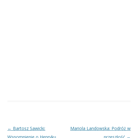
Nawigacja
←
Bartosz Sawicki:
Mariola Landowska: Podróż w
wpisu
Wspomnienie o Henryku
przeszłość
→