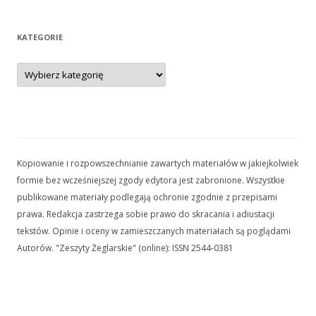
KATEGORIE
Kategorie
Kopiowanie i rozpowszechnianie zawartych materiałów w jakiejkolwiek
formie bez wcześniejszej zgody edytora jest zabronione. Wszystkie
publikowane materiały podlegają ochronie zgodnie z przepisami
prawa. Redakcja zastrzega sobie prawo do skracania i adiustacji
tekstów. Opinie i oceny w zamieszczanych materiałach są poglądami
Autorów. "Zeszyty Żeglarskie" (online): ISSN 2544-0381
Kopiowanie i rozpowszechnianie zawartych materiałów w jakiejkolwiek
formie bez wcześniejszej zgody edytora jest zabronione. Wszystkie
publikowane materiały podlegają ochronie zgodnie z przepisami prawa.