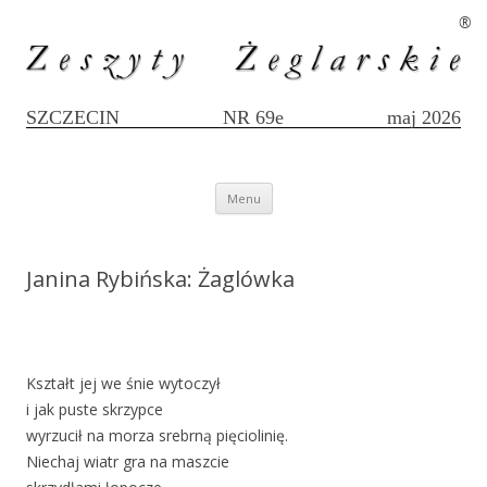
®
SZCZECIN
NR 69e
maj 2026
Przejdź
Menu
do
treści
Janina Rybińska: Żaglówka
Kształt jej we śnie wytoczył
i jak puste skrzypce
wyrzucił na morza srebrną pięciolinię.
Niechaj wiatr gra na maszcie