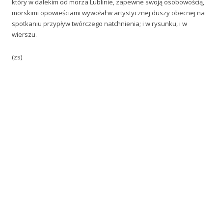
który w dalekim od morza Lublinie, zapewne swoją osobowością,
morskimi opowieściami wywołał w artystycznej duszy obecnej na
spotkaniu przypływ twórczego natchnienia; i w rysunku, i w
wierszu.
(zs)