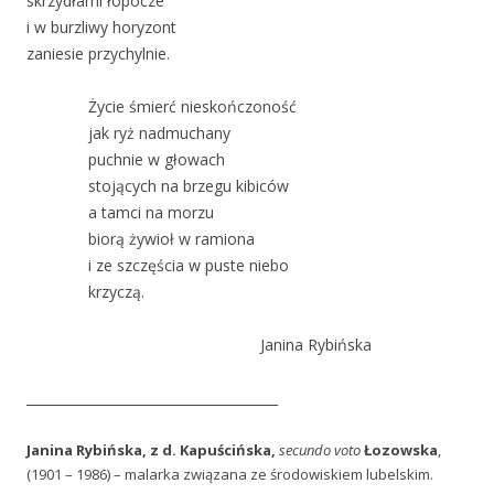
skrzydłami łopocze
i w burzliwy horyzont
zaniesie przychylnie.
Życie śmierć nieskończoność
jak ryż nadmuchany
puchnie w głowach
stojących na brzegu kibiców
a tamci na morzu
biorą żywioł w ramiona
i ze szczęścia w puste niebo
krzyczą.
Janina Rybińska
______________________________________
Janina Rybińska, z d.
Kapuścińska
,
secundo voto
Łozowska
,
(1901 – 1986) – malarka związana ze środowiskiem lubelskim.