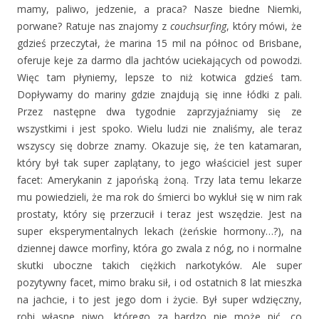
mamy, paliwo, jedzenie, a praca? Nasze biedne Niemki,
porwane? Ratuje nas znajomy z
couchsurfing
, który mówi, że
gdzieś przeczytał, że marina 15 mil na północ od Brisbane,
oferuje keje za darmo dla jachtów uciekających od powodzi.
Więc tam płyniemy, lepsze to niż kotwica gdzieś tam.
Dopływamy do mariny gdzie znajdują się inne łódki z pali.
Przez następne dwa tygodnie zaprzyjaźniamy się ze
wszystkimi i jest spoko. Wielu ludzi nie znaliśmy, ale teraz
wszyscy się dobrze znamy. Okazuje się, że ten katamaran,
który był tak super zaplątany, to jego właściciel jest super
facet: Amerykanin z japońską żoną. Trzy lata temu lekarze
mu powiedzieli, że ma rok do śmierci bo wykluł się w nim rak
prostaty, który się przerzucił i teraz jest wszędzie. Jest na
super eksperymentalnych lekach (żeńskie hormony…?), na
dziennej dawce morfiny, która go zwala z nóg, no i normalne
skutki uboczne takich ciężkich narkotyków. Ale super
pozytywny facet, mimo braku sił, i od ostatnich 8 lat mieszka
na jachcie, i to jest jego dom i życie. Był super wdzięczny,
robi własne piwo, którego za bardzo nie może pić, co