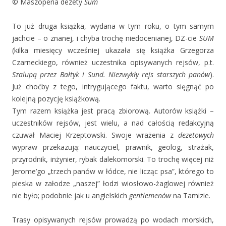
© Maszoperia dezety
Sum
To już druga książka, wydana w tym roku, o tym samym
jachcie – o znanej, i chyba trochę niedocenianej, DZ-cie
SUM
(kilka miesięcy wcześniej ukazała się książka Grzegorza
Czarneckiego, również uczestnika opisywanych rejsów, p.t.
Szalupą przez Bałtyk i Sund. Niezwykły rejs starszych panów
).
Już choćby z tego, intrygującego faktu, warto sięgnąć po
kolejną pozycję książkową.
Tym razem książka jest pracą zbiorową. Autorów książki –
uczestników rejsów, jest wielu, a nad całością redakcyjną
czuwał Maciej Krzeptowski. Swoje wrażenia z
dezetowych
wypraw przekazują: nauczyciel, prawnik, geolog, strażak,
przyrodnik, inżynier, rybak dalekomorski. To trochę więcej niż
Jerome’go „trzech panów w łódce, nie licząc psa”, którego to
pieska w załodze „naszej” łodzi wiosłowo-żaglowej również
nie było; podobnie jak u angielskich
gentlemenów
na Tamizie.
Trasy opisywanych rejsów prowadzą po wodach morskich,