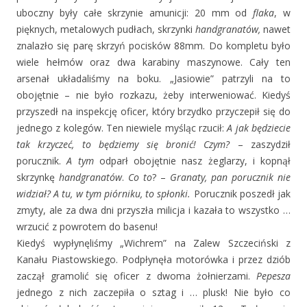
uboczny były całe skrzynie amunicji: 20 mm od
flaka
, w
pięknych, metalowych pudłach, skrzynki
handgranatów,
nawet
znalazło się parę skrzyń pocisków 88mm. Do kompletu było
wiele hełmów oraz dwa karabiny maszynowe. Cały ten
arsenał układaliśmy na boku. „Jasiowie” patrzyli na to
obojętnie – nie było rozkazu, żeby interweniować. Kiedyś
przyszedł na inspekcję oficer, który brzydko przyczepił się do
jednego z kolegów. Ten niewiele myśląc rzucił:
A jak będziecie
tak krzyczeć, to będziemy się bronić!
Czym?
– zaszydził
porucznik.
A tym
odparł obojętnie nasz żeglarzy, i kopnął
skrzynkę
handgranatów
.
Co to
? –
Granaty, pan porucznik nie
widział? A tu, w tym piórniku, to spłonki.
Porucznik poszedł jak
zmyty, ale za dwa dni przyszła milicja i kazała to wszystko …
wrzucić z powrotem do basenu!
Kiedyś wypłynęliśmy „Wichrem” na Zalew Szczeciński z
Kanału Piastowskiego. Podpłynęła motorówka i przez dziób
zaczął gramolić się oficer z dwoma żołnierzami.
Pepesza
jednego z nich zaczepiła o sztag i … plusk! Nie było co