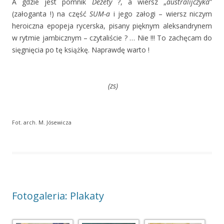
A gdzie jest pomnik
Dezety
?, a wiersz „
australijczyka
”
(załoganta !) na część
SUM-a
i jego załogi – wiersz niczym
heroiczna epopeja rycerska, pisany pięknym aleksandrynem
w rytmie jambicznym – czytaliście ? … Nie !!! To zachęcam do
sięgnięcia po tę książkę. Naprawdę warto !
(zs)
Fot. arch. M. Jósewicza
Fotogaleria: Plakaty