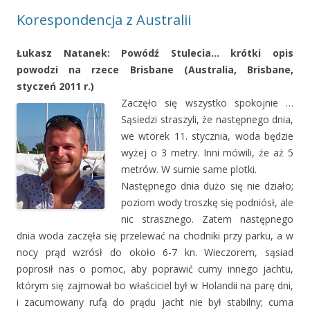
Korespondencja z Australii
Łukasz Natanek: Powódź Stulecia… krótki opis
powodzi na rzece Brisbane (Australia, Brisbane,
styczeń 2011 r.)
Zaczęło się wszystko spokojnie …
Sąsiedzi straszyli, że następnego dnia,
we wtorek 11. stycznia, woda będzie
wyżej o 3 metry. Inni mówili, że aż 5
metrów. W sumie same plotki.
Następnego dnia dużo się nie działo;
poziom wody troszkę się podniósł, ale
nic strasznego. Zatem następnego
dnia woda zaczęła się przelewać na chodniki przy parku, a w
nocy prąd wzrósł do około 6-7 kn. Wieczorem, sąsiad
poprosił nas o pomoc, aby poprawić cumy innego jachtu,
którym się zajmował bo właściciel był w Holandii na parę dni,
i zacumowany rufą do prądu jacht nie był stabilny; cuma