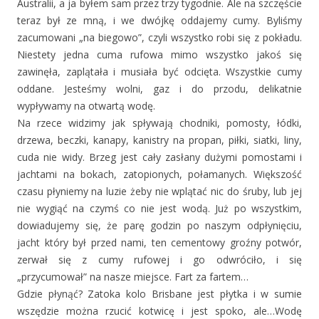
Australii, a ja byłem sam przez trzy tygodnie. Ale na szczęście
teraz był ze mną, i we dwójkę oddajemy cumy. Byliśmy
zacumowani „na biegowo”, czyli wszystko robi się z pokładu.
Niestety jedna cuma rufowa mimo wszystko jakoś się
zawinęła, zaplątała i musiała być odcięta. Wszystkie cumy
oddane. Jesteśmy wolni, gaz i do przodu, delikatnie
wypływamy na otwartą wodę.
Na rzece widzimy jak spływają chodniki, pomosty, łódki,
drzewa, beczki, kanapy, kanistry na propan, piłki, siatki, liny,
cuda nie widy. Brzeg jest cały zasłany dużymi pomostami i
jachtami na bokach, zatopionych, połamanych. Większość
czasu płyniemy na luzie żeby nie wplątać nic do śruby, lub jej
nie wygiąć na czymś co nie jest wodą. Już po wszystkim,
dowiadujemy się, że parę godzin po naszym odpłynięciu,
jacht który był przed nami, ten cementowy groźny potwór,
zerwał się z cumy rufowej i go odwróciło, i się
„przycumował” na nasze miejsce. Fart za fartem…
Gdzie płynąć? Zatoka kolo Brisbane jest płytka i w sumie
wszędzie można rzucić kotwicę i jest spoko, ale…Wodę