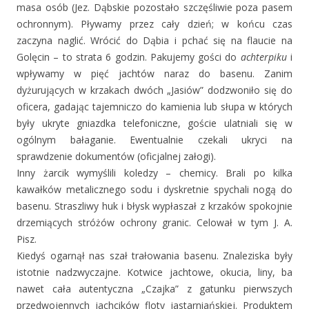
masa osób (Jez. Dąbskie pozostało szczęśliwie poza pasem
ochronnym). Pływamy przez cały dzień; w końcu czas
zaczyna naglić. Wrócić do Dąbia i pchać się na flaucie na
Golęcin – to strata 6 godzin. Pakujemy gości do
achterpiku
i
wpływamy w pięć jachtów naraz do basenu. Zanim
dyżurujących w krzakach dwóch „Jasiów” dodzwoniło się do
oficera, gadając tajemniczo do kamienia lub słupa w których
były ukryte gniazdka telefoniczne, goście ulatniali się w
ogólnym bałaganie. Ewentualnie czekali ukryci na
sprawdzenie dokumentów (oficjalnej załogi).
Inny żarcik wymyślili koledzy – chemicy. Brali po kilka
kawałków metalicznego sodu i dyskretnie spychali nogą do
basenu. Straszliwy huk i błysk wypłaszał z krzaków spokojnie
drzemiących stróżów ochrony granic. Celował w tym J. A.
Pisz.
Kiedyś ogarnął nas szał trałowania basenu. Znaleziska były
istotnie nadzwyczajne. Kotwice jachtowe, okucia, liny, ba
nawet cała autentyczna „Czajka” z gatunku pierwszych
przedwojennych jachcików floty jastarniańskiej. Produktem