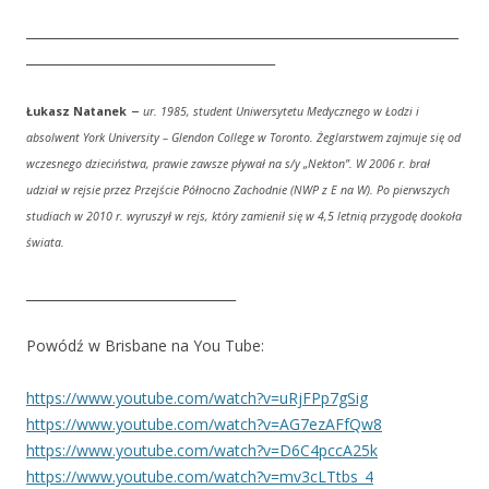
__________________________________________________________________
______________________________________
–
Łukasz Natanek
ur. 1985, student Uniwersytetu Medycznego w Łodzi i
absolwent York University – Glendon College w
Toronto. Żeglarstwem zajmuje się od
wczesnego dzieciństwa, prawie zawsze pływał na s/y „Nekton”. W
2006 r. brał
udział w rejsie przez Przejście Północno Zachodnie (NWP z E na W). Po pierwszych
studiach
w 2010 r. wyruszył w rejs, który zamienił się w 4,5 letnią przygodę dookoła
świata.
________________________________
Powódź w Brisbane na You Tube:
https://www.youtube.com/watch?
v=uRjFPp7gSig
https://www.youtube.com/watch?
v=AG7ezAFfQw8
https://www.youtube.com/watch?
v=D6C4pccA25k
https://www.youtube.com/watch?
v=mv3cLTtbs_4