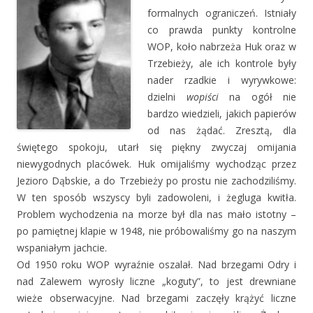
formalnych ograniczeń. Istniały
co prawda punkty kontrolne
WOP, koło nabrzeża Huk oraz w
Trzebieży, ale ich kontrole były
nader rzadkie i wyrywkowe:
dzielni
wopiści
na ogół nie
bardzo wiedzieli, jakich papierów
od nas żądać. Zresztą, dla
świętego spokoju, utarł się piękny zwyczaj omijania
niewygodnych placówek. Huk omijaliśmy wychodząc przez
Jezioro Dąbskie, a do Trzebieży po prostu nie zachodziliśmy.
W ten sposób wszyscy byli zadowoleni, i żegluga kwitła.
Problem wychodzenia na morze był dla nas mało istotny –
po pamiętnej klapie w 1948, nie próbowaliśmy go na naszym
wspaniałym jachcie.
Od 1950 roku WOP wyraźnie oszalał. Nad brzegami Odry i
nad Zalewem wyrosły liczne „koguty”, to jest drewniane
wieże obserwacyjne. Nad brzegami zaczęły krążyć liczne