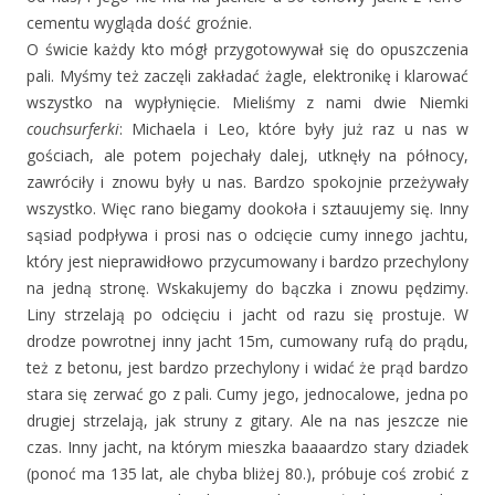
cementu wygląda dość groźnie.
O świcie każdy kto mógł przygotowywał się do opuszczenia
pali. Myśmy też zaczęli zakładać żagle, elektronikę i klarować
wszystko na wypłynięcie. Mieliśmy z nami dwie Niemki
couchsurferki
: Michaela i Leo, które były już raz u nas w
gościach, ale potem pojechały dalej, utknęły na północy,
zawróciły i znowu były u nas. Bardzo spokojnie przeżywały
wszystko. Więc rano biegamy dookoła i sztauujemy się. Inny
sąsiad podpływa i prosi nas o odcięcie cumy innego jachtu,
który jest nieprawidłowo przycumowany i bardzo przechylony
na jedną stronę. Wskakujemy do bączka i znowu pędzimy.
Liny strzelają po odcięciu i jacht od razu się prostuje. W
drodze powrotnej inny jacht 15m, cumowany rufą do prądu,
też z betonu, jest bardzo przechylony i widać że prąd bardzo
stara się zerwać go z pali. Cumy jego, jednocalowe, jedna po
drugiej strzelają, jak struny z gitary. Ale na nas jeszcze nie
czas. Inny jacht, na którym mieszka baaaardzo stary dziadek
(ponoć ma 135 lat, ale chyba bliżej 80.), próbuje coś zrobić z