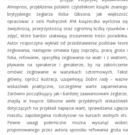
Almapress
, przybliżenia polskim czytelnikom książki znanego
brytyjskiego żeglarza Roba Gibsona. Jak większość
opracować z serii
Podręcznik RYA
książeczka wyróżnia się
zwięzłością, przejrzystością oraz ogromną liczbą rysunków i
zdjęć, które bardzo ułatwiają zrozumienie treści poradnika.
Autor rozpoczyna wykład od przedstawienia podstaw teorii
żeglowania, następnie omawia typy osprzętu, pracę grota i
foka, refowanie, specyfikę żeglowania na wiatr i z wiatrem,
pływanie na spinakerze i genakerze, by na zakończenie
omówić żeglowanie w warunkach sztormowych. Tekst
główny, oprócz ilustracji, uzupełniają
Dobre rady
– ważne
wskazówki praktyczne, szczegółnie warte zapamietania.
Zarówno początkujący jak i bardziej zaawansowani żeglarze,
znajdą w książce Gibsona wiele przydatnych wskazówek
dotyczących na przykład napięcia want, sprawdzania ugięcia
masztu, zapobiegania rozkołysowi na kursach wolnych etc.
Pewne uwagi polemiczne można wysunąć wobec
proponowanego przez autora sposobu refowania grota na