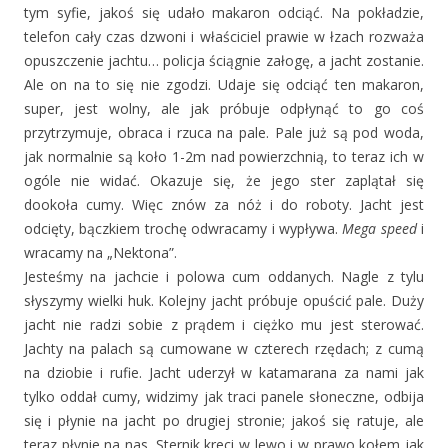
tym syfie, jakoś się udało makaron odciąć. Na pokładzie,
telefon cały czas dzwoni i właściciel prawie w łzach rozważa
opuszczenie jachtu… policja ściągnie załogę, a jacht zostanie.
Ale on na to się nie zgodzi. Udaje się odciąć ten makaron,
super, jest wolny, ale jak próbuje odpłynąć to go coś
przytrzymuje, obraca i rzuca na pale. Pale już są pod woda,
jak normalnie są koło 1-2m nad powierzchnią, to teraz ich w
ogóle nie widać. Okazuje się, że jego ster zaplątał się
dookoła cumy. Więc znów za nóż i do roboty. Jacht jest
odcięty, bączkiem trochę odwracamy i wypływa.
Mega
speed
i
wracamy na „Nektona”.
Jesteśmy na jachcie i polowa cum oddanych. Nagle z tylu
słyszymy wielki huk. Kolejny jacht próbuje opuścić pale. Duży
jacht nie radzi sobie z prądem i ciężko mu jest sterować.
Jachty na palach są cumowane w czterech rzędach; z cumą
na dziobie i rufie. Jacht uderzył w katamarana za nami jak
tylko oddał cumy, widzimy jak traci panele słoneczne, odbija
się i płynie na jacht po drugiej stronie; jakoś się ratuje, ale
teraz płynie na nas. Sternik kreci w lewo i w prawo kołem jak