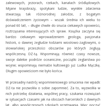
zalewowych, jeziorach, rzekach, kanałach śródlądowych.
Mijane krajobrazy, spotykani ludzie, wynikłe zdarzenia
stwarzają tak różnorodnej załodze, z bogatym
doświadczeniem życiowym – wszak średnia ich wieku to
ponad 60 lat!, – długie chwile do snucia ciekawych opowieści,
roztrząsania interesujących ich spraw. Książka zaczyna się
bardzo ciekawym wprowadzeniem geologa, pasjonata
historii, o dawnej żegludze łodziami wiosłowo-żaglowymi, o
słowiańskiej przeszłości obszarów po których żeglują
współczesną DZ-tą. Wspominają również czasy nowsze,
swoje dalekie podróże oceaniczne, początki żeglarstwa po
wojnie; wspominają niemalże kultowego już Ludka Mączkę.
Długim opowieściom nie było końca.
W przesadny nastrój wspomnieniowego smucenia nie wpadli:
DZ-ta nie pozwoliła o sobie zapomnieć. Za to, wyzwoliła w
nich potrzebę działania, wspólnej pracy, szukania rozwiązań
w sytuacjach czasami jak na obozach harcerskich z dawnych
lat, albo współczesnych szkołach przetrwania. Więc poczuć