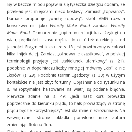
By w beczce miodu pojawiła się łyżeczka dziegciu dodam, że
przekład jest miejscami nieco koślawy. Zamiast „topwanty”,
tłumacz proponuje „wantę topową”, skrót VMG rozwija
konsekwentnie jako
Velocity Make Good
zamiast
Velocity
Made Good
. Tłumaczenie „optimum relacji kąta żeglugi na
wiatr, prędkości i czasu dojścia do celu” też dalekie jest od
jasności. Fragment tekstu ze s. 18 jest powtórzony w całości
kilka linijek dalej. Zamiast „olinowanie cząstkowe”, w polskiej
terminologii przyjęty jest „takielunek ułamkowy” (s. 21),
podobnie w dopełniaczu liczby mnogiej mówimy „kip”, a nie
„kipów” (s. 29). Podobnie termin „gadżety” (s. 33) w użytym
kontekście nie jest zbyt fortunny. Objaśnienia do rysunku na
s. 48 (optymalne halsowanie na wiatr) są podane błędnie.
Pierwsze zdanie na s. 49: „Jeśli nasz kurs prowadzi
poprzecznie do kierunku prądu, to hals prowadzący w stronę
prądu będzie korzystniejszy” jest dla mnie niezrozumiałe. Na
wewnętrznej stronie okładki pomylono imię autora
zmieniając Rob na Ron.
Dzięki inicjatywie wydawnictwa
Almapress
do rąk polskich