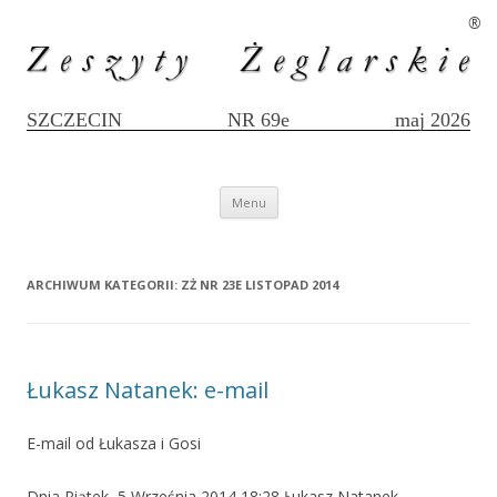
®
SZCZECIN
NR 69e
maj 2026
Przejdź
Menu
do
treści
ARCHIWUM KATEGORII:
ZŻ NR 23E LISTOPAD 2014
Łukasz Natanek: e-mail
E-mail od Łukasza i Gosi
Dnia Piątek, 5 Września 2014 18:28 Łukasz Natanek