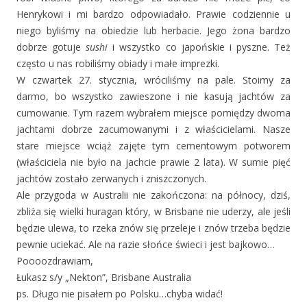
Henrykowi i mi bardzo odpowiadało. Prawie codziennie u
niego byliśmy na obiedzie lub herbacie. Jego żona bardzo
dobrze gotuje
sushi
i wszystko co japońskie i pyszne. Też
często u nas robiliśmy obiady i małe imprezki.
W czwartek 27. stycznia, wróciliśmy na pale. Stoimy za
darmo, bo wszystko zawieszone i nie kasują jachtów za
cumowanie. Tym razem wybrałem miejsce pomiędzy dwoma
jachtami dobrze zacumowanymi i z właścicielami. Nasze
stare miejsce wciąż zajęte tym cementowym potworem
(właściciela nie było na jachcie prawie 2 lata). W sumie pięć
jachtów zostało zerwanych i zniszczonych.
Ale przygoda w Australii nie zakończona: na północy, dziś,
zbliża się wielki huragan który, w Brisbane nie uderzy, ale jeśli
będzie ulewa, to rzeka znów się przeleje i znów trzeba będzie
pewnie uciekać. Ale na razie słońce świeci i jest bajkowo…
Poooozdrawiam,
Łukasz s/y „Nekton”, Brisbane Australia
ps. Długo nie pisałem po Polsku…chyba widać!