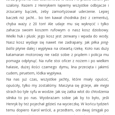
szalony. Razem z Henrykiem łapiemy wszystkie odbijacze i
zrzucamy bączek, żeby zamortyzował uderzenie. Lepiej
baczek niż jacht… bo ten kawał chodnika (też z cementu),
chyba waży z 20 ton! Ale udaje mu się wykręcić i tylko
zahacza swoim koszem rufowym o nasz kosz dziobowy.
Wielki huk i plusk: jego kosz jest zerwany i wpada do wody.
Nasz kosz wydaje się nawet nie zadrapany. Jak piłka
ping-
balla
płynie dalej i wypływa na otwartą rzekę. Koło nas duży
katamaran motorowy nie radzi sobie z prądem i policja mu
pomaga odpłynąć. Na rufie stoi oficer z nożem i po wielkim
hałasie, dużej ilości czarnego dymu, lina przecięta i jakimś
cudem, piruetem, łódka wypływa.
Na nas już czas, wszystkie jachty, które miały opuścić,
opuściły, tylko my zostaliśmy. Maszyna się grzeje, ale
mega
strach bo tyle syfu w wodzie. Jak się zatka wlot do chłodzenia
silnika to po nas. Wyobrażam sobie jak by to było, jeśli
Henryk by też pojechał gdzieś na wycieczkę. W końcu tydzień
temu dopiero Karol wrócił, a przedtem, oni dwaj śmigali po