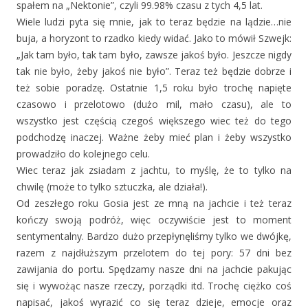
spałem na „Nektonie”, czyli 99.98% czasu z tych 4,5 lat.
Wiele ludzi pyta się mnie, jak to teraz będzie na lądzie…nie
buja, a horyzont to rzadko kiedy widać. Jako to mówił Szwejk:
„Jak tam było, tak tam było, zawsze jakoś było. Jeszcze nigdy
tak nie było, żeby jakoś nie było”. Teraz też będzie dobrze i
też sobie poradzę. Ostatnie 1,5 roku było trochę napięte
czasowo i przelotowo (dużo mil, mało czasu), ale to
wszystko jest częścią czegoś większego wiec też do tego
podchodzę inaczej. Ważne żeby mieć plan i żeby wszystko
prowadziło do kolejnego celu.
Wiec teraz jak zsiadam z jachtu, to myślę, że to tylko na
chwilę (może to tylko sztuczka, ale działa!).
Od zeszłego roku Gosia jest ze mną na jachcie i też teraz
kończy swoją podróż, więc oczywiście jest to moment
sentymentalny. Bardzo dużo przepłynęliśmy tylko we dwójkę,
razem z najdłuższym przelotem do tej pory: 57 dni bez
zawijania do portu. Spędzamy nasze dni na jachcie pakując
się i wywożąc nasze rzeczy, porządki itd. Trochę ciężko coś
napisać, jakoś wyrazić co się teraz dzieje, emocje oraz