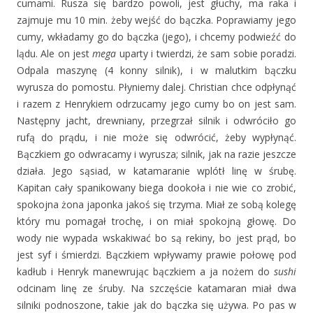
cumami. Rusza się bardzo powoli, jest głuchy, ma raka i
zajmuje mu 10 min. żeby wejść do bączka. Poprawiamy jego
cumy, wkładamy go do bączka (jego), i chcemy podwieźć do
lądu. Ale on jest
mega
uparty i twierdzi, że sam sobie poradzi.
Odpala maszynę (4 konny silnik), i w malutkim bączku
wyrusza do pomostu. Płyniemy dalej. Christian chce odpłynąć
i razem z Henrykiem odrzucamy jego cumy bo on jest sam.
Następny jacht, drewniany, przegrzał silnik i odwróciło go
rufą do prądu, i nie może się odwrócić, żeby wypłynąć.
Bączkiem go odwracamy i wyrusza; silnik, jak na razie jeszcze
działa. Jego sąsiad, w katamaranie wplótł linę w śrubę.
Kapitan cały spanikowany biega dookoła i nie wie co zrobić,
spokojna żona japonka jakoś się trzyma. Miał ze sobą kolegę
który mu pomagał trochę, i on miał spokojną głowę. Do
wody nie wypada wskakiwać bo są rekiny, bo jest prąd, bo
jest syf i śmierdzi. Bączkiem wpływamy prawie połowę pod
kadłub i Henryk manewrując bączkiem a ja nożem do
sushi
odcinam linę ze śruby. Na szczęście katamaran miał dwa
silniki podnoszone, takie jak do bączka się używa. Po pas w