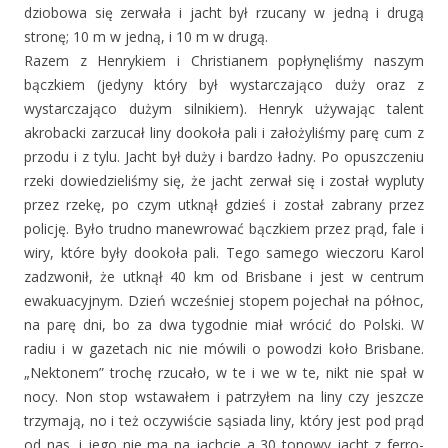
dziobowa się zerwała i jacht był rzucany w jedną i drugą
stronę; 10 m w jedną, i 10 m w drugą.
Razem z Henrykiem i Christianem popłynęliśmy naszym
bączkiem (jedyny który był wystarczająco duży oraz z
wystarczająco dużym silnikiem). Henryk używając talent
akrobacki zarzucał liny dookoła pali i założyliśmy parę cum z
przodu i z tylu. Jacht był duży i bardzo ładny. Po opuszczeniu
rzeki dowiedzieliśmy się, że jacht zerwał się i został wypluty
przez rzekę, po czym utknął gdzieś i został zabrany przez
policję. Było trudno manewrować bączkiem przez prąd, fale i
wiry, które były dookoła pali. Tego samego wieczoru Karol
zadzwonił, że utknął 40 km od Brisbane i jest w centrum
ewakuacyjnym. Dzień wcześniej stopem pojechał na północ,
na parę dni, bo za dwa tygodnie miał wrócić do Polski. W
radiu i w gazetach nic nie mówili o powodzi koło Brisbane.
„Nektonem” trochę rzucało, w te i we w te, nikt nie spał w
nocy. Non stop wstawałem i patrzyłem na liny czy jeszcze
trzymają, no i też oczywiście sąsiada liny, który jest pod prąd
od nas, i jego nie ma na jachcie a 30 tonowy jacht z ferro-