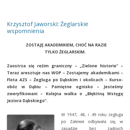
Krzysztof Jaworski: Żeglarskie
wspomnienia
ZOSTAJĘ AKADEMIKIEM, CHOĆ NA RAZIE
TYLKO ŻEGLARSKIM.
Zaostrza się reżim graniczny – „Zielone historie” –
Teraz aresztuje nas WOP – Zostajemy akademikami –
Flota AZS – Żegluga po Dąbskim i okolicach – Kurso-
obóz w Dąbiu – Pamiętne ognisko – Jesteśmy
zweryfikowani – Kolejna walka o „Błękitną Wstęgę
Jeziora Dąbskiego”.
W 1947, .48, i .49 roku żegluga
po Zalewie odbywała się, w
zasadzie bez żadnych