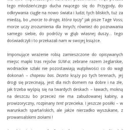
tego młodzieńczego ducha rwącego się do Przygody, do
odkrywania ciągle na nowo świata i ludzi; tych bliskich, tuż za
miedzą, bo „
morze to droga, która łączy
” jak pisze Tage Voss;
morze uczy zrozumienia dla Innych; również do poznawania
samego siebie, do podróży w głąb własnej duszy… tego
doświadczyli i to przekazali nam w swojej książce.
Imponujące wrażenie robią zamieszczone do opisywanych
miejsc mapki tras rejsów
SUM-a
; zebrane razem żeglarskie,
wodniackie szlaki nie pozostawiają wątpliwości co do wagi
dokonań –
chapeau bas
.
Dezeta
krąży po tych terenach, jej
drogi się przecinają, jest dla nich domem na dobre i na złe,
jak trzeba wyśpią się na twardych deskach – ławach, mokną
na deszczu bo przecież nie ma zabudowanej kabiny, a
prowizoryczny, rozpinany
tent
przecieka. I jeszcze posiłki – w
warunkach spartańskich, ale jakże nierzadko wyszukane, z
prowansalskimi ziołami !