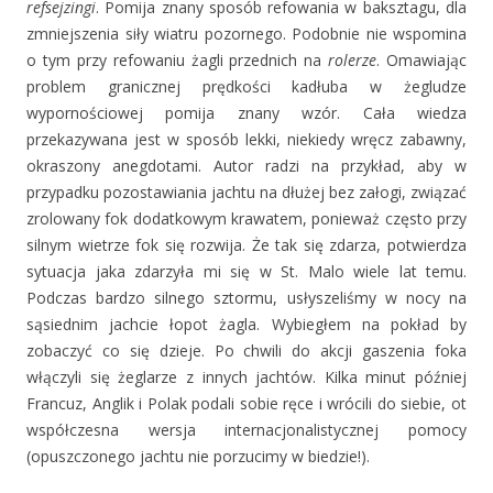
refsejzingi
. Pomija znany sposób refowania w baksztagu, dla
zmniejszenia siły wiatru pozornego. Podobnie nie wspomina
o tym przy refowaniu żagli przednich na
rolerze
. Omawiając
problem granicznej prędkości kadłuba w żegludze
wypornościowej pomija znany wzór. Cała wiedza
przekazywana jest w sposób lekki, niekiedy wręcz zabawny,
okraszony anegdotami. Autor radzi na przykład, aby w
przypadku pozostawiania jachtu na dłużej bez załogi, związać
zrolowany fok dodatkowym krawatem, ponieważ często przy
silnym wietrze fok się rozwija. Że tak się zdarza, potwierdza
sytuacja jaka zdarzyła mi się w St. Malo wiele lat temu.
Podczas bardzo silnego sztormu, usłyszeliśmy w nocy na
sąsiednim jachcie łopot żagla. Wybiegłem na pokład by
zobaczyć co się dzieje. Po chwili do akcji gaszenia foka
włączyli się żeglarze z innych jachtów. Kilka minut później
Francuz, Anglik i Polak podali sobie ręce i wrócili do siebie, ot
współczesna wersja internacjonalistycznej pomocy
(opuszczonego jachtu nie porzucimy w biedzie!).