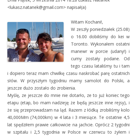
<lukasz.natanek@gmail.com> napisał(a)
Witam Kochani!,
W zeszły poniedziałek (25.08)
o 16.00 dobiliśmy do kei w
Toronto. Wykonałem ostatni
manewr w porcie (udany!) i
cumy zostały podane. Od
tego czasu lataliśmy tu i tam
i dopiero teraz mam chwilkę czasu naskrobać parę ostatnich
słów. W przyszłym tygodniu mamy samolot do Polski, a
jeszcze dużo zostało do zrobienia.
Myślę, ze jeszcze do mnie nie dotarło, ze to już koniec tego
etapu (etap, bo mam nadzieję że będą jeszcze inne rejsy), i
że się przeprowadzam na ląd. Razem z łódką zrobiliśmy kolo
40,000Mm (74,000km) w 4 lata i 3 miesiące. Te ostatnie 4,5
lat spędziłem prawie całkowicie na jachcie. Oprócz 2 tygodni
w szpitalu i 2,5 tygodnia w Polsce w czerwcu to żyłem i