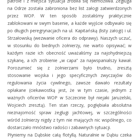
patrole i z miejsca sytuacja zrobiła się niemożliwa. Żegluga
na Odrze została zabroniona bez list załogi zatwierdzonych
przez WOP. W ten sposób zostaliśmy praktycznie
zablokowani w swym basenie, a każde wyjście odbywało się
po długich peregrynacjach na ul. Kapitańską (listy załogi) i ul.
Strzałowską (wezwanie oficera do odprawy). Naszych uczuć,
w stosunku do biednych żołnierzy, nie warto opisywać; w
każdym razie ich obecność uważaliśmy za najohydniejszą
szykanę, a ich zrobienie „w capa” za najwspanialszy kawał.
Porozumieć się z żołnierzami było trudno, zresztą
stosowanie wojska i jego specyficznych zwyczajów do
regulowania życia cywilnego, zawsze dawało rezultaty
opłakane (ciekawostką jest, że w tym czasie, jednym z
ważnych oficerów WOP w Szczecinie był niejaki Jaruzelski,
Wojciech zresztą). Ten stan rzeczy, pogłębiała absolutna
nieznajomość spraw żeglugi jachtowej, w szczególności
wśród żołnierzy nigdy z tym nie mających nic wspólnego, co
dostarczało mnóstwo radości i zabawnych sytuacji.
Płyniemy na Dąbskie całą flotyllą. Naturalnie w Dąbiu czeka