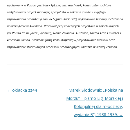
wychowany w Polsce. Jachtowy kpt.ż.w, inż. mechanik, konstruktor jachtów,
certyfikowany project manager, specjalista w zakresie jakości i ciągłego
usprawniania produkcji (Lean Six Sigma Black Belt), wykładowca budowy jachtów na
uniwersytecie w Auckland. Pracował przy znaczących projektach w takich krajach
jak Polska (m.in. jacht „Spaniel”), Nowa Zelandia, Australia, United Arab Emirates i
American Samoa. Prowadzi firmę konsultingową – projektowanie statków oraz
usprawnianie stoczniowych procesów produkcyjnych. Mieszka w Nowej Zelandii.
Nawigacja
←
okładka zz44
Marek Słodownik: „Polska na
wpisu
Morzu” – pismo Ligi Morskiej i
Kolonjalnej dla młodzieży,
wydanie B”, 1938-1939.
→