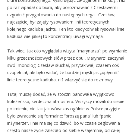
biura konstrukcyjnego. Rysiu będąc załogantem na
Karfi
, raz
po raz wpadał do biura, aby porozmawiać z Czesławem i
uzgodnić przygotowania do następnych regat. Czesław,
najczęściej był zajęty rysowaniem linii teoretycznych
kolejnego kadłuba jachtu. Ten kto kiedykolwiek rysował linie
kadłuba wie jakiej to koncentracji uwagi wymaga.
Tak wiec, tak oto wyglądała wizyta “marynarza”: po wymianie
kilku grzecznościowych słów przez obu „Marynarz” zaczynał
swój monolog. Czesław słuchał, przytakiwał, czasem coś
uzupełniał, ale było widać, że bardziej myśli jak „upłynnić”
linie teoretyczne kadłuba, niż włączyć się do rozmowy.
Tutaj muszę dodać, że w stoczni panowała wyjątkowo
koleżeńska, serdeczna atmosfera. Wszyscy mówili do siebie
po imieniu, nie tak jak wówczas ogólnie w Polsce przyjęte
było zwracanie się formalne: “proszę pana” lub “panie
inżynierze”. I nie ma się co dziwić, bo w czasie żeglowania
często nasze życie zależało od siebie wzajemnie, od całej