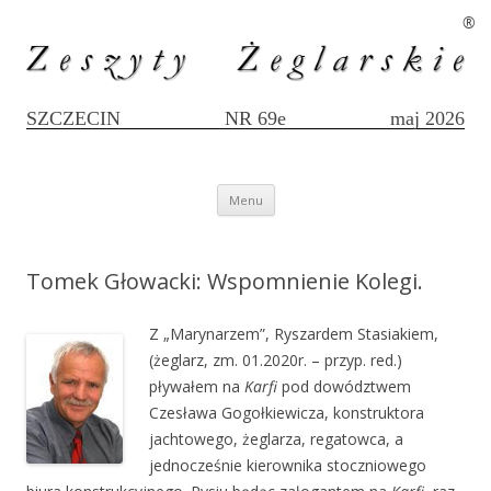
®
SZCZECIN
NR 69e
maj 2026
Przejdź
Menu
do
treści
Tomek Głowacki: Wspomnienie Kolegi.
Z „Marynarzem”, Ryszardem Stasiakiem,
(żeglarz, zm. 01.2020r. – przyp. red.)
pływałem na
Karfi
pod dowództwem
Czesława Gogołkiewicza, konstruktora
jachtowego, żeglarza, regatowca, a
jednocześnie kierownika stoczniowego