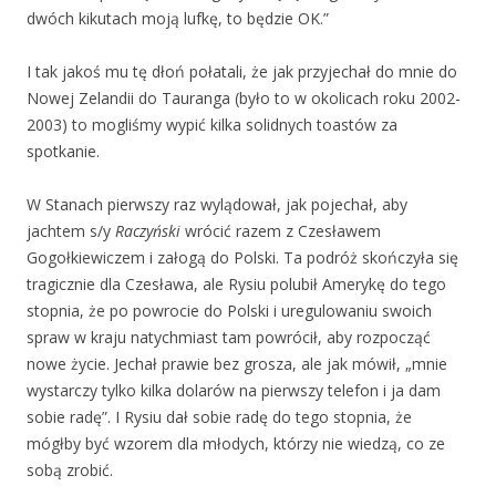
dwóch kikutach moją lufkę, to będzie OK.”
I tak jakoś mu tę dłoń połatali, że jak przyjechał do mnie do
Nowej Zelandii do Tauranga (było to w okolicach roku 2002-
2003) to mogliśmy wypić kilka solidnych toastów za
spotkanie.
W Stanach pierwszy raz wylądował, jak pojechał, aby
jachtem s/y
Raczyński
wrócić razem z Czesławem
Gogołkiewiczem i załogą do Polski. Ta podróż skończyła się
tragicznie dla Czesława, ale Rysiu polubił Amerykę do tego
stopnia, że po powrocie do Polski i uregulowaniu swoich
spraw w kraju natychmiast tam powrócił, aby rozpocząć
nowe życie. Jechał prawie bez grosza, ale jak mówił, „mnie
wystarczy tylko kilka dolarów na pierwszy telefon i ja dam
sobie radę”. I Rysiu dał sobie radę do tego stopnia, że
mógłby być wzorem dla młodych, którzy nie wiedzą, co ze
sobą zrobić.