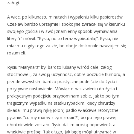
załogi.
A wiec, po kilkunastu minutach i wypaleniu kilku papierosów
Czesław bardzo uprzejmie i spokojnie zwracał się w kierunku
swojego gościa i w swój znamienny sposób wymawiania
litery “r” mówił: ”Rysiu, no to teraz wypie..dalaj”. Rysiu, nie
miał mu nigdy tego za złe, bo oboje doskonale nawzajem się
rozumieli.
Rysiu “Marynarz” był bardzo lubiany wśród całej załogi
stocznoweji, za swoją uczynność, dobre poczucie humoru, a
przede wszystkim bardzo praktyczne podejście do życia i
pozytywne nastawienie. Mówiąc o nastawieniu do życia i
praktycznym podejściu przypominam sobie, jak to po tym
tragicznym wypadku na statku rybackim, kiedy chirurdzy
składali mu prawą rękę (dłoń) padło właściwie retoryczne
pytanie: “co my mamy z tym zrobić?”, bo po jego prawej
dłoni niewiele zostało. Rysiu dal im prostą odpowiedź, a
właściwie prośbę: “tak długo, jak będę mógł utrzymać w