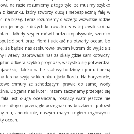
kowi, na razie rozumiemy z tego tyle, że musimy szybko
m z kierunku, który stworzy dużą i niebezpieczną falę w
cić na brzeg. Teraz rozumiemy dlaczego wszystkie łodzie
rem jednego z dużych kutrów, który w tej chwili stoi na
kałami. Młody szyper mówi bardzo impulsywnie, szeroko
opuścić port oraz fiord i uciekać na otwarty ocean, bo
się, że będzie nas asekurował swoim kutrem do wyjścia z
imy i wtedy zaprowadzi nas za skały gdzie sam kotwiczy.
Kapitan odbiera szybko prognozę, wszystko się potwierdza.
jawił się daleko na tle skał wychodzimy z portu i pełną
 łeb na szyję w kierunku ujścia fiordu. Na horyzoncie,
atowe chmury ze schodzącymi prawie do samej wody
źnie. Dogania nas kuter i razem zaczynamy przebijać się
 fala jest długa oceaniczna, rosnący wiatr jeszcze nie
uter długo i przeciągle pożegnał nas buczkiem i położył
iśmy mu, anemicznie, naszym małym rogiem mgłowym i
ty ocean.