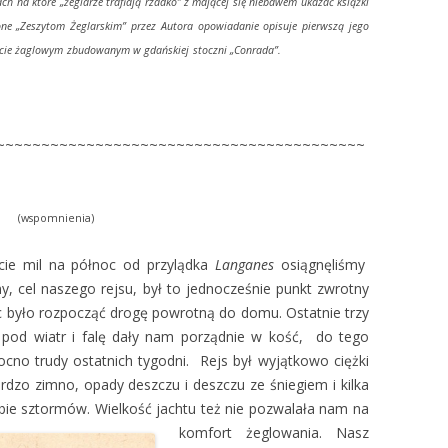
h na które „żeglarze trafiają rzadko” z mającej się niebawem ukazać książki
one „Zeszytom Żeglarskim” przez Autora
opowiadanie opisuje pierwszą jego
kim jachcie żaglowym zbudowanym w gdańskiej stoczni „Conrada”.
~~~~~~~~~~~~~~~~~~~~~~~~~~~~~~~~~~~~~~~~~
(wspomnienia)
cie mil na północ od przylądka
Langanes
osiągnęliśmy
y, cel naszego rejsu, był to jednocześnie punkt zwrotny
było rozpocząć drogę powrotną do domu. Ostatnie trzy
ę pod wiatr i falę dały nam porządnie w kość, do tego
cno trudy ostatnich tygodni. Rejs był wyjątkowo ciężki
dzo zimno, opady deszczu i deszczu ze śniegiem i kilka
bie sztormów. Wielkość jachtu też nie pozwalała nam na
komfort żeglowania. Nasz