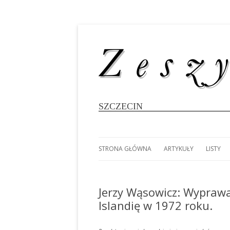
SZCZECIN
STRONA GŁÓWNA
ARTYKUŁY
LISTY
#8696 (BEZ TYTUŁU)
MAREK SŁODOWNIK: K
LUDOM
WIELOKADŁUBOWCÓ
WYPRA
Jerzy Wąsowicz: Wyprawa
FOTOGALERIA: 80 LAT
DOOKO
Islandię w 1972 roku.
SZCZECIŃSKIEGO ŻEGLARSTWA
MAREK SŁODOWNIK: 25
POŁUD
AKADEMICKIEGO
RATUJMY DEZETY