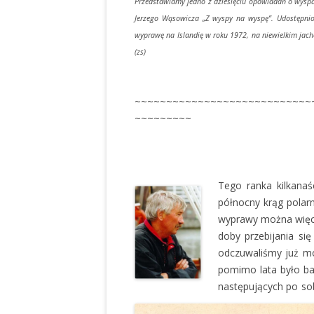
Przedstawiamy jedno z dziesięciu opowiadań o wyspac
Jerzego Wąsowicza „Z wyspy na wyspę”. Udostępni
wyprawę na Islandię w roku 1972, na niewiel
(zs)
~~~~~~~~~~~~~~~~~~~~~~~~~~~~
~~~~~~~~~
Tego ranka kilkanaś
północny krąg polarn
wyprawy można więc 
doby przebijania si
odczuwaliśmy już mo
pomimo lata było bar
następujących po so