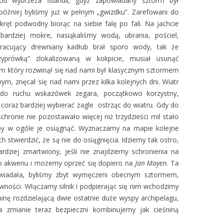
 od wybrzeża Islandii, gdyż zapowiadany sztorm był
później byliśmy już w pełnym „gwizdku”. Zarefowani do
kręt podwodny biorąc na siebie falę po fali. Na jachcie
ardziej mokre, nasiąkaliśmy wodą, ubrania, pościel,
racujący drewniany kadłub brał sporo wody, tak że
prówką” zlokalizowaną w kokpicie, musiał usunąć
torm który rozwinął się nad nami był klasycznym sztormem
m, znęcał się nad nami przez kilka kolejnych dni. Wiatr
e do ruchu wskazówek zegara, początkowo korzystny,
coraz bardziej wybierać żagle ostrząc do wiatru. Gdy do
ronie nie pozostawało więcej niż trzydzieści mil stało
aby w ogóle je osiągnąć. Wyznaczamy na mapie kolejne
h stwierdzić, że są nie do osiągnięcia. Idziemy tak ostro,
ardziej zmartwiony, jeśli nie znajdziemy schronienia na
o akwenu i możemy oprzeć się dopiero na
Jan Mayen
. Ta
wiadała, byliśmy zbyt wymęczeni obecnym sztormem,
ności. Włączamy silnik i podpierając się nim wchodzimy
inę rozdzielającą dwie ostatnie duże wyspy archipelagu,
a zmianie teraz bezpieczni kombinujemy jak cieśniną