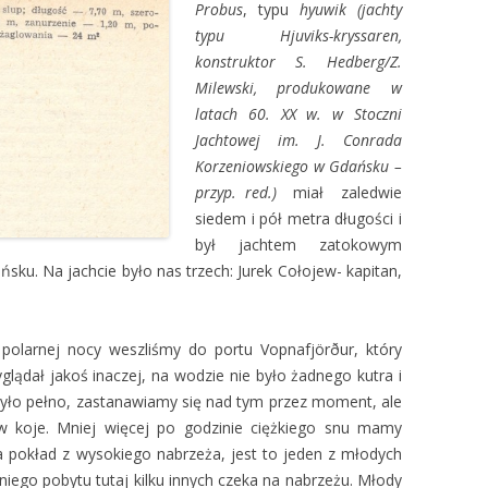
Probus
, typu
hyuwik (
jachty
typu
Hjuviks-kryssaren,
konstruktor S. Hedberg/Z.
Milewski, produkowane w
latach 60. XX w. w Stoczni
Jachtowej im. J. Conrada
Korzeniowskiego w Gdańsku –
przyp. red.
)
miał zaledwie
siedem i pół metra długości i
był jachtem zatokowym
ku. Na jachcie było nas trzech: Jurek Cołojew- kapitan,
polarnej nocy weszliśmy do portu Vopnafjörður, który
yglądał jakoś inaczej, na wodzie nie było żadnego kutra i
j było pełno, zastanawiamy się nad tym przez moment, ale
w koje. Mniej więcej po godzinie ciężkiego snu mamy
 pokład z wysokiego nabrzeża, jest to jeden z młodych
niego pobytu tutaj kilku innych czeka na nabrzeżu. Młody