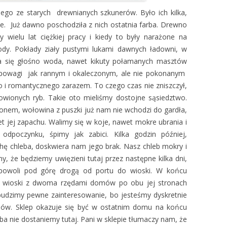
go ze starych drewnianych szkunerów. Było ich kilka,
ie. Już dawno poschodziła z nich ostatnia farba. Drewno
y wielu lat ciężkiej pracy i kiedy to były narażone na
gody. Pokłady ziały pustymi lukami dawnych ładowni, w
a się głośno woda, nawet kikuty połamanych masztów
 powagi jak rannym i okaleczonym, ale nie pokonanym
i romantycznego zarazem. To czego czas nie zniszczył,
owionych ryb. Takie oto mieliśmy dostojne sąsiedztwo.
em, wołowina z puszki już nam nie wchodzi do gardła,
t jej zapachu. Walimy się w koje, nawet mokre ubrania i
dpoczynku, śpimy jak zabici. Kilka godzin później,
chę chleba, doskwiera nam jego brak. Nasz chleb mokry i
, że będziemy uwięzieni tutaj przez następne kilka dni,
powoli pod górę drogą od portu do wioski. W końcu
ze wioski z dwoma rzędami domów po obu jej stronach
 budzimy pewne zainteresowanie, bo jesteśmy dyskretnie
ów. Sklep okazuje się być w ostatnim domu na końcu
ba nie dostaniemy tutaj. Pani w sklepie tłumaczy nam, że