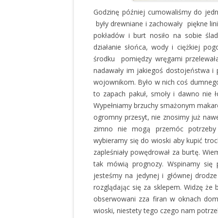
Godzinę później cumowaliśmy do jedne
były drewniane i zachowały piękne lin
pokładów i burt nosiło na sobie ślad
działanie słońca, wody i ciężkiej po
środku pomiędzy wręgami przelewał
nadawały im jakiegoś dostojeństwa i
wojownikom. Było w nich coś dumnego 
to zapach pakuł, smoły i dawno nie ł
Wypełniamy brzuchy smażonym makaron
ogromny przesyt, nie znosimy już nawe
zimno nie mogą przemóc potrzeby o
wybieramy się do wioski aby kupić tro
zapleśniały powędrował za burtę. Wiemy
tak mówią prognozy. Wspinamy się 
jesteśmy na jedynej i głównej drod
rozglądając się za sklepem. Widzę że
obserwowani zza firan w oknach dom
wioski, niestety tego czego nam potrze