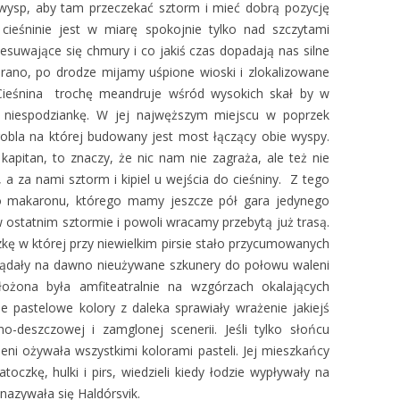
wysp, aby tam przeczekać sztorm i mieć dobrą pozycję
cieśninie jest w miarę spokojnie tylko nad szczytami
esuwające się chmury i co jakiś czas dopadają nas silne
 rano, po drodze mijamy uśpione wioski i zlokalizowane
e. Cieśnina trochę meandruje wśród wysokich skał by w
ą niespodziankę. W jej najwęższym miejscu w poprzek
obla na której budowany jest most łączący obie wyspy.
kapitan, to znaczy, że nic nam nie zagraża, ale też nie
a za nami sztorm i kipiel u wejścia do cieśniny. Z tego
go makaronu, którego mamy jeszcze pół gara jedynego
 ostatnim sztormie i powoli wracamy przebytą już trasą.
ę w której przy niewielkim pirsie stało przycumowanych
glądały na dawno nieużywane szkunery do połowu waleni
ożona była amfiteatralnie na wzgórzach okalających
pastelowe kolory z daleka sprawiały wrażenie jakiejś
lno-deszczowej i zamglonej scenerii. Jeśli tylko słońcu
eni ożywała wszystkimi kolorami pasteli. Jej mieszkańcy
toczkę, hulki i pirs, wiedzieli kiedy łodzie wypływały na
nazywała się Haldórsvik.