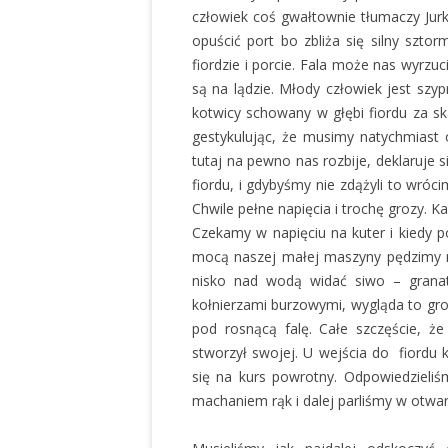
człowiek coś gwałtownie tłumaczy Jur
opuścić port bo zbliża się silny sztor
fiordzie i porcie. Fala może nas wyrzu
są na lądzie. Młody człowiek jest szyp
kotwicy schowany w głębi fiordu za s
gestykulując, że musimy natychmiast 
tutaj na pewno nas rozbije, deklaruje 
fiordu, i gdybyśmy nie zdążyli to wróc
Chwile pełne napięcia i trochę grozy. 
Czekamy w napięciu na kuter i kiedy po
mocą naszej małej maszyny pędzimy na
nisko nad wodą widać siwo – gran
kołnierzami burzowymi, wygląda to gro
pod rosnącą falę. Całe szczęście, że
stworzył swojej. U wejścia do fiordu k
się na kurs powrotny. Odpowiedziel
machaniem rąk i dalej parliśmy w otwar