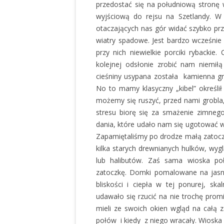
przedostać się na południową stronę 
wyjściową do rejsu na Szetlandy. W 
otaczających nas gór widać szybko prz
wiatry spadowe. Jest bardzo wcześnie
przy nich niewielkie porciki rybacki
kolejnej odsłonie zrobić nam niemił
cieśniny usypana została kamienna gr
No to mamy klasyczny „kibel” określił 
możemy się ruszyć, przed nami grobla, 
stresu biorę się za smażenie zimne
dania, które udało nam się ugotować w
Zapamiętaliśmy po drodze małą zatoczk
kilka starych drewnianych hulków, wy
lub halibutów. Zaś sama wioska poł
zatoczkę. Domki pomalowane na jasne 
bliskości i ciepła w tej ponurej, ska
udawało się rzucić na nie trochę promi
mieli ze swoich okien wgląd na całą za
połów i kiedy z niego wracały. Wioska 