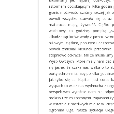
Musieliśmy jak najdalej odskoczyć
sztormem dociskającym. Kilka godzin 
granic możliwości szliśmy raczej jak o
powoli wszystko stawało się coraz b
materace, mapy, żywność. Ciężko p
wachtowy co godzinę, pompką „szy
kilkadziesiąt litrów wody z jachtu. Sz
niżowym, ciężkim, ponurym i deszczowy
powoli zmieniał kierunek przeciwni
stopniowo odkręcał, tak że musieliśmy 
Wysp Owczych które miały nam dać sch
się jasne, że czeka nas walka o to 
porty schronienia, aby po kilku godzinac
jak tylko się da. Kapitan jest coraz b
wyspach to wiatr nas wydmucha z teg
perspektywa wyraźnie nam nie odpo
mokrzy i ze zniszczonymi zapasami żyw
w ostatnie z możliwych miejsc w cieśn
ogromna ulga. Nasza sytuacja uległ