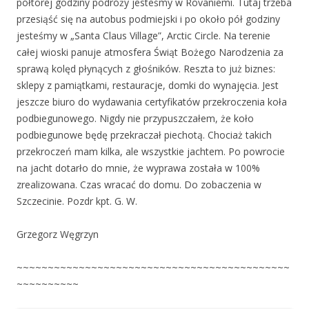
półtorej godziny podróży jesteśmy w Rovaniemi. Tutaj trzeba
przesiąść się na autobus podmiejski i po około pół godziny
jesteśmy w „Santa Claus Village”, Arctic Circle. Na terenie
całej wioski panuje atmosfera Świąt Bożego Narodzenia za
sprawą kolęd płynących z głośników. Reszta to już biznes:
sklepy z pamiątkami, restauracje, domki do wynajęcia. Jest
jeszcze biuro do wydawania certyfikatów przekroczenia koła
podbiegunowego. Nigdy nie przypuszczałem, że koło
podbiegunowe będę przekraczał piechotą. Chociaż takich
przekroczeń mam kilka, ale wszystkie jachtem. Po powrocie
na jacht dotarło do mnie, że wyprawa została w 100%
zrealizowana. Czas wracać do domu. Do zobaczenia w
Szczecinie. Pozdr kpt. G. W.
Grzegorz Węgrzyn
~~~~~~~~~~~~~~~~~~~~~~~~~~~~~~~~~~~~~~~~~~~~
~~~~~~~~~~