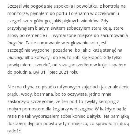
Szczęśliwie pogoda się uspokoiła i powolutku, z kontrolą na
monitorze, płynąłem do portu Torehamn w oczekiwaniu
czegoś szczególnego, jakiś pięknych widoków. Gdy
przypłynąłem bladym świtem zobaczyłem starą keję, stare
silosy po cemencie i … wymarzone miejsce do zacumowania
longside
. Takie cumowanie w żeglowaniu solo jest
szczególnie wygodne i pożądane, bo jak ci każą stanąć na
muringu
albo kotwicy i do kei, to robi się kłopot. Gdy tylko
powiązałem „sznurki”, od razu „poszedłem w koję” i spałem
do południa. Był 31. lipiec 2021 roku.
Nie ma chyba co pisać o rutynowych zajęciach jak znalezienie
prądu, wody, bosmana, bo to oczywiste. Jedno mnie
zaskoczyło szczególnie, że ten port to zwykły kemping z
małym pomostem dla żeglarzy włóczęgów. W każdym bądź
razie nie tak wyobrażałem sobie koniec Bałtyku. Na pamiątkę
dostałem dyplom pobytu w tym miejscu, co sprawiło mi dużą
radość.