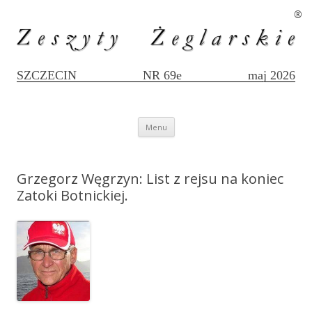
®
SZCZECIN
NR 69e
maj 2026
Przejdź
Menu
do
treści
Grzegorz Węgrzyn: List z rejsu na koniec
Zatoki Botnickiej.