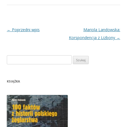
Nawigacja
←
Poprzedni wpis
Mariola Landowska:
wpisu
Korspondencja z Lizbony
→
Szukaj:
KSIĄŻKA