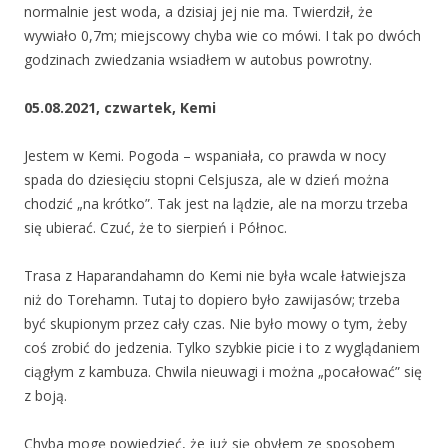
normalnie jest woda, a dzisiaj jej nie ma. Twierdził, że
wywiało 0,7m; miejscowy chyba wie co mówi. I tak po dwóch
godzinach zwiedzania wsiadłem w autobus powrotny.
05.08.2021, czwartek, Kemi
Jestem w Kemi. Pogoda – wspaniała, co prawda w nocy
spada do dziesięciu stopni Celsjusza, ale w dzień można
chodzić „na krótko”. Tak jest na lądzie, ale na morzu trzeba
się ubierać. Czuć, że to sierpień i Północ.
Trasa z Haparandahamn do Kemi nie była wcale łatwiejsza
niż do Torehamn. Tutaj to dopiero było zawijasów; trzeba
być skupionym przez cały czas. Nie było mowy o tym, żeby
coś zrobić do jedzenia. Tylko szybkie picie i to z wyglądaniem
ciągłym z kambuza. Chwila nieuwagi i można „pocałować” się
z boją.
Chyba mogę powiedzieć, że już się obyłem ze sposobem