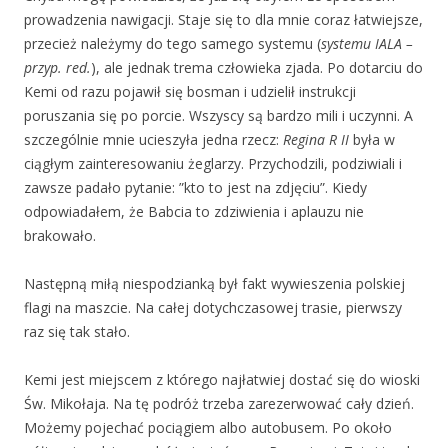
prowadzenia nawigacji. Staje się to dla mnie coraz łatwiejsze,
przecież należymy do tego samego systemu (
systemu IALA –
przyp. red.
), ale jednak trema człowieka zjada. Po dotarciu do
Kemi od razu pojawił się bosman i udzielił instrukcji
poruszania się po porcie. Wszyscy są bardzo mili i uczynni. A
szczególnie mnie ucieszyła jedna rzecz:
Regina R II
była w
ciągłym zainteresowaniu żeglarzy. Przychodzili, podziwiali i
zawsze padało pytanie: ”kto to jest na zdjęciu”. Kiedy
odpowiadałem, że Babcia to zdziwienia i aplauzu nie
brakowało.
Następną miłą niespodzianką był fakt wywieszenia polskiej
flagi na maszcie. Na całej dotychczasowej trasie, pierwszy
raz się tak stało.
Kemi jest miejscem z którego najłatwiej dostać się do wioski
Św. Mikołaja. Na tę podróż trzeba zarezerwować cały dzień.
Możemy pojechać pociągiem albo autobusem. Po około