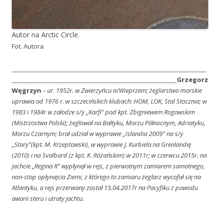
Autor na Arctic Circle.
Fot. Autora
__________________________________________________________________
________________________________________________________
Grzegorz
Węgrzyn
– ur. 1952r. w Zwierzyńcu n/Wieprzem; żeglarstwo morskie
uprawia od 1976 r. w szczecińskich klubach: HOM, LOK, Stal Stocznia; w
1983 i 1984r w załodze s/y „Karfi” pod kpt. Zbigniewem Rogowskim
(Mistrzostwa Polski); żeglował na Bałtyku, Morzu Północnym, Adriatyku,
Morzu Czarnym; brał udział w wyprawie „Islandia 2009” na s/y
„Stary”(kpt. M. Krzeptowski), w wyprawie J. Kurbiela na Grenlandię
(2010) i na Svalbard (z kpt. K. Różańskim) w 2011r; w czerwcu 2015r. na
jachcie „Regina R” wypłynął w rejs, z pierwotnym zamiarem samotnego,
non-stop opłynięcia Ziemi, z którego to zamiaru żeglarz wycofał się na
Atlantyku, a rejs przerwany został 15.04.2017r na Pacyfiku z powodu
awarii steru i utraty jachtu.