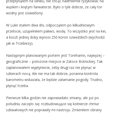
przepłynąłem na silniku, nie chcąc nadmiernie ryzykować na
wąskim i krętym farwaterze. Było o tyle dobrze, że cały tor
wodny jest oświetlony.
W Lulei stałem dwa dni, odpocząłem po kilkudniowym
przelocie, uzupełniłem paliwo, wodę. To wszystko jest na kei,
a koszt jednej doby wynosi 250 koron szwedzkich (wychodzi
jak w Trzebieży).
Następnym planowanym portem jest Torehamn, najwyżej –
geograficznie – położone miejsce w Zatoce Botnickiej. Tak
zaplanowałem wypłyniecie, żeby drugi raz nie płynąć w
szkierach nocą. Ale nie ma tak dobrze, poranna kontrola
barometru wskazała, że będzie załamanie pogody. Trudno,
płynąć trzeba.
Pierwsze kilka godzin nie zapowiadało zmiany, ale już po
południu zaczęło się: rozbudowujące się kołnierze chmur
szkwałowych nie poprawiły mi nastroju. Zmieniłem obrany