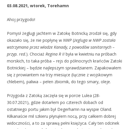
03.08.2021,
wtorek, Torehamn
Ahoj przygodo!
Pomysł żeglugi jachtem w Zatokę Botnicką zrodził się, gdy
okazało się, że nie popłynę w
NWP
(
żegluga w NWP została
wstrzymana przez władze Kanady, z powodów sanitarnych –
przyp. red.
). Chociaż
Regina R II
była w kwietniu na próbach
morskich, to taka próba – rejs do północnych krańców Zatoki
Botnickiej – będzie najlepszym sprawdzianem. Zapakowałem
się z prowiantem na trzy miesiące (łącznie z wojskowym
chlebem), paliwa – pełen zbiornik, do tego smary, oleje.
Przygoda z Zatoką zaczęła się w porcie Lulea (28-
30.07.2021), gdzie dotarłem po czterech dobach od
ostatniego portu jakim był Degerhamn na wyspie Oland.
Kilkanaście mil szkieru płynąłem nocą, przy całkiem dobrej
widoczności, a to za sprawą pełni księżyca. Cały ten odcinek