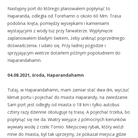
Następny port do którego planowałem popłynąć to
Haparanda, odległa od Torehamn o około 60 Mm. Trasa
podobna: kręta, pomiędzy wysepkami i kamieniami
wystającymi z wody tuż przy farwaterze. Wypłynięcie
zaplanowałem bladym świtem, żeby uniknąć poprzedniego
doświadczenia. I udało się. Przy ładnej pogodzie i
sprzyjającym wietrze dotarłem późnym popołudniem do
Haparandahamn.
04.08.2021, środa, Haparandahamn
Tutaj, w Haparandahamn, mam zamiar stać dwa dni, wyczuć
klimat portu i pojechać do miasta Haparandy, na zwiedzanie.
Sam port jest odległy od miasta o 18 km i tylko autobus
cztery razy dziennie obsługuje tę trasę. A pojechać trzeba, bo
popłynąć się nie da. Wiatry wiejące z północnych kierunków
wywiały wodę z rzeki Tornio. Miejscowy rybak, który wiózł
mnie do miasta, był tak uprzejmy, że pokazał miejsca gdzie