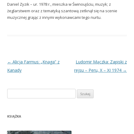
Daniel Zyzik – ur. 1978 r., mieszka w Świnoujściu, muzyk; z
żeglarstwem oraz z tematyką szantową zetknął się na scenie
muzycznej grając z innymi wykonawcami tego nurtu.
Nawigacja
←
Alicja Farmus: „Knaga” z
Ludomir Mączka: Zapiski z
wpisu
Kanady
rejsu – Peru, X – XI 1974
→
Szukaj:
KSIĄŻKA