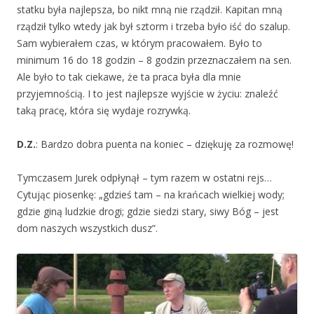
statku była najlepsza, bo nikt mną nie rządził. Kapitan mną
rządził tylko wtedy jak był sztorm i trzeba było iść do szalup.
Sam wybierałem czas, w którym pracowałem. Było to
minimum 16 do 18 godzin – 8 godzin przeznaczałem na sen.
Ale było to tak ciekawe, że ta praca była dla mnie
przyjemnością. I to jest najlepsze wyjście w życiu: znaleźć
taką pracę, która się wydaje rozrywką.
D.Z.
: Bardzo dobra puenta na koniec – dziękuję za rozmowę!
Tymczasem Jurek odpłynął – tym razem w ostatni rejs…
Cytując piosenkę: „gdzieś tam – na krańcach wielkiej wody;
gdzie giną ludzkie drogi; gdzie siedzi stary, siwy Bóg – jest
dom naszych wszystkich dusz”.