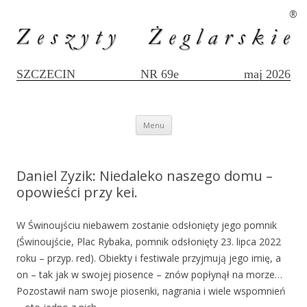
®
SZCZECIN
NR 69e
maj 2026
Przejdź
Menu
do
treści
Daniel Zyzik: Niedaleko naszego domu –
opowieści przy kei.
W Świnoujściu niebawem zostanie odsłonięty jego pomnik
(Świnoujście, Plac Rybaka, pomnik odsłonięty 23. lipca 2022
roku – przyp. red). Obiekty i festiwale przyjmują jego imię, a
on – tak jak w swojej piosence – znów popłynął na morze…
Pozostawił nam swoje piosenki, nagrania i wiele wspomnień