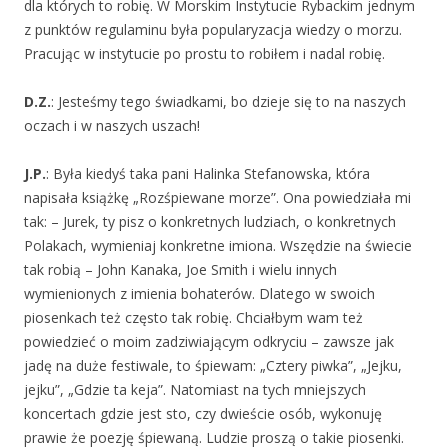
dla których to robię. W Morskim Instytucie Rybackim jednym
z punktów regulaminu była popularyzacja wiedzy o morzu.
Pracując w instytucie po prostu to robiłem i nadal robię.
D.Z.
: Jesteśmy tego świadkami, bo dzieje się to na naszych
oczach i w naszych uszach!
J.P.
: Była kiedyś taka pani Halinka Stefanowska, która
napisała książkę „Rozśpiewane morze”. Ona powiedziała mi
tak: – Jurek, ty pisz o konkretnych ludziach, o konkretnych
Polakach, wymieniaj konkretne imiona. Wszędzie na świecie
tak robią – John Kanaka, Joe Smith i wielu innych
wymienionych z imienia bohaterów. Dlatego w swoich
piosenkach też często tak robię. Chciałbym wam też
powiedzieć o moim zadziwiającym odkryciu – zawsze jak
jadę na duże festiwale, to śpiewam: „Cztery piwka”, „Jejku,
jejku”, „Gdzie ta keja”. Natomiast na tych mniejszych
koncertach gdzie jest sto, czy dwieście osób, wykonuję
prawie że poezję śpiewaną. Ludzie proszą o takie piosenki.