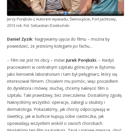
Jerzy Porębski z Autorem wywiadu, Świnoujście, Port Jachtowy,
2013 rok. Fot. Sebastian Dziekoński
Daniel Zyzik
: Nagrywamy ujęcia do filmu – można by
powiedzieć, że jesteśmy kolegami po fachu…
– Film nie jest mi obcy – mówi
Jurek Porębski
. – Kiedyś
pracowałem w centralnym szpitalu górniczym w Bytomiu
jako kierownik laboratorium i tam był pielęgniarz, który się
interesował filmem. Chciałem mu pomóc, więc poszedłem
do dyrektora i mówię: słuchaj, chcemy nakręcić film o
szpitalu. Taki prawdziwy, bez znieczulenia. Dostaliśmy zgodę.
Nakręciliśmy wszystko: operacje, zabiegi u okulisty i
dermatologa. Pokazaliśmy, jak chorzy odpoczywają w
świetlicy, jak w bufecie kupują sobie ciasteczka, jak
opowiadają wszystkim wokół o swoich chorobach.
Wysłaliśmy ten film na konkurs. Zajął czołowe miejsce, choć