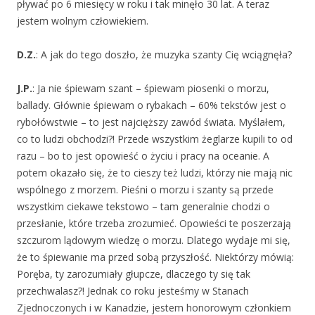
pływać po 6 miesięcy w roku i tak minęło 30 lat. A teraz
jestem wolnym człowiekiem.
D.Z.
: A jak do tego doszło, że muzyka szanty Cię wciągnęła?
J.P.
: Ja nie śpiewam szant – śpiewam piosenki o morzu,
ballady. Głównie śpiewam o rybakach – 60% tekstów jest o
rybołówstwie – to jest najcięższy zawód świata. Myślałem,
co to ludzi obchodzi?! Przede wszystkim żeglarze kupili to od
razu – bo to jest opowieść o życiu i pracy na oceanie. A
potem okazało się, że to cieszy też ludzi, którzy nie mają nic
wspólnego z morzem. Pieśni o morzu i szanty są przede
wszystkim ciekawe tekstowo – tam generalnie chodzi o
przesłanie, które trzeba zrozumieć. Opowieści te poszerzają
szczurom lądowym wiedzę o morzu. Dlatego wydaje mi się,
że to śpiewanie ma przed sobą przyszłość. Niektórzy mówią:
Poręba, ty zarozumiały głupcze, dlaczego ty się tak
przechwalasz?! Jednak co roku jesteśmy w Stanach
Zjednoczonych i w Kanadzie, jestem honorowym członkiem