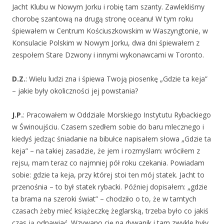
Jacht Klubu w Nowym Jorku i robię tam szanty. Zawlekliśmy
chorobę szantową na drugą stronę oceanu! W tym roku
śpiewałem w Centrum Kościuszkowskim w Waszyngtonie, w
Konsulacie Polskim w Nowym Jorku, dwa dni śpiewałem z
zespołem Stare Dzwony i innymi wykonawcami w Toronto.
D.Z.
: Wielu ludzi zna i śpiewa Twoją piosenkę „Gdzie ta keja”
– jakie były okoliczności jej powstania?
J.P.
: Pracowałem w Oddziale Morskiego Instytutu Rybackiego
w Świnoujściu. Czasem szedłem sobie do baru mlecznego i
kiedyś jedząc śniadanie na bibułce napisałem słowa „Gdzie ta
keja” – na takiej zasadzie, że jem i rozmyślam: wróciłem z
rejsu, mam teraz co najmniej pół roku czekania. Powiadam
sobie: gdzie ta keja, przy której stoi ten mój statek. Jacht to
przenośnia – to był statek rybacki. Później dopisałem: „gdzie
ta brama na szeroki świat” – chodziło o to, że w tamtych
czasach żeby mieć książeczkę żeglarską, trzeba było co jakiś
czas ją odnawiać. Wzywano cię na dywanik i tam zwykle były