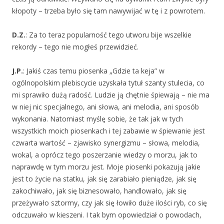
kłopoty – trzeba było się tam nawywijać w tę i z powrotem.
D.Z.
: Za to teraz popularność tego utworu bije wszelkie
rekordy – tego nie mogłeś przewidzieć.
J.P.
: Jakiś czas temu piosenka „Gdzie ta keja” w
ogólnopolskim plebiscycie uzyskała tytuł szanty stulecia, co
mi sprawiło dużą radość. Ludzie ją chętnie śpiewają – nie ma
w niej nic specjalnego, ani słowa, ani melodia, ani sposób
wykonania. Natomiast myślę sobie, że tak jak w tych
wszystkich moich piosenkach i tej zabawie w śpiewanie jest
czwarta wartość – zjawisko synergizmu – słowa, melodia,
wokal, a oprócz tego poszerzanie wiedzy o morzu, jak to
naprawdę w tym morzu jest. Moje piosenki pokazują jakie
jest to życie na statku, jak się zarabiało pieniądze, jak się
zakochiwało, jak się biznesowało, handlowało, jak się
przeżywało sztormy, czy jak się łowiło duże ilości ryb, co się
odczuwało w kieszeni. I tak bym opowiedział o powodach,