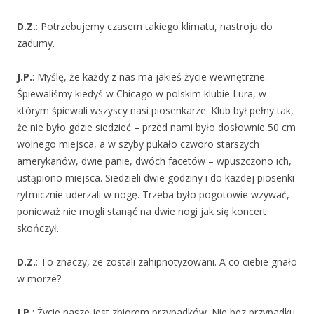
D.Z.
: Potrzebujemy czasem takiego klimatu, nastroju do
zadumy.
J.P.
: Myślę, że każdy z nas ma jakieś życie wewnętrzne.
Śpiewaliśmy kiedyś w Chicago w polskim klubie Lura, w
którym śpiewali wszyscy nasi piosenkarze. Klub był pełny tak,
że nie było gdzie siedzieć – przed nami było dosłownie 50 cm
wolnego miejsca, a w szyby pukało czworo starszych
amerykanów, dwie panie, dwóch facetów – wpuszczono ich,
ustąpiono miejsca. Siedzieli dwie godziny i do każdej piosenki
rytmicznie uderzali w nogę. Trzeba było pogotowie wzywać,
ponieważ nie mogli stanąć na dwie nogi jak się koncert
skończył.
D.Z.
: To znaczy, że zostali zahipnotyzowani. A co ciebie gnało
w morze?
J.P.
: Życie nasze jest zbiorem przypadków. Nie bez przypadku