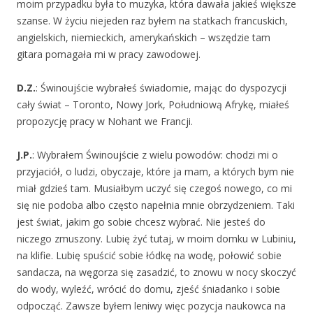
moim przypadku była to muzyka, która dawała jakieś większe
szanse. W życiu niejeden raz byłem na statkach francuskich,
angielskich, niemieckich, amerykańskich – wszędzie tam
gitara pomagała mi w pracy zawodowej.
D.Z.
: Świnoujście wybrałeś świadomie, mając do dyspozycji
cały świat – Toronto, Nowy Jork, Południową Afrykę, miałeś
propozycję pracy w Nohant we Francji.
J.P.
: Wybrałem Świnoujście z wielu powodów: chodzi mi o
przyjaciół, o ludzi, obyczaje, które ja mam, a których bym nie
miał gdzieś tam. Musiałbym uczyć się czegoś nowego, co mi
się nie podoba albo często napełnia mnie obrzydzeniem. Taki
jest świat, jakim go sobie chcesz wybrać. Nie jesteś do
niczego zmuszony. Lubię żyć tutaj, w moim domku w Lubiniu,
na klifie. Lubię spuścić sobie łódkę na wodę, połowić sobie
sandacza, na węgorza się zasadzić, to znowu w nocy skoczyć
do wody, wyleźć, wrócić do domu, zjeść śniadanko i sobie
odpocząć. Zawsze byłem leniwy więc pozycja naukowca na