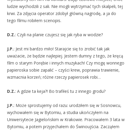
ludzie wychodzili z sali. Nie mogli wytrzymać tych skalpeli, tej
krwi. Za zdjęcia operator zdobył główną nagrodę, a ja do
tego filmu robiłem scenopis.
D.Z.
: Czyli na planie czujesz się jak ryba w wodzie?
J.P.
: Jest mi bardzo miło! Starajcie się to zrobić tak jak
uważacie, że będzie najlepiej. Jestem dumny z tego, że kręcą
film o starym Porębie i innych muzykach! Czy mogę wonnego
papieroska sobie zapalić – czyści krew, poprawia trawienie,
wzmacnia korzeń; różne rzeczy papierosek robi…
D.Z.
: A gdzie ta keja?! Bo trafiłeś tu z innego grodu?
J.P.
: Może sprostujemy od razu: urodziłem się w Sosnowcu,
wychowałem się w Bytomiu, a studia ukończyłem na
Uniwersytecie Jagielońskim w Krakowie. Pracowałem 3 lata w
Bytomiu, a potem przyjechałem do Świnoujścia. Zacząłem