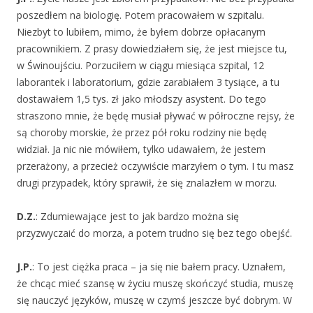
poszedłem na biologię. Potem pracowałem w szpitalu.
Niezbyt to lubiłem, mimo, że byłem dobrze opłacanym
pracownikiem. Z prasy dowiedziałem się, że jest miejsce tu,
w Świnoujściu. Porzuciłem w ciągu miesiąca szpital, 12
laborantek i laboratorium, gdzie zarabiałem 3 tysiące, a tu
dostawałem 1,5 tys. zł jako młodszy asystent. Do tego
straszono mnie, że będę musiał pływać w półroczne rejsy, że
są choroby morskie, że przez pół roku rodziny nie będę
widział. Ja nic nie mówiłem, tylko udawałem, że jestem
przerażony, a przecież oczywiście marzyłem o tym. I tu masz
drugi przypadek, który sprawił, że się znalazłem w morzu.
D.Z.
: Zdumiewające jest to jak bardzo można się
przyzwyczaić do morza, a potem trudno się bez tego obejść.
J.P.
: To jest ciężka praca – ja się nie bałem pracy. Uznałem,
że chcąc mieć szansę w życiu muszę skończyć studia, muszę
się nauczyć języków, muszę w czymś jeszcze być dobrym. W