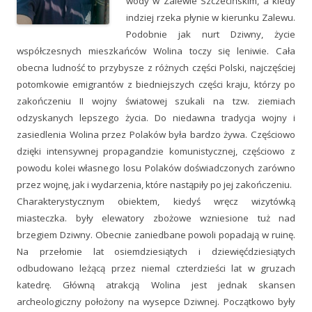
wody w Zalewie Szczecińskim, a kiedy
indziej rzeka płynie w kierunku Zalewu.
Podobnie jak nurt Dziwny, życie
współczesnych mieszkańców Wolina toczy się leniwie. Cała
obecna ludność to przybysze z różnych części Polski, najczęściej
potomkowie emigrantów z biedniejszych części kraju, którzy po
zakończeniu II wojny światowej szukali na tzw. ziemiach
odzyskanych lepszego życia. Do niedawna tradycja wojny i
zasiedlenia Wolina przez Polaków była bardzo żywa. Częściowo
dzięki intensywnej propagandzie komunistycznej, częściowo z
powodu kolei własnego losu Polaków doświadczonych zarówno
przez wojnę, jak i wydarzenia, które nastąpiły po jej zakończeniu.
Charakterystycznym obiektem, kiedyś wręcz wizytówką
miasteczka. były elewatory zbożowe wzniesione tuż nad
brzegiem Dziwny. Obecnie zaniedbane powoli popadają w ruinę.
Na przełomie lat osiemdziesiątych i dziewięćdziesiątych
odbudowano leżącą przez niemal czterdzieści lat w gruzach
katedrę. Główną atrakcją Wolina jest jednak skansen
archeologiczny położony na wysepce Dziwnej. Początkowo były