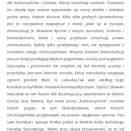
dla barbarzyńców i Greków, którzy mieszkają naokoło. Ponieważ
na chwałę tego miasta wypowiada się rzeczy wielkie i zaledwie
godne wiary, chętnie dorzucę kilka słów godnych opowiedzenia.
Jest to rzeczywiście największe z miast, jakie są w Europie.
Zamieszkują je Słowianie łącznie z innymi narodami, Grekami i
barbarzyńcami; także i sascy przybysze otrzymują prawo
zamieszkania, byleby tylko przebywając tam, nie występowali z
oznakami swego chrześcijaństwa. Wszyscy bowiem
[mieszkańcy]
jeszcze dotąd podlegają błędom pogaństwa; zresztą pod względem
obyczajów i gościnności nie znajdzie się lud bardziej uczciwy i
przychylny. Jest tam latarnia morska, którą mieszkańcy nazywają
ogniem greckim
(tłum. G. Labuda).Tak więc według tego
kronikarza był Wolin miastem kosmopolitycznym. Oprócz Słowian
mieszkali w nim Rusini lub Bizantyjczycy (wymienieni w tekście
Grecy) oraz Niemcy. Być może przez „barbarzyńców” rozumie
innych pogan, w tym Skandynawów, wśród których
chrześcijaństwo przyjmowało się powoli i wyjątkowo opornie. Ten
sam kronikarz opisuje krótko pobyt w Wolinie króla duńskiego
Haralda Sinozębego. Warto przy okazji przypomnieć, że to od