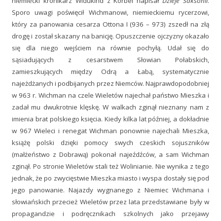
niemiecki kronikarz Widukind z Korbei napisał
Dzieje Saksonii
.
Sporo uwagi poświęcił Wichmanowi, niemieckiemu rycerzowi,
który za panowania cesarza Ottona I (936 – 973) zszedł na złą
drogę i został skazany na banicję. Opuszczenie ojczyzny okazało
się dla niego wejściem na równie pochyłą. Udał się do
sąsiadujących z cesarstwem Słowian Połabskich,
zamieszkujących między Odrą a Łabą, systematycznie
najeżdżanych i podbijanych przez Niemców. Najprawdopodobniej
w 963 r. Wichman na czele Wieletów najechał państwo Mieszka i
zadał mu dwukrotnie klęskę. W walkach zginął nieznany nam z
imienia brat polskiego księcia. Kiedy kilka lat później, a dokładnie
w 967 Wieleci i renegat Wichman ponownie najechali Mieszka,
książę polski dzięki pomocy swych czeskich sojuszników
(małżeństwo z Dobrawą) pokonał najeźdźców, a sam Wichman
zginął. Po stronie Wieletów stali też Wolinianie. Nie wynika z tego
jednak, że po zwycięstwie Mieszka miasto i wyspa dostały się pod
jego panowanie. Najazdy wygnanego z Niemiec Wichmana i
słowiańskich przecież Wieletów przez lata przedstawiane były w
propagandzie i podręcznikach szkolnych jako przejawy