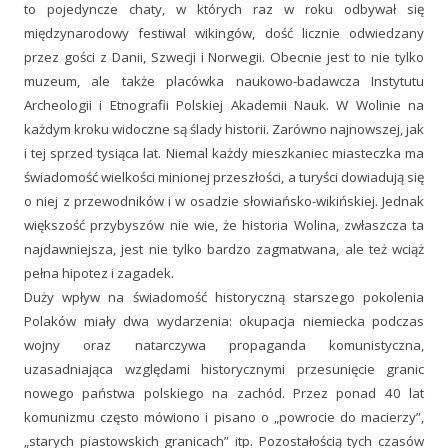
to pojedyncze chaty, w których raz w roku odbywał się
międzynarodowy festiwal wikingów, dość licznie odwiedzany
przez gości z Danii, Szwecji i Norwegii. Obecnie jest to nie tylko
muzeum, ale także placówka naukowo-badawcza Instytutu
Archeologii i Etnografii Polskiej Akademii Nauk. W Wolinie na
każdym kroku widoczne są ślady historii. Zarówno najnowszej, jak
i tej sprzed tysiąca lat. Niemal każdy mieszkaniec miasteczka ma
świadomość wielkości minionej przeszłości, a turyści dowiadują się
o niej z przewodników i w osadzie słowiańsko-wikińskiej. Jednak
większość przybyszów nie wie, że historia Wolina, zwłaszcza ta
najdawniejsza, jest nie tylko bardzo zagmatwana, ale też wciąż
pełna hipotez i zagadek.
Duży wpływ na świadomość historyczną starszego pokolenia
Polaków miały dwa wydarzenia: okupacja niemiecka podczas
wojny oraz natarczywa propaganda komunistyczna,
uzasadniająca względami historycznymi przesunięcie granic
nowego państwa polskiego na zachód. Przez ponad 40 lat
komunizmu często mówiono i pisano o „powrocie do macierzy”,
„starych piastowskich granicach” itp. Pozostałością tych czasów