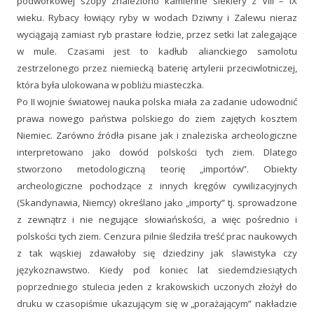
podwórkowej szopy znaleziono kamienne siekiery z VIII – IX
wieku. Rybacy łowiący ryby w wodach Dziwny i Zalewu nieraz
wyciągają zamiast ryb prastare łodzie, przez setki lat zalegające
w mule. Czasami jest to kadłub alianckiego samolotu
zestrzelonego przez niemiecką baterię artylerii przeciwlotniczej,
która była ulokowana w pobliżu miasteczka.
Po II wojnie światowej nauka polska miała za zadanie udowodnić
prawa nowego państwa polskiego do ziem zajętych kosztem
Niemiec. Zarówno źródła pisane jak i znaleziska archeologiczne
interpretowano jako dowód polskości tych ziem. Dlatego
stworzono metodologiczną teorię „importów”. Obiekty
archeologiczne pochodzące z innych kręgów cywilizacyjnych
(Skandynawia, Niemcy) określano jako „importy” tj. sprowadzone
z zewnątrz i nie negujące słowiańskości, a więc pośrednio i
polskości tych ziem. Cenzura pilnie śledziła treść prac naukowych
z tak wąskiej zdawałoby się dziedziny jak slawistyka czy
językoznawstwo. Kiedy pod koniec lat siedemdziesiątych
poprzedniego stulecia jeden z krakowskich uczonych złożył do
druku w czasopiśmie ukazującym się w „porażającym” nakładzie