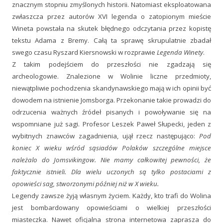
znacznym stopniu zmyślonych historii. Natomiast eksploatowana
zwłaszcza przez autorów XVI legenda o zatopionym mieście
Wineta powstała na skutek błędnego odczytania przez kopistę
tekstu Adama z Bremy. Całą ta sprawę skrupulatnie zbadał
swego czasu Ryszard Kiersnowski w rozprawie
Legenda Winety
.
Z takim podejściem do przeszłości nie zgadzają się
archeologowie. Znalezione w Wolinie liczne przedmioty,
niewątpliwie pochodzenia skandynawskiego mają w ich opinii być
dowodem na istnienie Jomsborga. Przekonanie takie prowadzi do
odrzucenia ważnych źródeł pisanych i powoływanie się na
wspomniane już sagi. Profesor Leszek Paweł Słupecki, jeden z
wybitnych znawców zagadnienia, ujął rzecz następująco:
Pod
koniec X wieku wśród sąsiadów Polaków szczególne miejsce
należalo do Jomsvikingow. Nie mamy całkowitej pewności, że
faktycznie istnieli. Dla wielu uczonych są tylko postaciami z
opowieści sag, stworzonymi później niż w X wieku.
Legendy zawsze żyją własnym życiem. Każdy, kto trafi do Wolina
jest bombardowany opowieściami o wielkiej przeszłości
miasteczka. Nawet oficjalna strona internetowa zaprasza do