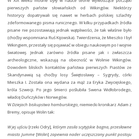
W XIX wieku modne były w nauce teorie wywodzące początki
pierwszych państw słowiańskich od Wikingów. Niektórzy
historycy dopatrywali się nawet w herbach polskiej szlachty
zdeformowanego pisma runicznego. W kilku przypadkach źródła
pisane nie pozostawiają jednak wątpliwości, że tak właśnie było
(choćby wspomniana Ruś Kijowska). Twierdzenia, że Mieszko I był
Wikingiem, przestały się pojawiać w obiegu naukowym po I wojnie
światowej. Jednak zarówno źródła pisane jak i zwłaszcza
archeologiczne, wskazują na obecność w Wolinie Wikingów.
Dowodem bliskich kontaktów państwa pierwszych Piastów ze
Skandynawią są choćby losy Świętosławy – Sygrydy, córki
Mieszka I. Została ona wydana za mąż za Eryka Zwycięskiego,
króla Szwecji. Po jego śmierci poślubiła Swena Widłobrodego,
władcę Duńczyków i Norwegów.
W
Dziejach biskupstwa hamburskiego,
niemiecki kronikarz Adam z
Bremy, opisuje Wolin tak:
W jej ujściu
[rzeki Odry]
, którym zasila scytyjskie bagna, przesławne
miasto Jumme
[Wolin]
zapewnia nader uczęszczany punkt postoju