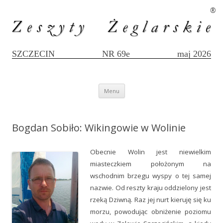
®
SZCZECIN
NR 69e
maj 2026
Przejdź
Menu
do
treści
Bogdan Sobiło: Wikingowie w Wolinie
Obecnie Wolin jest niewielkim
miasteczkiem położonym na
wschodnim brzegu wyspy o tej samej
nazwie. Od reszty kraju oddzielony jest
rzeką Dziwną. Raz jej nurt kieruję się ku
morzu, powodując obniżenie poziomu