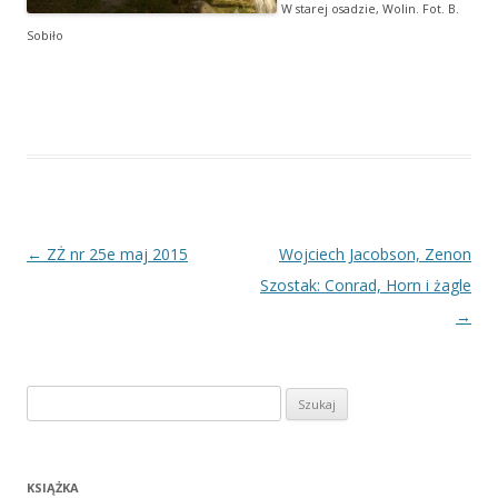
W starej osadzie, Wolin. Fot. B.
Sobiło
Nawigacja
←
ZŻ nr 25e maj 2015
Wojciech Jacobson, Zenon
wpisu
Szostak: Conrad, Horn i żagle
→
Szukaj:
KSIĄŻKA