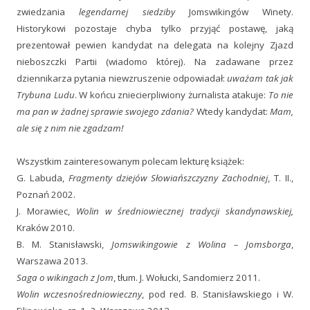
zwiedzania
legendarnej siedziby
Jomswikingów Winety.
Historykowi pozostaje chyba tylko przyjąć postawę, jaką
prezentował pewien kandydat na delegata na kolejny Zjazd
nieboszczki Partii (wiadomo której). Na zadawane przez
dziennikarza pytania niewzruszenie odpowiadał:
uważam tak jak
Trybuna Ludu
. W końcu zniecierpliwiony żurnalista atakuje:
To nie
ma pan w żadnej sprawie swojego zdania?
Wtedy kandydat:
Mam,
ale się z nim nie zgadzam!
Wszystkim zainteresowanym polecam lekturę książek:
G. Labuda,
Fragmenty dziejów Słowiańszczyzny Zachodniej
, T. II.,
Poznań 2002.
J. Morawiec,
Wolin w średniowiecznej tradycji skandynawskiej,
Kraków 2010.
B. M. Stanisławski,
Jomswikingowie z Wolina – Jomsborga
,
Warszawa 2013.
Saga o wikingach z Jom
, tłum. J. Wołucki, Sandomierz 2011.
Wolin wczesnośredniowieczny
, pod red. B. Stanisławskiego i W.