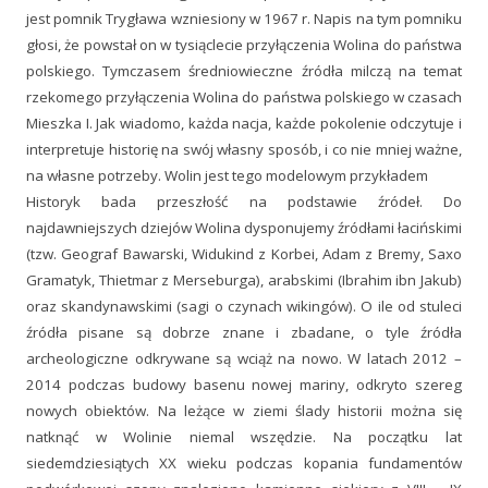
jest pomnik Trygława wzniesiony w 1967 r. Napis na tym pomniku
głosi, że powstał on w tysiąclecie przyłączenia Wolina do państwa
polskiego. Tymczasem średniowieczne źródła milczą na temat
rzekomego przyłączenia Wolina do państwa polskiego w czasach
Mieszka I. Jak wiadomo, każda nacja, każde pokolenie odczytuje i
interpretuje historię na swój własny sposób, i co nie mniej ważne,
na własne potrzeby. Wolin jest tego modelowym przykładem
Historyk bada przeszłość na podstawie źródeł. Do
najdawniejszych dziejów Wolina dysponujemy źródłami łacińskimi
(tzw. Geograf Bawarski, Widukind z Korbei, Adam z Bremy, Saxo
Gramatyk, Thietmar z Merseburga), arabskimi (Ibrahim ibn Jakub)
oraz skandynawskimi (sagi o czynach wikingów). O ile od stuleci
źródła pisane są dobrze znane i zbadane, o tyle źródła
archeologiczne odkrywane są wciąż na nowo. W latach 2012 –
2014 podczas budowy basenu nowej mariny, odkryto szereg
nowych obiektów. Na leżące w ziemi ślady historii można się
natknąć w Wolinie niemal wszędzie. Na początku lat
siedemdziesiątych XX wieku podczas kopania fundamentów