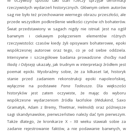
W oczywisty sposób taki stan rzeczy sprzyjał deformacji
rzeczywistych wydarzeń historycznych. Głównym celem autorów
sag nie było też przechowanie wiernego obrazu przeszłości, ale
przede wszystkim podkreślenie wielkości czynów ich bohaterów.
Świat przedstawiony w sagach nigdy nie istniał. Jest na ogół
barwnym i ciekawym połączeniem elementów różnych
rzeczywistości: czasów kiedy żyli opisywani bohaterowie, epoki
współczesnej autorowi oraz tego, co je od siebie oddziela.
Intensywne i szczegółowe badania prowadzone choćby nad
Iliadą i Odyseją
ukazały, jak trudnym w interpretacji źródłem jest
poemat epicki. Wyobraźmy sobie, że za kilkaset lat, historyk
stanie przed zadaniem rekonstrukcji epoki napoleońskiej,
wyłącznie na podstawie
Pana Tadeusza
. Dla większości
historyków jest zatem oczywiste, że mając do wyboru
współczesne wydarzeniom źródła łacińskie (Widukind, Saxo
Gramatyk, Adam z Bremy, Thietmar, Helmold) oraz późniejsze
sagi skandynawskie, pierwszeństwo należy dać tym pierwszym.
Także dlatego, że kronikarze X – XII wieku stawiali sobie za
zadanie rejestrowanie faktów, a nie podawanie barwnych, w