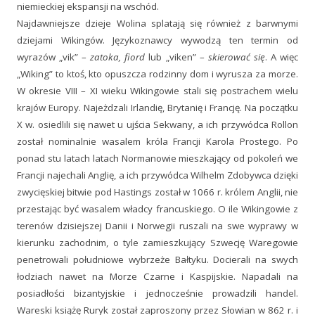
niemieckiej ekspansji na wschód.
Najdawniejsze dzieje Wolina splatają się również z barwnymi
dziejami Wikingów. Językoznawcy wywodzą ten termin od
wyrazów „vik” –
zatoka, fiord
lub „viken” –
skierować się
. A więc
„Wiking” to ktoś, kto opuszcza rodzinny dom i wyrusza za morze.
W okresie VIII – XI wieku Wikingowie stali się postrachem wielu
krajów Europy. Najeżdzali Irlandię, Brytanię i Francję. Na początku
X w. osiedlili się nawet u ujścia Sekwany, a ich przywódca Rollon
został nominalnie wasalem króla Francji Karola Prostego. Po
ponad stu latach latach Normanowie mieszkający od pokoleń we
Francji najechali Anglię, a ich przywódca Wilhelm Zdobywca dzięki
zwycięskiej bitwie pod Hastings został w 1066 r. królem Anglii, nie
przestając być wasalem władcy francuskiego. O ile Wikingowie z
terenów dzisiejszej Danii i Norwegii ruszali na swe wyprawy w
kierunku zachodnim, o tyle zamieszkujący Szwecję Waregowie
penetrowali południowe wybrzeże Bałtyku. Docierali na swych
łodziach nawet na Morze Czarne i Kaspijskie. Napadali na
posiadłości bizantyjskie i jednocześnie prowadzili handel.
Wareski książę Ruryk został zaproszony przez Słowian w 862 r. i