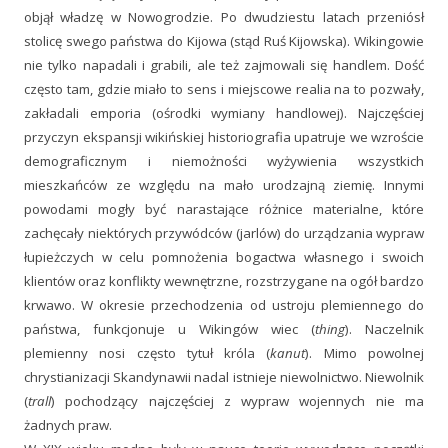
objął władzę w Nowogrodzie. Po dwudziestu latach przeniósł
stolicę swego państwa do Kijowa (stąd Ruś Kijowska). Wikingowie
nie tylko napadali i grabili, ale też zajmowali się handlem. Dość
często tam, gdzie miało to sens i miejscowe realia na to pozwały,
zakładali emporia (ośrodki wymiany handlowej). Najczęściej
przyczyn ekspansji wikińskiej historiografia upatruje we wzroście
demograficznym i niemożności wyżywienia wszystkich
mieszkańców ze względu na mało urodzajną ziemię. Innymi
powodami mogły być narastające różnice materialne, które
zachęcały niektórych przywódców (jarlów) do urządzania wypraw
łupieżczych w celu pomnożenia bogactwa własnego i swoich
klientów oraz konflikty wewnętrzne, rozstrzygane na ogół bardzo
krwawo. W okresie przechodzenia od ustroju plemiennego do
państwa, funkcjonuje u Wikingów wiec (
thing
). Naczelnik
plemienny nosi często tytuł króla (
kanut
). Mimo powolnej
chrystianizacji Skandynawii nadal istnieje niewolnictwo. Niewolnik
(
trall
) pochodzący najczęściej z wypraw wojennych nie ma
żadnych praw.