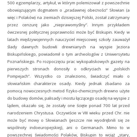
500 egzemplarzy, artykuł, w którym polemizował z powszechnie
obowiązującym dogmatem o „pradawnej obecności” Słowian (a
więc i Polaków) na ziemiach dzisiejszej Polski, został zatrzymany
przez cenzurę jako „nieprawomyślny”. Innym przykładem
ówczesnej politycznej poprawności może być Biskupin. Kiedy w
latach międzywojennych nauczyciel miejscowej szkoły zauważył
ślady dawnych budowli drewnianych na wyspie Jeziora
Biskupińskiego, powiadomił o tym archeologów z Uniwersytetu
Poznańskiego. Po rozpoczęciu prac wykopaliskowych gazety na
pierwszych stronach donosiły o odkryciach w „polskich
Pompejach”. Wszystko co znaleziono, świadczyć miało o
słowiańskim charakterze osady. Kiedy jednak zbadano za
pomocą nowoczesnych metod fizyko-chemicznych drewno użyte
do budowy domów, palisady i mostu łączącego osadę na wyspie z
lądem, okazało się, że zostały one ścięte ponad 700 lat przed
narodzeniem Chrystusa. Oczywiście w VIII wieku przed Chr. nie
może być mowy o Słowianach (jeszcze nie wyodrębnili się ze
wspólnoty indoeuropejskiej), ani o Germanach. Mimo to w
powszechnej świadomości Polaków, Biskupin to wciąż „stary,