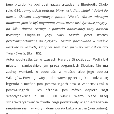
jego przydomka pochodzi nazwa urządzenia Bluetooth. Około
roku 986
: ranny uciekł podczas bitwy, wsiadł na statek i dotarł do
miasta Słowian nazywanego Jumne
[Wolin]
. Wbrew własnym
obawom, jako że byli poganami, został przez nich życzliwie przyjęty,
po kilku dniach cierpiąc z powodu odniesionej rany odszedł
wyznając Chrystusa. Jego ciało zostało przez wojsko
przetransportowane do ojczyzny i zostało pochowane w mieście
Roskilde w kościele, który on sam jako pierwszy wzniósł ku czci
Trójcy Świętej
(tłum. BS).
Autor podkreśla, że w czasach Haralda Sinozębego, Wolin był
miastem zamieszkiwanym przez pogańskich Słowian. Nie ma
żadnej wzmianki o obecności w mieście albo jego pobliżu
Wikingów. Powstaje więc podstawowe pytania, jak narodziła się
legenda o mieście Jom, Jomswikingach oraz o Winecie? Otóż o
Jomswikingach i ich ośrodku Jom mówią dopiero sagi
skandynawskie z XII i XIII wieku. Warto nieco bliżej
scharakteryzować te źródła. Sagi powstawały w społeczeństwie
niepiśmiennym, w którym dominowała kultura ustna (
oral culture
).