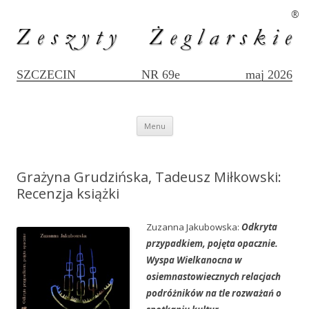
®
SZCZECIN
NR 69e
maj 2026
Przejdź
Menu
do
treści
Grażyna Grudzińska, Tadeusz Miłkowski:
Recenzja książki
Zuzanna Jakubowska:
Odkryta
przypadkiem, pojęta opacznie.
Wyspa Wielkanocna w
osiemnastowiecznych relacjach
podróżników na tle rozważań o