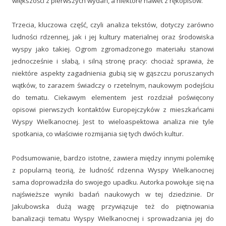
większości z pierwszych wydań, a niektóre nawet z rękopisów.
Trzecia, kluczowa część, czyli analiza tekstów, dotyczy zarówno
ludności rdzennej, jak i jej kultury materialnej oraz środowiska
wyspy jako takiej. Ogrom zgromadzonego materiału stanowi
jednocześnie i słabą, i silną stronę pracy: chociaż sprawia, że
niektóre aspekty zagadnienia gubią się w gąszczu poruszanych
wątków, to zarazem świadczy o rzetelnym, naukowym podejściu
do tematu. Ciekawym elementem jest rozdział poświęcony
opisowi pierwszych kontaktów Europejczyków z mieszkańcami
Wyspy Wielkanocnej. Jest to wieloaspektowa analiza nie tyle
spotkania, co właściwie rozmijania się tych dwóch kultur.
Podsumowanie, bardzo istotne, zawiera między innymi polemikę
z popularną teorią, że ludność rdzenna Wyspy Wielkanocnej
sama doprowadziła do swojego upadku. Autorka powołuje się na
najświeższe wyniki badań naukowych w tej dziedzinie. Dr
Jakubowska dużą wagę przywiązuje też do piętnowania
banalizacji tematu Wyspy Wielkanocnej i sprowadzania jej do