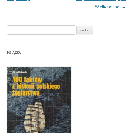
Wielkanocnej
→
Szukaj:
KSIĄŻKA