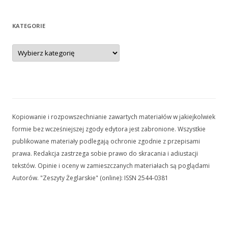
KATEGORIE
Kategorie
Kopiowanie i rozpowszechnianie zawartych materiałów w jakiejkolwiek
formie bez wcześniejszej zgody edytora jest zabronione. Wszystkie
publikowane materiały podlegają ochronie zgodnie z przepisami
prawa. Redakcja zastrzega sobie prawo do skracania i adiustacji
tekstów. Opinie i oceny w zamieszczanych materiałach są poglądami
Autorów. "Zeszyty Żeglarskie" (online): ISSN 2544-0381
Kopiowanie i rozpowszechnianie zawartych materiałów w jakiejkolwiek
formie bez wcześniejszej zgody edytora jest zabronione. Wszystkie
publikowane materiały podlegają ochronie zgodnie z przepisami prawa.