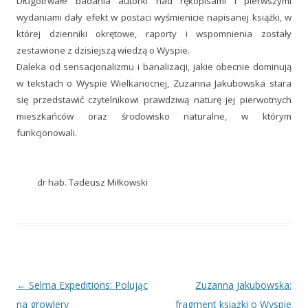
Długotrwałe badania autorki nad rękopisami i pierwszymi
wydaniami dały efekt w postaci wyśmienicie napisanej książki, w
której dzienniki okrętowe, raporty i wspomnienia zostały
zestawione z dzisiejszą wiedzą o Wyspie.
Daleka od sensacjonalizmu i banalizacji, jakie obecnie dominują
w tekstach o Wyspie Wielkanocnej, Zuzanna Jakubowska stara
się przedstawić czytelnikowi prawdziwą naturę jej pierwotnych
mieszkańców oraz środowisko naturalne, w którym
funkcjonowali.
dr hab. Tadeusz Miłkowski
Nawigacja
←
Selma Expeditions: Polując
Zuzanna Jakubowska:
wpisu
na growlery
fragment książki o Wyspie