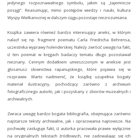
jedynego rozpoznawalnego symbolu, jakim są „tajemnicze
posągi”. Reasumując, mimo postępów wiedzy i nauki, kultura
Wyspy Wielkanocnej w dalszym ciągu pozostaje niezrozumiana.
Książka zawiera również bardzo interesujący aneks, w którym
nalazł się np. fragment poematu Carla Friedricha Behrensa,
uczestnika wyprawy holenderskiej. Należy zwrócić uwagę na fakt,
iż ten poemat w kręgach badaczy tematu długo pozostawał
nieznany. Cennym dodatkiem umieszczonym w aneksie jest
glosariusz słownictwa rapanujskiego, które pojawia się w
rozprawie. Warto nadmienić, że książkę uzupełnia bogaty
materiał ilustracyjny, pochodzący zarówno z archiwum
fotograficznego autorki, jak i pozyskany z zbiorów muzealnych i
archiwalnych.
Zwraca uwagę bardzo bogata bibliografia, obejmująca zarówno
najstarsze teksty archiwalne, jak i opracowania najnowsze. Na
pochwałę zasługuje fakt, iż autorka pracowała prawie wyłącznie
na oryginalnych tekstach źródłowych, nie zadowalając się ich