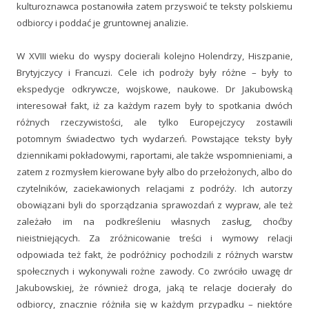
kulturoznawca postanowiła zatem przyswoić te teksty polskiemu
odbiorcy i poddać je gruntownej analizie.
W XVIII wieku do wyspy docierali kolejno Holendrzy, Hiszpanie,
Brytyjczycy i Francuzi. Cele ich podroży były różne – były to
ekspedycje odkrywcze, wojskowe, naukowe. Dr Jakubowską
interesował fakt, iż za każdym razem były to spotkania dwóch
różnych rzeczywistości, ale tylko Europejczycy zostawili
potomnym świadectwo tych wydarzeń. Powstające teksty były
dziennikami pokładowymi, raportami, ale także wspomnieniami, a
zatem z rozmysłem kierowane były albo do przełożonych, albo do
czytelników, zaciekawionych relacjami z podróży. Ich autorzy
obowiązani byli do sporządzania sprawozdań z wypraw, ale też
zależało im na podkreśleniu własnych zasług, choćby
nieistniejących. Za zróżnicowanie treści i wymowy relacji
odpowiada też fakt, że podróżnicy pochodzili z różnych warstw
społecznych i wykonywali rożne zawody. Co zwróciło uwagę dr
Jakubowskiej, że również droga, jaką te relacje docierały do
odbiorcy, znacznie różniła się w każdym przypadku – niektóre