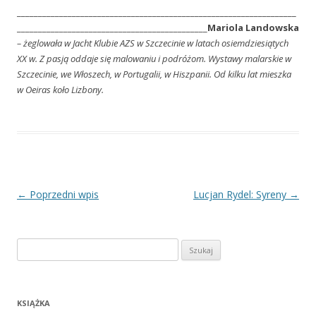
__________________________________________________________________
_____________________________________________
Mariola Landowska
– żeglowała w Jacht Klubie AZS w Szczecinie w latach osiemdziesiątych
XX w. Z pasją oddaje się malowaniu i podróżom. Wystawy malarskie w
Szczecinie, we Włoszech, w Portugalii, w Hiszpanii. Od kilku lat mieszka
w Oeiras koło Lizbony.
Nawigacja
←
Poprzedni wpis
Lucjan Rydel: Syreny
→
wpisu
Szukaj:
KSIĄŻKA