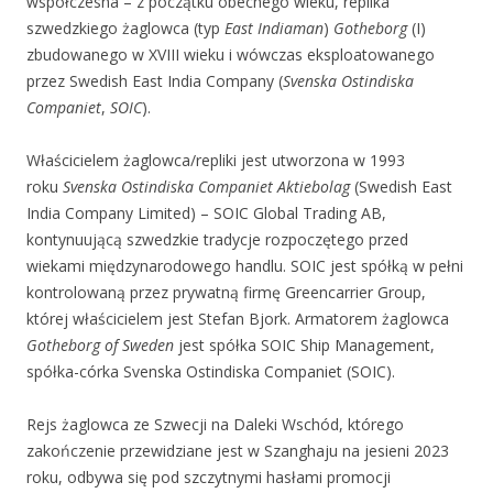
współczesna – z początku obecnego wieku, replika
szwedzkiego żaglowca (typ
East Indiaman
)
Gotheborg
(I)
zbudowanego w XVIII wieku i wówczas eksploatowanego
przez Swedish East India Company (
Svenska Ostindiska
Companiet
,
SOIC
).
Właścicielem żaglowca/repliki jest utworzona w 1993
roku
Svenska Ostindiska Companiet Aktiebolag
(Swedish East
India Company Limited) – SOIC Global Trading AB,
kontynuującą szwedzkie tradycje rozpoczętego przed
wiekami międzynarodowego handlu. SOIC jest spółką w pełni
kontrolowaną przez prywatną firmę Greencarrier Group,
której właścicielem jest Stefan Bjork. Armatorem żaglowca
Gotheborg of Sweden
jest spółka SOIC Ship Management,
spółka-córka Svenska Ostindiska Companiet (SOIC).
Rejs żaglowca ze Szwecji na Daleki Wschód, którego
zakończenie przewidziane jest w Szanghaju na jesieni 2023
roku, odbywa się pod szczytnymi hasłami promocji