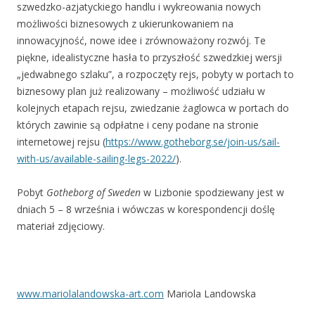
szwedzko-azjatyckiego handlu i wykreowania nowych
możliwości biznesowych z ukierunkowaniem na
innowacyjność, nowe idee i zrównoważony rozwój. Te
piękne, idealistyczne hasła to przyszłość szwedzkiej wersji
„jedwabnego szlaku”, a rozpoczęty rejs, pobyty w portach to
biznesowy plan już realizowany – możliwość udziału w
kolejnych etapach rejsu, zwiedzanie żaglowca w portach do
których zawinie są odpłatne i ceny podane na stronie
internetowej rejsu (
https://www.gotheborg.se/join-us/sail-
with-us/available-sailing-legs-2022/
).
Pobyt
Gotheborg of Sweden
w Lizbonie spodziewany jest w
dniach 5 – 8 września i wówczas w korespondencji doślę
materiał zdjęciowy.
www.mariolalandowska-art.com
Mariola Landowska