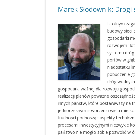
Marek Słodownik: Drogi 
Istotnym zag
budowy sieci 
gospodarki mo
rozwojem flot
systemu dróg 
portów w głąb
niedostatku l
pobudzenie go
dróg wodnych 
gospodarki ważnej dla rozwoju gospod
realizacji planów poważne oszczędnośc
innych państw, które postawiwszy na t
jednoczesnym stworzeniu wielu miejsc 
trudności podnosząc aspekty techniczn
procesami inwestycyjnymi niezwykle ko
państwo nie mogło sobie pozwolić w 