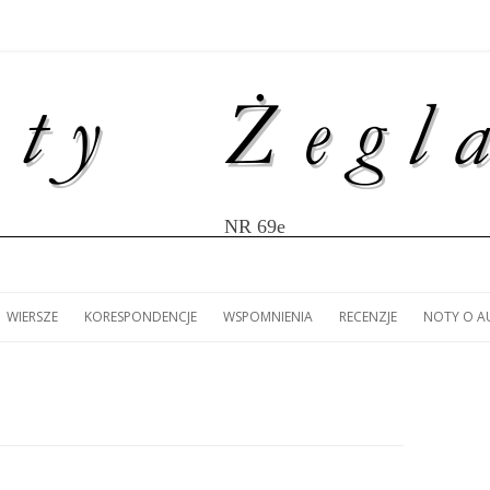
NR 69e
Przejdź
do
WIERSZE
KORESPONDENCJE
WSPOMNIENIA
RECENZJE
NOTY O 
treści
ULISY
IR MĄCZKA: LISTY Z
(ZS): LUDOMIR MĄCZKA –
MARIOLA LANDOWSKA:
(ZS): 80 LAT ŻEGLARSTWA
ANNA KANIECKA-MAZUR
NOTY O 
W
WY JACHTEM „ŚMIAŁY”
LITERACKIE FASCYNACJE.
KORESPONDENCJA Z LIZBONY.
AKADEMICKIEGO W SZCZECINIE.
RECENZJA KSIĄŻKI MARK
ŁA AMERYKI
JACHT KLUB AZS SZCZECIN
SŁODOWNIKA „100 FAK
 LAT AKCJI
NIOWEJ.
HISTORII POLSKIEGO
ŻEGLARSTWA”