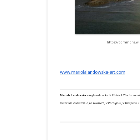
https://commons.wi
Mariola
www.mariolalandowska-art.com
__________________________________________
Mariola Landowska
– żeglowała w Jacht Klubie AZS w Szczecin
malarskie w Szczecinie, we Włoszech, w Portugalii, w Hiszpanii. O