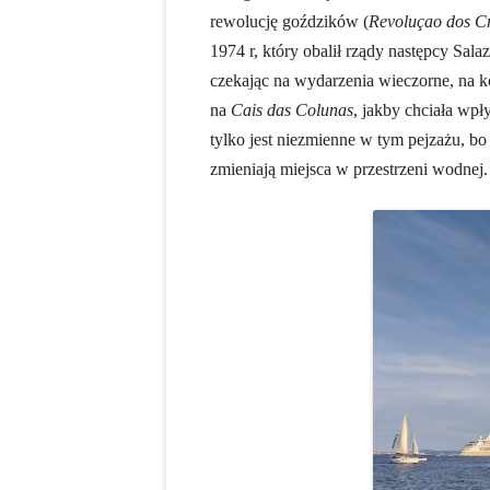
rewolucję goździków (
Revoluçao dos C
1974 r, który obalił rządy następcy Sala
czekając na wydarzenia wieczorne, na ko
na
Cais das Colunas
, jakby chciała wpł
tylko jest niezmienne w tym pejzażu, bo 
zmieniają miejsca w przestrzeni wodnej.