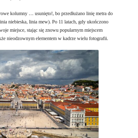
owe kolumny … usunięto!, bo przedłużano linię metra do
linia niebieska, linia mew).
Po 11 latach, gdy ukończono
woje miejsce, stając się znowu popularnym miejscem
akże nieodzownym elementem w kadrze wielu fotografii.