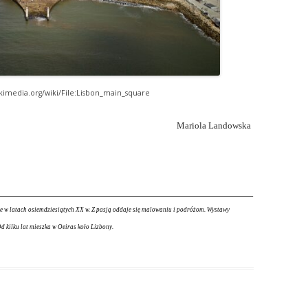
kimedia.org/wiki/File:Lisbon_main_square
 Landowska
______________________________________________________________
ie w latach osiemdziesiątych XX w. Z pasją oddaje się malowaniu i podróżom. Wystawy
d kilku lat mieszka w Oeiras koło Lizbony.