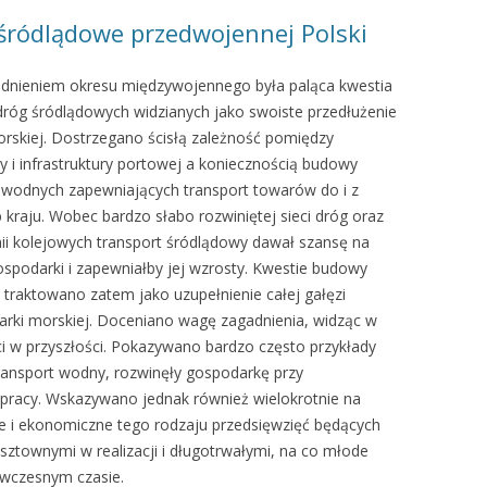
śródlądowe przedwojennej Polski
adnieniem okresu międzywojennego była paląca kwestia
dróg śródlądowych widzianych jako swoiste przedłużenie
rskiej. Dostrzegano ścisłą zależność pomiędzy
y i infrastruktury portowej a koniecznością budowy
wodnych zapewniających transport towarów do i z
 kraju. Wobec bardzo słabo rozwiniętej sieci dróg oraz
inii kolejowych transport śródlądowy dawał szansę na
spodarki i zapewniałby jej wzrosty. Kwestie budowy
traktowano zatem jako uzupełnienie całej gałęzi
arki morskiej. Doceniano wagę zagadnienia, widząc w
i w przyszłości. Pokazywano bardzo często przykłady
ransport wodny, rozwinęły gospodarkę przy
pracy. Wskazywano jednak również wielokrotnie na
e i ekonomiczne tego rodzaju przedsięwzięć będących
sztownymi w realizacji i długotrwałymi, na co młode
ówczesnym czasie.