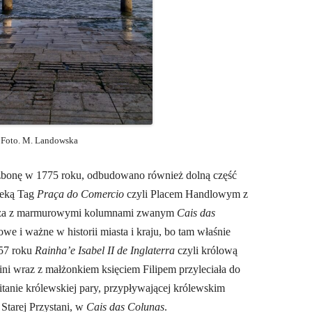
Foto. M. Landowska
Lizbonę w 1775 roku, odbudowano również dolną część
zeką Tag
Praça do Comercio
czyli Placem Handlowym z
zeża z marmurowymi kolumnami zwanym
Cais das
owe i ważne w historii miasta i kraju, bo tam właśnie
957 roku
Rainha’e Isabel II de Inglaterra
czyli królową
hini wraz z małżonkiem księciem Filipem przyleciała do
itanie królewskiej pary, przypływającej królewskim
 Starej Przystani, w
Cais das Colunas
.