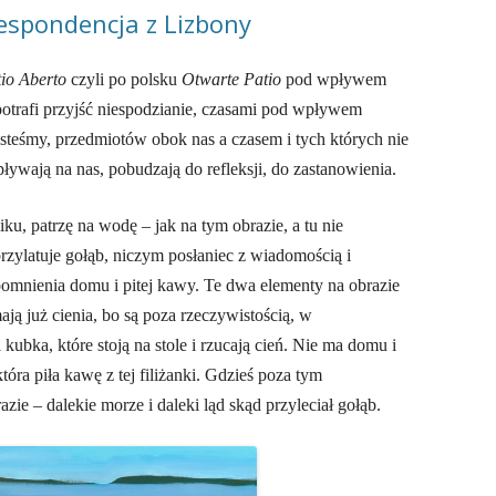
espondencja z Lizbony
io Aberto
czyli po polsku
Otwarte Patio
pod wpływem
a potrafi przyjść niespodzianie, czasami pod wpływem
esteśmy, przedmiotów obok nas a czasem i tych których nie
ływają na nas, pobudzają do refleksji, do zastanowienia.
iku, patrzę na wodę – jak na tym obrazie, a tu nie
rzylatuje gołąb, niczym posłaniec z wiadomością i
omnienia domu i pitej kawy. Te dwa elementy na obrazie
ają już cienia, bo są poza rzeczywistością, w
kubka, które stoją na stole i rzucają cień. Nie ma domu i
która piła kawę z tej filiżanki. Gdzieś poza tym
zie – dalekie morze i daleki ląd skąd przyleciał gołąb.