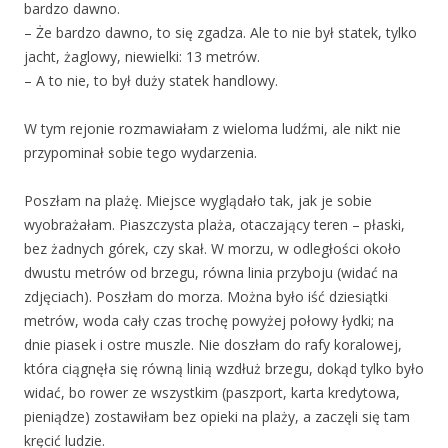
bardzo dawno.
– Że bardzo dawno, to się zgadza. Ale to nie był statek, tylko
jacht, żaglowy, niewielki: 13 metrów.
– A to nie, to był duży statek handlowy.
W tym rejonie rozmawiałam z wieloma ludźmi, ale nikt nie
przypominał sobie tego wydarzenia.
Poszłam na plażę. Miejsce wyglądało tak, jak je sobie
wyobrażałam. Piaszczysta plaża, otaczający teren – płaski,
bez żadnych górek, czy skał. W morzu, w odległości około
dwustu metrów od brzegu, równa linia przyboju (widać na
zdjęciach). Poszłam do morza. Można było iść dziesiątki
metrów, woda cały czas trochę powyżej połowy łydki; na
dnie piasek i ostre muszle. Nie doszłam do rafy koralowej,
która ciągnęła się równą linią wzdłuż brzegu, dokąd tylko było
widać, bo rower ze wszystkim (paszport, karta kredytowa,
pieniądze) zostawiłam bez opieki na plaży, a zaczęli się tam
kręcić ludzie.