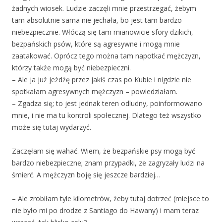
żadnych wiosek. Ludzie zaczęli mnie przestrzegać, żebym
tam absolutnie sama nie jechała, bo jest tam bardzo
niebezpiecznie. Włóczą się tam mianowicie sfory dzikich,
bezpańskich psów, które są agresywne i mogą mnie
zaatakować. Oprócz tego można tam napotkać mężczyzn,
którzy także mogą być niebezpieczni.
– Ale ja już jeżdżę przez jakiś czas po Kubie i nigdzie nie
spotkałam agresywnych mężczyzn – powiedziałam.
– Zgadza się; to jest jednak teren odludny, poinformowano
mnie, i nie ma tu kontroli społecznej. Dlatego też wszystko
może się tutaj wydarzyć.
Zaczęłam się wahać. Wiem, że bezpańskie psy mogą być
bardzo niebezpieczne; znam przypadki, ze zagryzały ludzi na
śmierć. A mężczyzn boję się jeszcze bardziej…
– Ale zrobiłam tyle kilometrów, żeby tutaj dotrzeć (miejsce to
nie było mi po drodze z Santiago do Hawany) i mam teraz