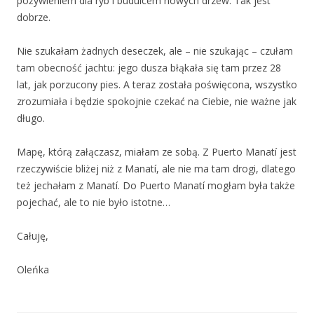
pożywieniem dla ryb i budulcem nowych drzew. Tak jest
dobrze.
Nie szukałam żadnych deseczek, ale – nie szukając – czułam
tam obecność jachtu: jego dusza błąkała się tam przez 28
lat, jak porzucony pies. A teraz została poświęcona, wszystko
zrozumiała i będzie spokojnie czekać na Ciebie, nie ważne jak
długo.
Mapę, którą załączasz, miałam ze sobą. Z Puerto Manatí jest
rzeczywiście bliżej niż z Manatí, ale nie ma tam drogi, dlatego
też jechałam z Manatí. Do Puerto Manatí mogłam była także
pojechać, ale to nie było istotne…
Całuję,
Oleńka