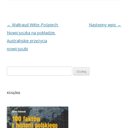
Nawigacja
←
Waltraud Witte-Pośpiech:
Następny wpis
→
wpisu
Nowicjuszka na pokładzie.
Australijskie przeżycia
nowicjuszki
Szukaj:
KSIĄŻKA