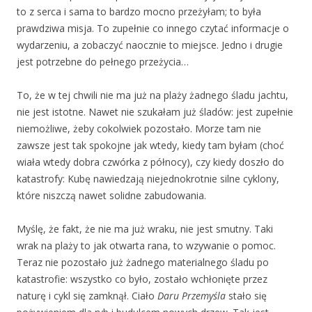
to z serca i sama to bardzo mocno przeżyłam; to była
prawdziwa misja. To zupełnie co innego czytać informacje o
wydarzeniu, a zobaczyć naocznie to miejsce. Jedno i drugie
jest potrzebne do pełnego przeżycia…
To, że w tej chwili nie ma już na plaży żadnego śladu jachtu,
nie jest istotne. Nawet nie szukałam już śladów: jest zupełnie
niemożliwe, żeby cokolwiek pozostało. Morze tam nie
zawsze jest tak spokojne jak wtedy, kiedy tam byłam (choć
wiała wtedy dobra czwórka z północy), czy kiedy doszło do
katastrofy: Kubę nawiedzają niejednokrotnie silne cyklony,
które niszczą nawet solidne zabudowania.
Myślę, że fakt, że nie ma już wraku, nie jest smutny. Taki
wrak na plaży to jak otwarta rana, to wzywanie o pomoc.
Teraz nie pozostało już żadnego materialnego śladu po
katastrofie: wszystko co było, zostało wchłonięte przez
naturę i cykl się zamknął. Ciało
Daru Przemyśla
stało się