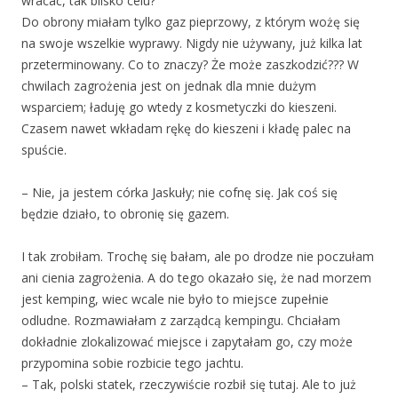
wracać, tak blisko celu?
Do obrony miałam tylko gaz pieprzowy, z którym wożę się
na swoje wszelkie wyprawy. Nigdy nie używany, już kilka lat
przeterminowany. Co to znaczy? Że może zaszkodzić??? W
chwilach zagrożenia jest on jednak dla mnie dużym
wsparciem; ładuję go wtedy z kosmetyczki do kieszeni.
Czasem nawet wkładam rękę do kieszeni i kładę palec na
spuście.
– Nie, ja jestem córka Jaskuły; nie cofnę się. Jak coś się
będzie działo, to obronię się gazem.
I tak zrobiłam. Trochę się bałam, ale po drodze nie poczułam
ani cienia zagrożenia. A do tego okazało się, że nad morzem
jest kemping, wiec wcale nie było to miejsce zupełnie
odludne. Rozmawiałam z zarządcą kempingu. Chciałam
dokładnie zlokalizować miejsce i zapytałam go, czy może
przypomina sobie rozbicie tego jachtu.
– Tak, polski statek, rzeczywiście rozbił się tutaj. Ale to już