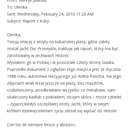
From: Henryk Jaskuła
To: Oleńka
Sent: Wednesday, February 24, 2016 11:20 AM
Subject: Raport z Kuby
Oleńka,
Twoją relację z wizyty na kubańskiej plaży, gdzie zabity
został jacht
Dar Przemyśla
, traktuję jak raport, który ma być
zanotowany w archiwach Historii.
Wysłałem go w Polskę i w pozostałe cztery strony świata.
Poprzedni dokument z oględzin tego miejsca jest ze stycznia
1988 roku, autorstwa nieżyjącego już Antka Pasicha. Na jego
zdjęciach wrak leżał jeszcze na plaży, bez masztów,
rozbebeszony, poodkrawane wszystko co metalowe, sam
okaleczony kadłub z pokładem, niczym skóra – może szkielet
– żyjącej kiedyś szczęśliwej istoty. Jacht, który w swym
krótkim dziewięcioletnim życiu zdołał się wpisać do Historii.
Con los de siempre besos y abrazos,