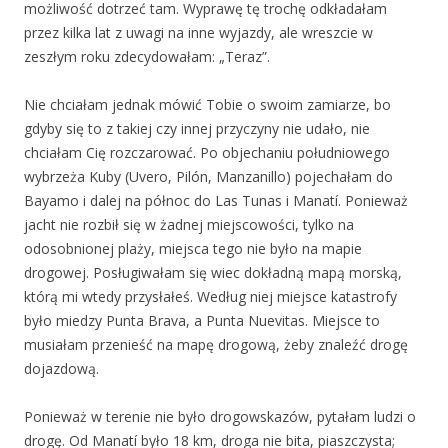
możliwość dotrzeć tam. Wyprawę tę trochę odkładałam
przez kilka lat z uwagi na inne wyjazdy, ale wreszcie w
zeszłym roku zdecydowałam: „Teraz”.
Nie chciałam jednak mówić Tobie o swoim zamiarze, bo
gdyby się to z takiej czy innej przyczyny nie udało, nie
chciałam Cię rozczarować. Po objechaniu południowego
wybrzeża Kuby (Uvero, Pilón, Manzanillo) pojechałam do
Bayamo i dalej na północ do Las Tunas i Manatí. Ponieważ
jacht nie rozbił się w żadnej miejscowości, tylko na
odosobnionej plaży, miejsca tego nie było na mapie
drogowej. Posługiwałam się wiec dokładną mapą morską,
którą mi wtedy przysłałeś. Według niej miejsce katastrofy
było miedzy Punta Brava, a Punta Nuevitas. Miejsce to
musiałam przenieść na mapę drogową, żeby znaleźć drogę
dojazdową.
Ponieważ w terenie nie było drogowskazów, pytałam ludzi o
drogę. Od Manatí było 18 km, droga nie bita, piaszczysta;