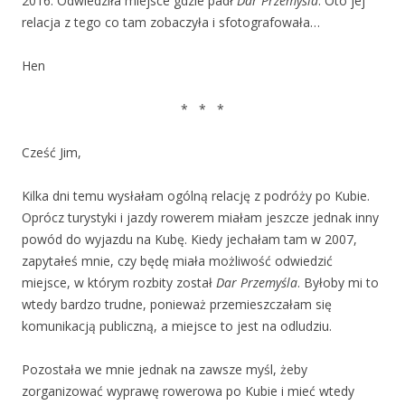
2016. Odwiedziła miejsce gdzie padł
Dar Przemyśla
. Oto jej
relacja z tego co tam zobaczyła i sfotografowała…
Hen
* * *
Cześć Jim,
Kilka dni temu wysłałam ogólną relację z podróży po Kubie.
Oprócz turystyki i jazdy rowerem miałam jeszcze jednak inny
powód do wyjazdu na Kubę. Kiedy jechałam tam w 2007,
zapytałeś mnie, czy będę miała możliwość odwiedzić
miejsce, w którym rozbity został
Dar Przemyśla
. Byłoby mi to
wtedy bardzo trudne, ponieważ przemieszczałam się
komunikacją publiczną, a miejsce to jest na odludziu.
Pozostała we mnie jednak na zawsze myśl, żeby
zorganizować wyprawę rowerowa po Kubie i mieć wtedy