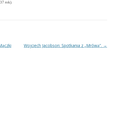
37 rok).
Mączki
Wojciech Jacobson: Spotkania z „Mrówą”.
→