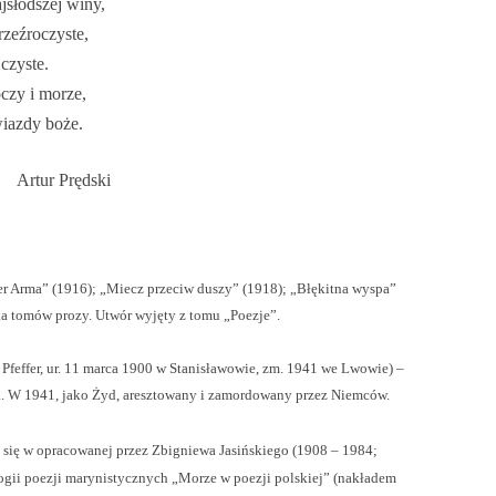
jsłodszej winy,
rzeźroczyste,
czyste.
czy i morze,
wiazdy boże.
dski
ter Arma” (1916); „Miecz przeciw duszy” (1918); „Błękitna wyspa”
lka tomów prozy. Utwór wyjęty z tomu „Poezje”.
 Pfeffer, ur. 11 marca 1900 w Stanisławowie, zm. 1941 we Lwowie) –
a. W 1941, jako Żyd, aresztowany i zamordowany przez Niemców.
ł się w opracowanej przez Zbigniewa Jasińskiego (1908 – 1984;
gii poezji marynistycznych „Morze w poezji polskiej” (nakładem