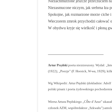
Niezachmurzone jeszcze przeczuciem na
Niezasmucone niczym, jak srebrna łza p
Spokojne, jak rozmarzone morze ciche i 
Wieczorem zmrok przychodzi całować o
W obydwu kryje się wielkość i płoną g
Artur Prę
_____________________________________
Artur Prędski
poeta niezrzeszony. Wydał: „In
(1922); „Poezje” (F. Hoesick, W-wa, 1929); ki
Wg Wikipedii: Artur Prędski (dokładnie: Adolf
polski pisarz i poeta żydowskiego pochodzeni
ô
Wiersz Artura Prędskiego „C
te d’Azur” ukaza
członek AZM, współredaktor „Szkwału”) antolo