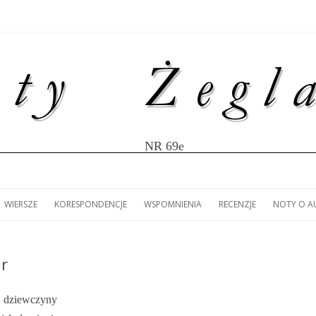
NR 69e
Przejdź
do
WIERSZE
KORESPONDENCJE
WSPOMNIENIA
RECENZJE
NOTY O 
treści
ULISY
IR MĄCZKA: LISTY Z
(ZS): LUDOMIR MĄCZKA –
MARIOLA LANDOWSKA:
(ZS): 80 LAT ŻEGLARSTWA
ANNA KANIECKA-MAZUR
NOTY O 
W
WY JACHTEM „ŚMIAŁY”
LITERACKIE FASCYNACJE.
KORESPONDENCJA Z LIZBONY.
AKADEMICKIEGO W SZCZECINIE.
RECENZJA KSIĄŻKI MARK
ur
ŁA AMERYKI
JACHT KLUB AZS SZCZECIN
SŁODOWNIKA „100 FAK
 LAT AKCJI
NIOWEJ.
HISTORII POLSKIEGO
ej dziewczyny
ŻEGLARSTWA”