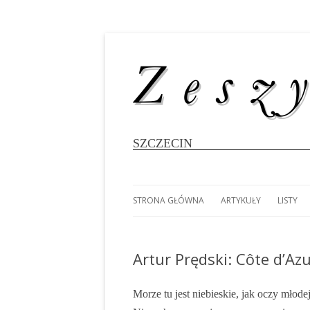
SZCZECIN
STRONA GŁÓWNA
ARTYKUŁY
LISTY
#8696 (BEZ TYTUŁU)
MAREK SŁODOWNIK: K
LUDOM
WIELOKADŁUBOWCÓ
WYPRA
Artur Prędski: Côte d’Az
FOTOGALERIA: 80 LAT
DOOKO
SZCZECIŃSKIEGO ŻEGLARSTWA
MAREK SŁODOWNIK: 25
POŁUD
AKADEMICKIEGO
RATUJMY DEZETY
Morze tu jest niebieskie, jak oczy młod