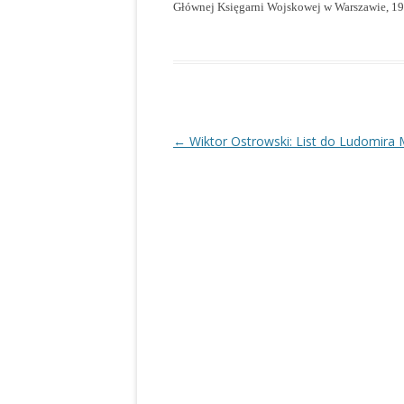
Głównej Księgarni Wojskowej w Warszawie, 19
Nawigacja
←
Wiktor Ostrowski: List do Ludomira 
wpisu