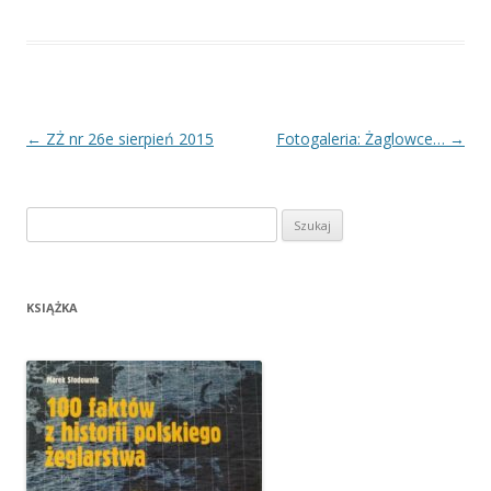
Nawigacja
←
ZŻ nr 26e sierpień 2015
Fotogaleria: Żaglowce…
→
wpisu
Szukaj:
KSIĄŻKA