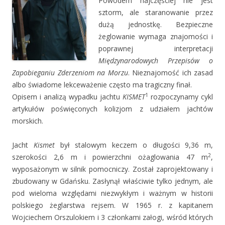
Powodem najczęściej nie jest
sztorm, ale staranowanie przez
dużą jednostkę. Bezpieczne
żeglowanie wymaga znajomości i
poprawnej interpretacji
Międzynarodowych Przepisów o
Zapobieganiu Zderzeniom na Morzu
. Nieznajomość ich zasad
albo świadome lekceważenie często ma tragiczny finał.
1
Opisem i analizą wypadku jachtu
KISMET
rozpoczynamy cykl
artykułów poświęconych kolizjom z udziałem jachtów
morskich.
Jacht
Kismet
był stalowym keczem o długości 9,36 m,
2
szerokości 2,6 m i powierzchni ożaglowania 47 m
,
wyposażonym w silnik pomocniczy. Został zaprojektowany i
zbudowany w Gdańsku. Zasłynął właściwie tylko jednym, ale
pod wieloma względami niezwykłym i ważnym w historii
polskiego żeglarstwa rejsem. W 1965 r. z kapitanem
Wojciechem Orszulokiem i 3 członkami załogi, wśród których