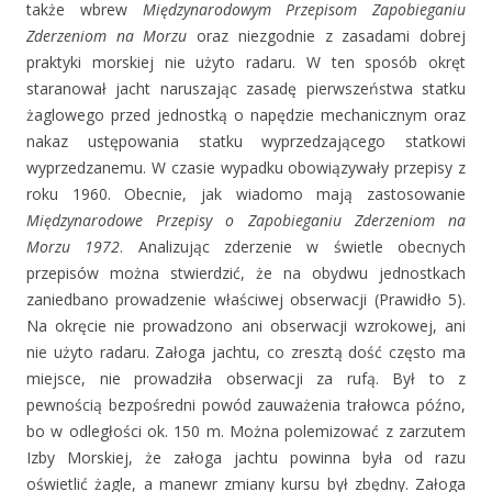
także wbrew
Międzynarodowym Przepisom Zapobieganiu
Zderzeniom na Morzu
oraz niezgodnie z zasadami dobrej
praktyki morskiej nie użyto radaru. W ten sposób okręt
staranował jacht naruszając zasadę pierwszeństwa statku
żaglowego przed jednostką o napędzie mechanicznym oraz
nakaz ustępowania statku wyprzedzającego statkowi
wyprzedzanemu. W czasie wypadku obowiązywały przepisy z
roku 1960. Obecnie, jak wiadomo mają zastosowanie
Międzynarodowe Przepisy o Zapobieganiu Zderzeniom na
Morzu 1972
. Analizując zderzenie w świetle obecnych
przepisów można stwierdzić, że na obydwu jednostkach
zaniedbano prowadzenie właściwej obserwacji (Prawidło 5).
Na okręcie nie prowadzono ani obserwacji wzrokowej, ani
nie użyto radaru. Załoga jachtu, co zresztą dość często ma
miejsce, nie prowadziła obserwacji za rufą. Był to z
pewnością bezpośredni powód zauważenia trałowca późno,
bo w odległości ok. 150 m. Można polemizować z zarzutem
Izby Morskiej, że załoga jachtu powinna była od razu
oświetlić żagle, a manewr zmiany kursu był zbędny. Załoga