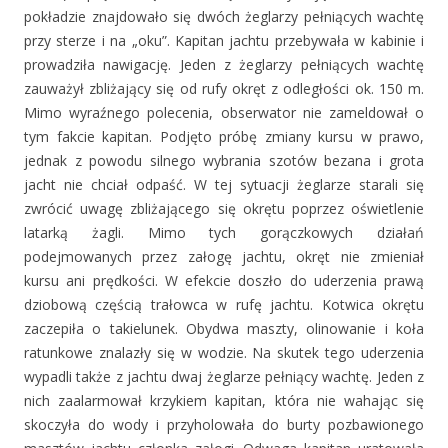
pokładzie znajdowało się dwóch żeglarzy pełniących wachtę
przy sterze i na „oku”. Kapitan jachtu przebywała w kabinie i
prowadziła nawigację. Jeden z żeglarzy pełniących wachtę
zauważył zbliżający się od rufy okręt z odległości ok. 150 m.
Mimo wyraźnego polecenia, obserwator nie zameldował o
tym fakcie kapitan. Podjęto próbę zmiany kursu w prawo,
jednak z powodu silnego wybrania szotów bezana i grota
jacht nie chciał odpaść. W tej sytuacji żeglarze starali się
zwrócić uwagę zbliżającego się okrętu poprzez oświetlenie
latarką żagli. Mimo tych gorączkowych działań
podejmowanych przez załogę jachtu, okręt nie zmieniał
kursu ani prędkości. W efekcie doszło do uderzenia prawą
dziobową częścią trałowca w rufę jachtu. Kotwica okrętu
zaczepiła o takielunek. Obydwa maszty, olinowanie i koła
ratunkowe znalazły się w wodzie. Na skutek tego uderzenia
wypadli także z jachtu dwaj żeglarze pełniący wachtę. Jeden z
nich zaalarmował krzykiem kapitan, która nie wahając się
skoczyła do wody i przyholowała do burty pozbawionego