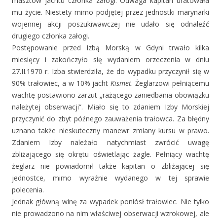
masztów jachtu członka załogi. Odwaga kapitan uratowała
mu życie. Niestety mimo podjętej przez jednostki marynarki
wojennej akcji poszukiwawczej nie udało się odnaleźć
drugiego członka załogi.
Postępowanie przed Izbą Morską w Gdyni trwało kilka
miesięcy i zakończyło się wydaniem orzeczenia w dniu
27.II.1970 r. Izba stwierdziła, że do wypadku przyczynił się w
90% trałowiec, a w 10% jacht
Kismet
. Żeglarzowi pełniącemu
wachtę postawiono zarzut „rażącego zaniedbania obowiązku
należytej obserwacji”. Miało się to zdaniem Izby Morskiej
przyczynić do zbyt późnego zauważenia trałowca. Za błędny
uznano także nieskuteczny manewr zmiany kursu w prawo.
Zdaniem Izby należało natychmiast zwrócić uwagę
zbliżającego się okrętu oświetlając żagle. Pełniący wachtę
żeglarz nie powiadomił także kapitan o zbliżającej się
jednostce, mimo wyraźnie wydanego w tej sprawie
polecenia.
Jednak główną winę za wypadek poniósł trałowiec. Nie tylko
nie prowadzono na nim właściwej obserwacji wzrokowej, ale