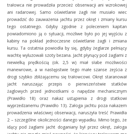
trałowca nie prowadziła przecież obserwacji ani wzrokowej
ani radarowej. Samo oświetlanie żagli nie musiało wiec
prowadzić do zauważenia jachtu przez okręt i zmiany kursu
tego ostatniego. Gdyby zgodnie z poleceniem kapitan
powiadomiono ją o sytuacji, możliwe było po jej wyjściu z
kabiny na pokład jednoczesne oświetlanie żagli i zmiana
kursu. Ta ostatnia powiodła by się, gdyby żeglarze pełniący
wachtę wyluzowali szoty bezana. Jacht płynący pod żaglami z
niewielką prędkością (ok. 2,5 w) miał słabe możliwości
manewrowe, a w następstwie tego małe szanse zejścia z
drogi szybko zbliżającemu się trałowcowi. Okręt staranował
jacht naruszając przepis o pierwszeństwie statków
żaglowych przed jednostkami o napędzie mechanicznym
(Prawidło 18) oraz nakaz ustąpienia z drogi statkowi
wyprzedzanemu (Prawidło 13). Załoga jachtu poza nakazem
prowadzenia właściwej obserwacji, naruszyła treść Prawidła
2 – szczególne okoliczności danego wypadku. Mimo tego, że
idący pod żaglami jacht doganiany był przez okręt, załoga