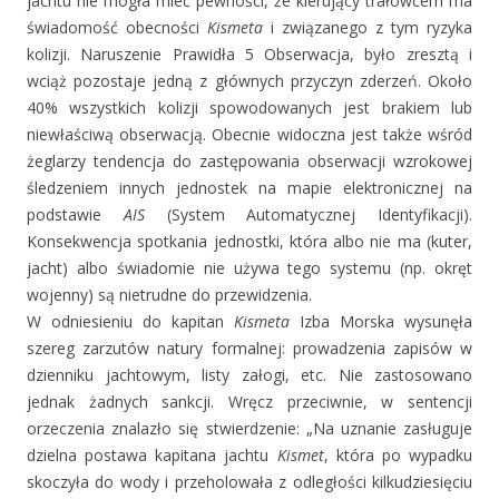
jachtu nie mogła mieć pewności, że kierujący trałowcem ma
świadomość obecności
Kismeta
i związanego z tym ryzyka
kolizji. Naruszenie Prawidła 5 Obserwacja, było zresztą i
wciąż pozostaje jedną z głównych przyczyn zderzeń. Około
40% wszystkich kolizji spowodowanych jest brakiem lub
niewłaściwą obserwacją. Obecnie widoczna jest także wśród
żeglarzy tendencja do zastępowania obserwacji wzrokowej
śledzeniem innych jednostek na mapie elektronicznej na
podstawie
AIS
(System Automatycznej Identyfikacji).
Konsekwencja spotkania jednostki, która albo nie ma (kuter,
jacht) albo świadomie nie używa tego systemu (np. okręt
wojenny) są nietrudne do przewidzenia.
W odniesieniu do kapitan
Kismeta
Izba Morska wysunęła
szereg zarzutów natury formalnej: prowadzenia zapisów w
dzienniku jachtowym, listy załogi, etc. Nie zastosowano
jednak żadnych sankcji. Wręcz przeciwnie, w sentencji
orzeczenia znalazło się stwierdzenie: „Na uznanie zasługuje
dzielna postawa kapitana jachtu
Kismet
, która po wypadku
skoczyła do wody i przeholowała z odległości kilkudziesięciu