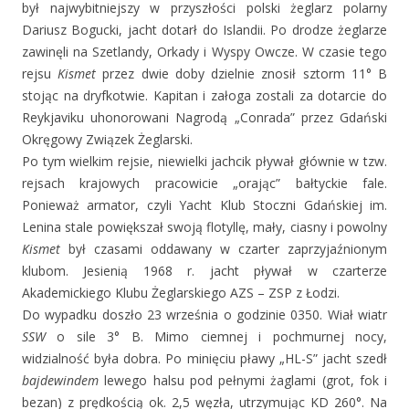
był najwybitniejszy w przyszłości polski żeglarz polarny
Dariusz Bogucki, jacht dotarł do Islandii. Po drodze żeglarze
zawinęli na Szetlandy, Orkady i Wyspy Owcze. W czasie tego
rejsu
Kismet
przez dwie doby dzielnie znosił sztorm 11° B
stojąc na dryfkotwie. Kapitan i załoga zostali za dotarcie do
Reykjaviku uhonorowani Nagrodą „Conrada” przez Gdański
Okręgowy Związek Żeglarski.
Po tym wielkim rejsie, niewielki jachcik pływał głównie w tzw.
rejsach krajowych pracowicie „orając” bałtyckie fale.
Ponieważ armator, czyli Yacht Klub Stoczni Gdańskiej im.
Lenina stale powiększał swoją flotyllę, mały, ciasny i powolny
Kismet
był czasami oddawany w czarter zaprzyjaźnionym
klubom. Jesienią 1968 r. jacht pływał w czarterze
Akademickiego Klubu Żeglarskiego AZS – ZSP z Łodzi.
Do wypadku doszło 23 września o godzinie 0350. Wiał wiatr
SSW
o sile 3° B. Mimo ciemnej i pochmurnej nocy,
widzialność była dobra. Po minięciu pławy „HL-S” jacht szedł
bajdewindem
lewego halsu pod pełnymi żaglami (grot, fok i
bezan) z prędkością ok. 2,5 węzła, utrzymując KD 260°. Na