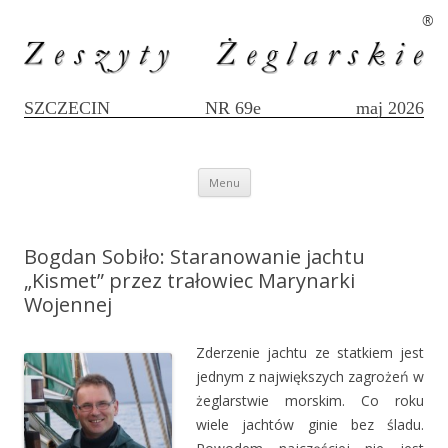
®
SZCZECIN
NR 69e
maj 2026
Przejdź
Menu
do
treści
Bogdan Sobiło: Staranowanie jachtu
„Kismet” przez trałowiec Marynarki
Wojennej
Zderzenie jachtu ze statkiem jest
jednym z największych zagrożeń w
żeglarstwie morskim. Co roku
wiele jachtów ginie bez śladu.