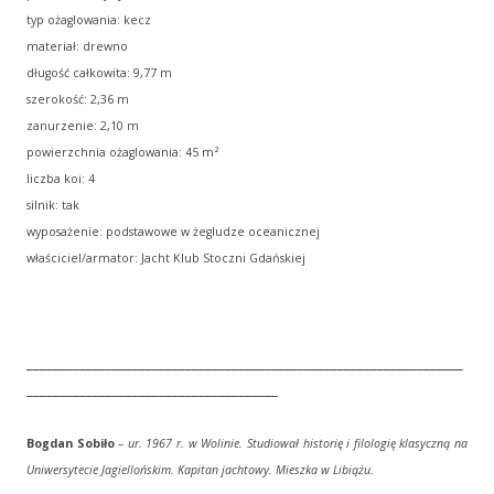
typ ożaglowania: kecz
materiał: drewno
długość całkowita: 9,77 m
szerokość: 2,36 m
zanurzenie: 2,10 m
powierzchnia ożaglowania: 45 m²
liczba koi: 4
silnik: tak
wyposażenie: podstawowe w żegludze oceanicznej
właściciel/armator: Jacht Klub Stoczni Gdańskiej
__________________________________________________________________
______________________________________
Bogdan Sobiło
– ur. 1967 r. w Wolinie. Studiował historię i filologię klasyczną na
Uniwersytecie Jagiellońskim. Kapitan jachtowy. Mieszka w Libiążu.