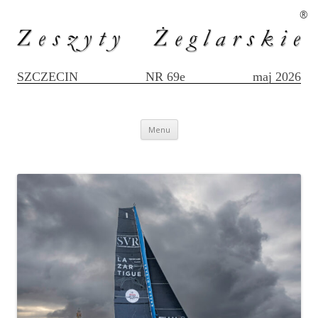
®
SZCZECIN
NR 69e
maj 2026
Przejdź
Menu
do
treści