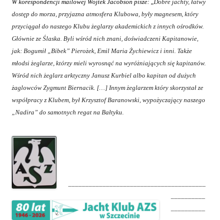
W korespondencji mailowej Wojtek Jacobson pisze:
„
Dobre jachty, łatwy
dostęp do morza, przyjazna atmosfera Klubowa, były magnesem, który
przyciągał do naszego Klubu żeglarzy akademickich z innych ośrodków.
Głównie ze Ślaska. Byli wśród nich znani, doświadczeni Kapitanowie,
jak: Bogumił „Bibek” Pierożek, Emil Maria Żychiewicz i inni. Także
młodsi żeglarze, którzy mieli wyrosnąć na wyróżniających się kapitanów.
Wśród nich żeglarz arktyczny Janusz Kurbiel albo kapitan od dużych
żaglowców Zygmunt Biernacik. […] Innym żeglarzem który skorzystał ze
współpracy z Klubem, był Krzysztof Baranowski, wypożyczający naszego
„Nadira” do samotnych regat na Bałtyku.
________________________________________
__________
__________