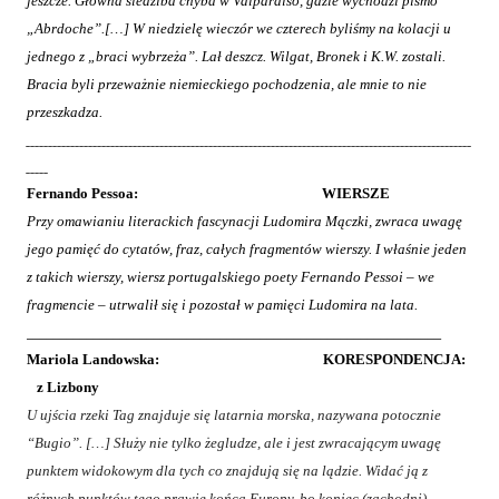
jeszcze. Główna siedziba chyba w Valparaiso, gdzie wychodzi pismo
„Abrdoche”.[…] W niedzielę wieczór we czterech byliśmy na kolacji u
jednego z „braci wybrzeża”. Lał deszcz. Wilgat, Bronek i K.W. zostali.
Bracia byli przeważnie niemieckiego pochodzenia, ale mnie to nie
przeszkadza.
____________________________________________________________________________________________________
_____
Fernando Pessoa:
WIERSZE
Przy omawianiu literackich fascynacji Ludomira Mączki, zwraca uwagę
jego pamięć do cytatów, fraz, całych fragmentów wierszy. I właśnie jeden
z takich wierszy, wiersz portugalskiego poety Fernando Pessoi – we
fragmencie – utrwalił się i pozostał w pamięci Ludomira na lata.
______________________________________________________________
Mariola Landowska: KORESPONDENCJA:
z Lizbony
U ujścia rzeki Tag znajduje się latarnia morska, nazywana potocznie
“Bugio”. […] Służy
nie tylko żegludze, ale i jest zwracającym uwagę
punktem widokowym dla tych co znajdują się na lądzie. Widać ją z
różnych punktów tego prawie końca Europy, bo koniec (zachodni)