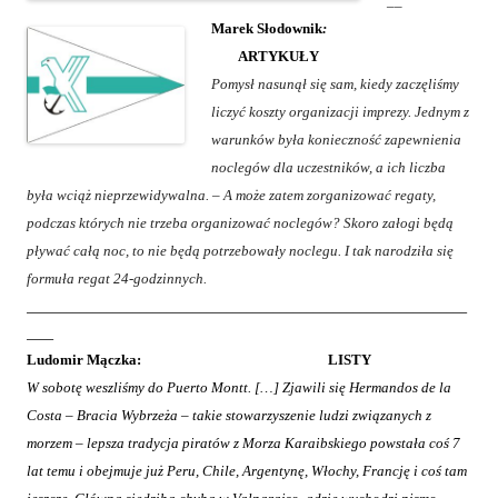
__
Marek Słodownik
:
ARTYKUŁY
Pomysł nasunął się sam, kiedy zaczęliśmy
liczyć koszty organizacji imprezy. Jednym z
warunków była konieczność zapewnienia
noclegów dla uczestników, a ich liczba
była wciąż nieprzewidywalna. – A może zatem zorganizować regaty,
podczas których nie trzeba organizować noclegów? Skoro załogi będą
pływać całą noc, to nie będą potrzebowały noclegu. I tak narodziła się
formuła regat 24-godzinnych.
__________________________________________________________________
____
Ludomir Mączka:
LISTY
W sobotę weszliśmy do Puerto Montt. […] Zjawili się Hermandos de la
Costa – Bracia Wybrzeża – takie stowarzyszenie ludzi związanych z
morzem – lepsza tradycja piratów z Morza Karaibskiego powstała coś 7
lat temu i obejmuje już Peru, Chile, Argentynę, Włochy, Francję i coś tam