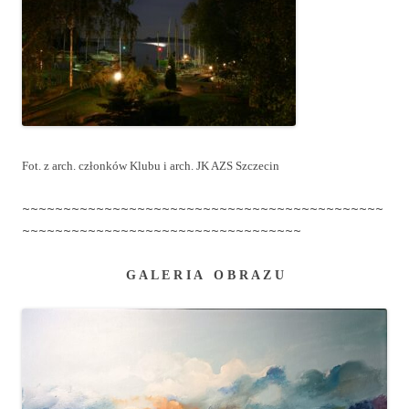
Fot. z arch. członków Klubu i arch. JK AZS Szczecin
~~~~~~~~~~~~~~~~~~~~~~~~~~~~~~~~~~~~~~~~~~~~
~~~~~~~~~~~~~~~~~~~~~~~~~~~~~~~~~~
G A L E R I A O B R A Z U