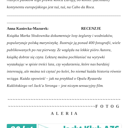
kontynentu europejskiego jest tuż, tuż, na Cabo da Roca.
_________________________________________________________
_________________
Anna Kaniecka-Mazurek: RECENZJE
Książka Marka Słodownika dokumentuje losy żeglarzy i wodniaków,
popularyzuje polską marynistykę. Ilustruje ją ponad 400 fotografii, wiele
publikowanych po raz pierwszy. Ze względu na lekkie pióro Autora,
książkę dobrze się czyta. Lekturę można pochłaniać na wyrywki
wyszukując w spisie treści lata, czy wydarzenia, które nas bardziej
interesują, ale można też czytać po kolei, bo niemal każda historia równie
wciąga. Każda opowieść – jak na przykład o Opalu Ryszarda
Kuklińskiego vel Jack’a Stronga – jest niczym sensacyjny film.
~~~~~~~~~~~~~~~~~~~~~~~~~~~~~~~~~~~~~~~~~~~~
~~~~~~~~~~~~~~~~~~~~~~~~~~~~~~~~~~
F O T O G
A L E R I A