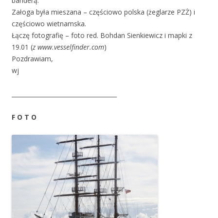
banderą.
Załoga była mieszana – częściowo polska (żeglarze PZŻ) i
częściowo wietnamska.
Łączę fotografię – foto red. Bohdan Sienkiewicz i mapki z
19.01 (
z www.vesselfinder.com
)
Pozdrawiam,
wj
____________________________________
F O T O