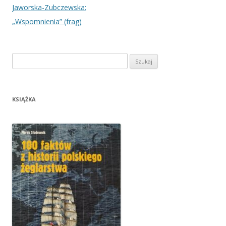
wpisu
Jaworska-Zubczewska:
„Wspomnienia” (frag)
Szukaj:
KSIĄŻKA