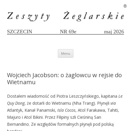
®
SZCZECIN
NR 69e
maj 2026
Przejdź
Menu
do
treści
Wojciech Jacobson: o żaglowcu w rejsie do
Wietnamu
Dostałem wiadomość od Piotra Leszczyńskiego, kapitana
Le
Quy Dong
, że dotarli do Wietnamu (Nha Trang). Płynęli
via
Atlantyk, Kanał Panamski,
Isla Cocos
, Atol Farakawa, Tahiti,
Majuro i Atol Bikini. Przez Filipiny szli Cieśniną San
Bernandino. Ze względów formalnych płynęli pod polską