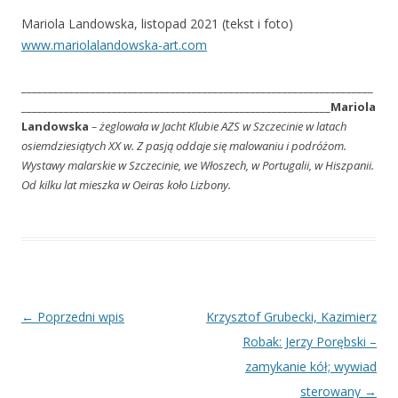
Mariola Landowska, listopad 2021 (tekst i foto)
www.mariolalandowska-art.com
__________________________________________________________________
__________________________________________________________
Mariola
Landowska
– żeglowała w Jacht Klubie AZS w Szczecinie w latach
osiemdziesiątych XX w. Z pasją oddaje się malowaniu i podróżom.
Wystawy malarskie w Szczecinie, we Włoszech, w Portugalii, w Hiszpanii.
Od kilku lat mieszka w Oeiras koło Lizbony.
Nawigacja
←
Poprzedni wpis
Krzysztof Grubecki, Kazimierz
wpisu
Robak: Jerzy Porębski –
zamykanie kół; wywiad
sterowany
→