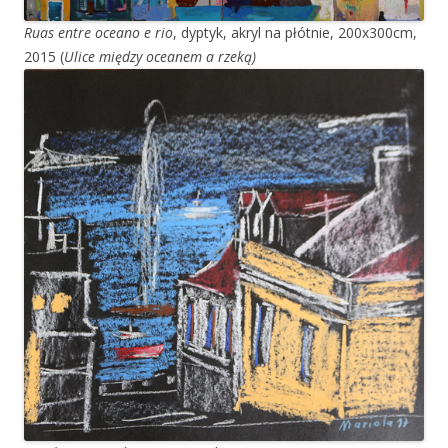
Ruas entre oceano e rio
, dyptyk, akryl na płótnie, 200x300cm,
2015 (
Ulice między oceanem a rzeką)