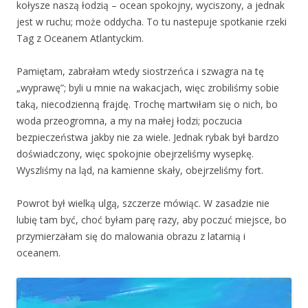
kołysze naszą łodzią – ocean spokojny, wyciszony, a jednak
jest w ruchu; może oddycha. To tu nastepuje spotkanie rzeki
Tag z Oceanem Atlantyckim.
Pamiętam, zabrałam wtedy siostrzeńca i szwagra na tę
„wyprawę”; byli u mnie na wakacjach, więc zrobiliśmy sobie
taką, niecodzienną frajdę. Trochę martwiłam się o nich, bo
woda przeogromna, a my na małej łodzi; poczucia
bezpieczeństwa jakby nie za wiele. Jednak rybak był bardzo
doświadczony, więc spokojnie obejrzeliśmy wysepkę.
Wyszliśmy na ląd, na kamienne skały, obejrzeliśmy fort.
Powrot był wielką ulgą, szczerze mówiąc. W zasadzie nie
lubię tam być, choć byłam parę razy, aby poczuć miejsce, bo
przymierzałam się do malowania obrazu z latarnią i
oceanem.