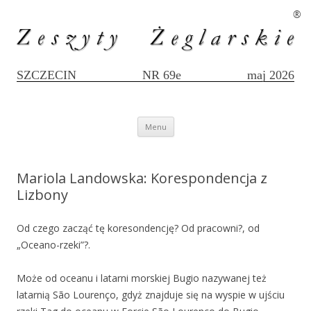
®
SZCZECIN
NR 69e
maj 2026
Przejdź
Menu
do
treści
Mariola Landowska: Korespondencja z
Lizbony
Od czego zacząć tę koresondencję? Od pracowni?, od
„Oceano-rzeki”?.
Może od oceanu i latarni morskiej Bugio nazywanej też
latarnią São Lourenço, gdyż znajduje się na wyspie w ujściu