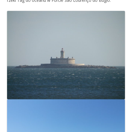
rzeki Tag do oceanu w Forcie São Lourenço do Bugio.