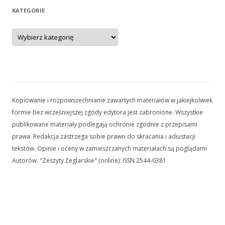
KATEGORIE
Kategorie
Kopiowanie i rozpowszechnianie zawartych materiałów w jakiejkolwiek
formie bez wcześniejszej zgody edytora jest zabronione. Wszystkie
publikowane materiały podlegają ochronie zgodnie z przepisami
prawa. Redakcja zastrzega sobie prawo do skracania i adiustacji
tekstów. Opinie i oceny w zamieszczanych materiałach są poglądami
Autorów. "Zeszyty Żeglarskie" (online): ISSN 2544-0381
Kopiowanie i rozpowszechnianie zawartych materiałów w jakiejkolwiek
formie bez wcześniejszej zgody edytora jest zabronione. Wszystkie
publikowane materiały podlegają ochronie zgodnie z przepisami prawa.
Redakcja zastrzega sobie prawo do skracania i adiustacji tekstów. Opinie
i oceny w zamieszczanych materiałach są poglądami Autorów. "Zeszyty
Żeglarskie" (online): ISSN 2544-0381