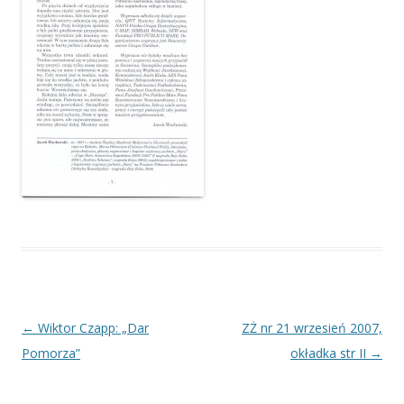
Nawigacja
←
Wiktor Czapp: „Dar
ZŻ nr 21 wrzesień 2007,
wpisu
Pomorza”
okładka str II
→