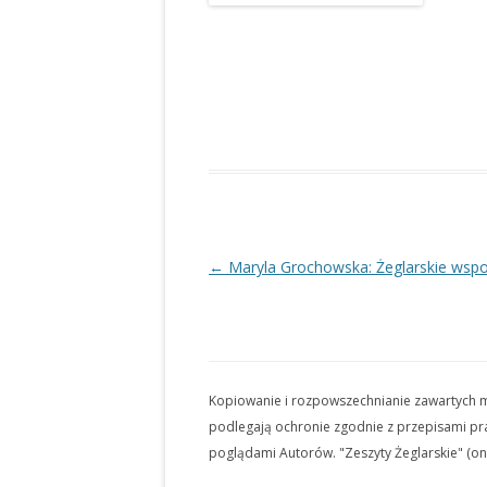
Nawigacja
←
Maryla Grochowska: Żeglarskie wsp
wpisu
Kopiowanie i rozpowszechnianie zawartych ma
podlegają ochronie zgodnie z przepisami pra
poglądami Autorów. "Zeszyty Żeglarskie" (onl