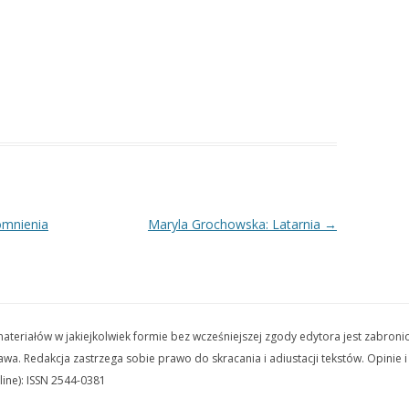
omnienia
Maryla Grochowska: Latarnia
→
teriałów w jakiejkolwiek formie bez wcześniejszej zgody edytora jest zabroni
wa. Redakcja zastrzega sobie prawo do skracania i adiustacji tekstów. Opinie 
ine): ISSN 2544-0381