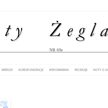
NR 69e
Przejdź
do
WIERSZE
KORESPONDENCJE
WSPOMNIENIA
RECENZJE
NOTY O 
treści
ULISY
IR MĄCZKA: LISTY Z
(ZS): LUDOMIR MĄCZKA –
MARIOLA LANDOWSKA:
(ZS): 80 LAT ŻEGLARSTWA
ANNA KANIECKA-MAZUR
NOTY O 
W
WY JACHTEM „ŚMIAŁY”
LITERACKIE FASCYNACJE.
KORESPONDENCJA Z LIZBONY.
AKADEMICKIEGO W SZCZECINIE.
RECENZJA KSIĄŻKI MARK
ŁA AMERYKI
JACHT KLUB AZS SZCZECIN
SŁODOWNIKA „100 FAK
 LAT AKCJI
NIOWEJ.
HISTORII POLSKIEGO
ŻEGLARSTWA”