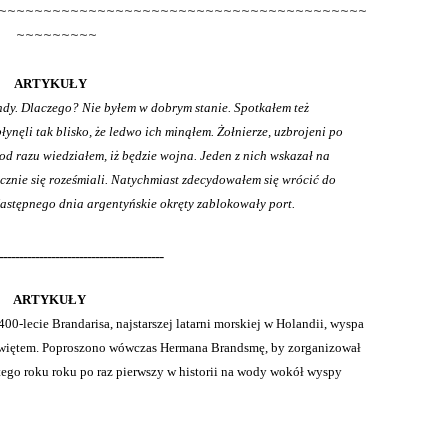
~~~~~~~~~~~~~~~~~~~~~~~~~~~~~~~~~~~~~~~~~
~~~~~~~~~
ARTYKUŁY
dy. Dlaczego? Nie byłem w dobrym stanie. Spotkałem też
łynęli tak blisko, że ledwo ich minąłem. Żołnierze, uzbrojeni po
e od razu wiedziałem, iż będzie wojna. Jeden z nich wskazał na
icznie się roześmiali. Natychmiast zdecydowałem się wrócić do
astępnego dnia argentyńskie okręty zablokowały port
.
_________________________________________
RTYKUŁY
0-lecie Brandarisa, najstarszej latarni morskiej w Holandii, wyspa
świętem. Poproszono wówczas Hermana Brandsmę, by zorganizował
tego roku roku po raz pierwszy w historii na wody wokół wyspy
____________________________