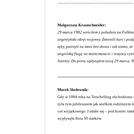
~~~~~~~~~~~~~~~~~~~~~~~~~~~~
Małgorzata Krautschneider:
29 marca 1982 wróciłem z południa na Falklan
argentyński okręt wojenny. Zmienili kurs i podp
zęby, patrzyli na mnie bez słowa i tak zimno, ż
angielską flagę na moim maszcie i wszyscy cyn
Stanley. Do portu wpłynąłem nocą 29 marca. N
________________________________________________________________
Marek Słodownik: A
Gdy w 1994 roku na Terschelling obchodzono 40
żyła tym jubileuszem jak wielkim rodzinnym 
coś wyjątkowego. I udało się – pod koniec tam
wypłynęła flota 50 statków.
__________________________________________