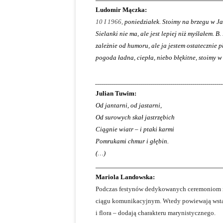
Ludomir
Mączka:
10 I 1966,
poniedziałek. Stoimy na brzegu w Ja
Sielanki nie ma, ale jest lepiej niż myślałem. 
zależnie od humoru, ale ja jestem ostatecznie 
pogoda ładna, ciepła, niebo błękitne, stoimy w
________________________________________________________________
Julian Tuwim
:
Od jantarni, od jastarni,
Od surowych skał jastrzębich
Ciągnie wiatr – i ptaki karmi
Pomrukami chmur i głębin.
(…)
__________________________________________
Mariola Landowska
Podczas festynów dedykowanych ceremoniom ró
ciągu komunikacyjnym. Wtedy powiewają wstąż
i flora – dodają charakteru marynistycznego.