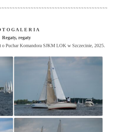
~~~~~~~~~~~~~~~~~~~~~~~~~~~~~~~~~~~~~~~~~
O T O G A L E R I A
Regaty, regaty
egat o Puchar Komandora SJKM LOK w Szczecinie, 2025.