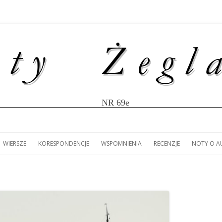
NR 69e
Przejdź
do
WIERSZE
KORESPONDENCJE
WSPOMNIENIA
RECENZJE
NOTY O 
treści
ULISY
IR MĄCZKA: LISTY Z
(ZS): LUDOMIR MĄCZKA –
MARIOLA LANDOWSKA:
(ZS): 80 LAT ŻEGLARSTWA
ANNA KANIECKA-MAZUR
NOTY O 
W
WY JACHTEM „ŚMIAŁY”
LITERACKIE FASCYNACJE.
KORESPONDENCJA Z LIZBONY.
AKADEMICKIEGO W SZCZECINIE.
RECENZJA KSIĄŻKI MARK
ŁA AMERYKI
JACHT KLUB AZS SZCZECIN
SŁODOWNIKA „100 FAK
 LAT AKCJI
NIOWEJ.
HISTORII POLSKIEGO
ŻEGLARSTWA”