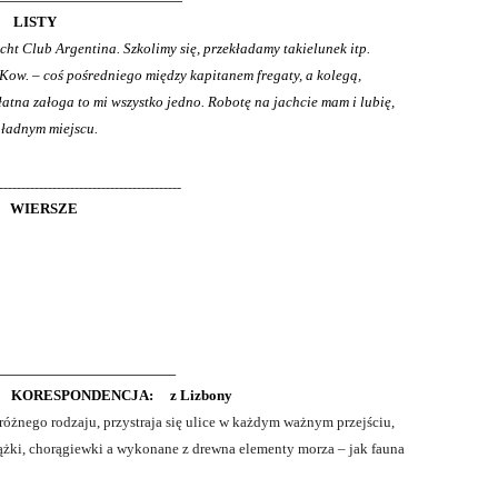
LISTY
cht Club Argentina. Szkolimy się, przekładamy takielunek itp.
B. Kow. – coś pośredniego między kapitanem fregaty, a kolegą,
płatna załoga to mi wszystko jedno. Robotę na jachcie mam i lubię,
 ładnym miejscu.
_________________________________________
WIERSZE
___________________________
:
KORESPONDENCJA: z Lizbony
żnego rodzaju, przystraja się ulice w każdym ważnym przejściu,
ki, chorągiewki a wykonane z drewna elementy morza – jak fauna