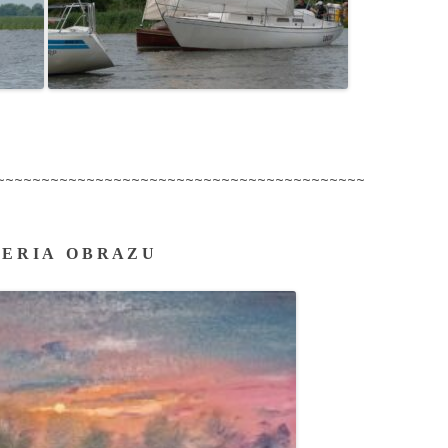
~~~~~~~~~~~~~~~~~~~~~~~~~~~~~~~~~~~~~~~~~
 E R I A O B R A Z U