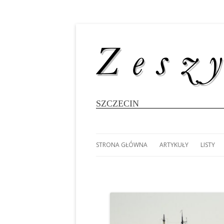
SZCZECIN
STRONA GŁÓWNA
ARTYKUŁY
LISTY
#8696 (BEZ TYTUŁU)
MAREK SŁODOWNIK: K
LUDOM
WIELOKADŁUBOWCÓ
WYPRA
FOTOGALERIA: 80 LAT
DOOKO
SZCZECIŃSKIEGO ŻEGLARSTWA
MAREK SŁODOWNIK: 25
POŁUD
AKADEMICKIEGO
RATUJMY DEZETY